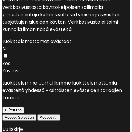
verkkosivustosta käyttökelpoisen sallimalla
perustoimintoja kuten sivulla siirtymisen ja sivuston
suojattujen alueiden käytön. Verkkosivusto ei toimi
kunnolla ilman näitä evästeitä.
Luokittelemattomat evästeet
No
Yes
Kuvaus
Luokittelemme parhaillamme luokittelemattomia
evästeitä yhdessä yksittäisten evästeiden tarjoajien
kanssa.
> Peruuta
Accept Selection
Accept All
Uutiskirje