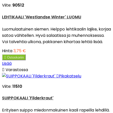
Viite:
90512
LEHTIKAALI 'Westlandse Winter' LUOMU
Luomulaatuinen siemen. Helppo lehtikaalin lajike, korjaa
satoa vähitellen. Hyvä salaatissa ja muhennoksessa.
Voi talvehtia ulkona, pakkanen kihartaa lehtiä lisää.
Hinta
3,75 €

Ostoskoriin
Lisää

Varastossa

Pikakatselu
Viite:
11510
SUIPPOKAALI 'Filderkraut'
Erityisen suippo miedonmakuinen kaali rapeilla lehdillä.