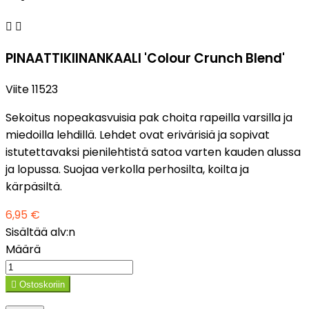


PINAATTIKIINANKAALI 'Colour Crunch Blend'
Viite
11523
Sekoitus nopeakasvuisia pak choita rapeilla varsilla ja
miedoilla lehdillä. Lehdet ovat erivärisiä ja sopivat
istutettavaksi pienilehtistä satoa varten kauden alussa
ja lopussa. Suojaa verkolla perhosilta, koilta ja
kärpäsiltä.
6,95 €
Sisältää alv:n
Määrä

Ostoskoriin