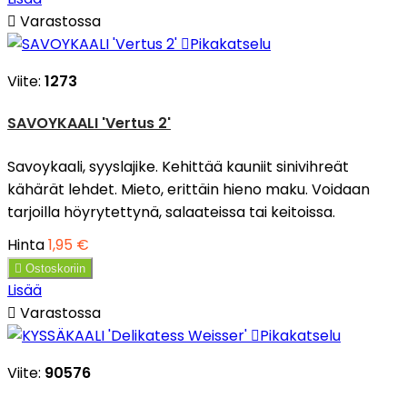

Varastossa

Pikakatselu
Viite:
1273
SAVOYKAALI 'Vertus 2'
Savoykaali, syyslajike. Kehittää kauniit sinivihreät
kähärät lehdet. Mieto, erittäin hieno maku. Voidaan
tarjoilla höyrytettynä, salaateissa tai keitoissa.
Hinta
1,95 €

Ostoskoriin
Lisää

Varastossa

Pikakatselu
Viite:
90576