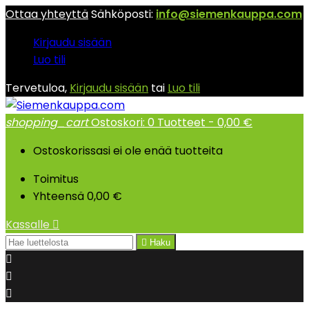
Ottaa yhteyttä
Sähköposti:
info@siemenkauppa.com
Kirjaudu sisään
Luo tili
Tervetuloa,
Kirjaudu sisään
tai
Luo tili
shopping_cart
Ostoskori:
0
Tuotteet - 0,00 €
Ostoskorissasi ei ole enää tuotteita
Toimitus
Yhteensä
0,00 €
Kassalle


Haku


