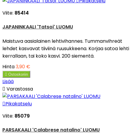

Pikakatselu
Viite:
85414
JAPANINKAALI 'Tatsoi' LUOMU
Maistuva aasialainen lehtivihannes. Tummanvihreät
lehdet kasvavat tiiviinä ruusukkeena. Korjaa satoa lehti
kerrallaan, tai koko kasvi. 200 siementä.
Hinta
3,90 €

Ostoskoriin
Lisää

Varastossa

Pikakatselu
Viite:
85079
PARSAKAALI 'Calabrese natalino' LUOMU