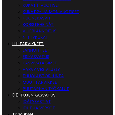
KUKAT 1-VUOTISET
KUKAT 2- JA MONIVUOTISET
HUONEKASVIT
KORISTEHEINÄT
VIHERLANNOITUS
NIITTYKUKAT


TARVIKKEET
LANNOITTEET
ESIKASVATUS
KASVIVALAISIMET
HARVY VESIVILJELY
TUHOLAISTORJUNTA
MUUT TARVIKKEET
PUUTARHAN TYÖKALUT


ITUJEN KASVATUS
IDÄTYSASTIAT
IDUT JA VERSOT
Tarjoukset