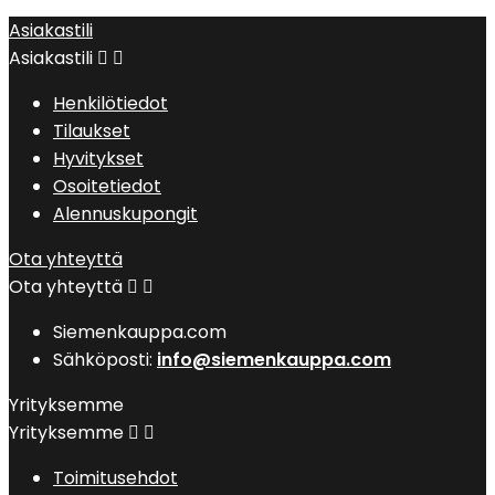
Asiakastili
Asiakastili


Henkilötiedot
Tilaukset
Hyvitykset
Osoitetiedot
Alennuskupongit
Ota yhteyttä
Ota yhteyttä


Siemenkauppa.com
Sähköposti:
info@siemenkauppa.com
Yrityksemme
Yrityksemme


Toimitusehdot