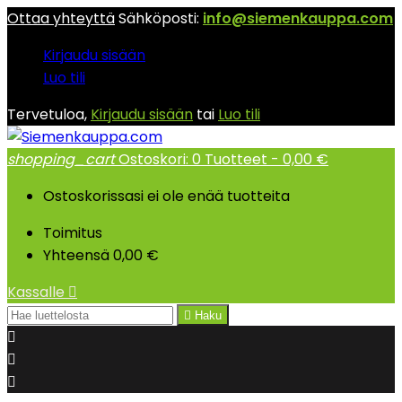
Ottaa yhteyttä
Sähköposti:
info@siemenkauppa.com
Kirjaudu sisään
Luo tili
Tervetuloa,
Kirjaudu sisään
tai
Luo tili
shopping_cart
Ostoskori:
0
Tuotteet - 0,00 €
Ostoskorissasi ei ole enää tuotteita
Toimitus
Yhteensä
0,00 €
Kassalle


Haku


