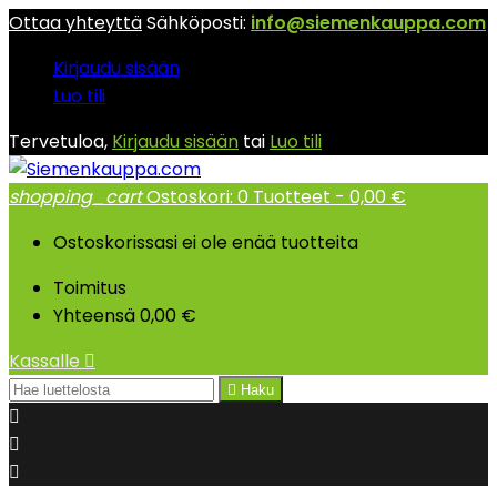
Ottaa yhteyttä
Sähköposti:
info@siemenkauppa.com
Kirjaudu sisään
Luo tili
Tervetuloa,
Kirjaudu sisään
tai
Luo tili
shopping_cart
Ostoskori:
0
Tuotteet - 0,00 €
Ostoskorissasi ei ole enää tuotteita
Toimitus
Yhteensä
0,00 €
Kassalle


Haku


