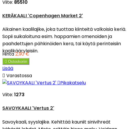
Viite:
85510
KERÄKAALI 'Copenhagen Market 2'
Aikainen kaalilajike, joka tuottaa kiinteitä valkoisia keriä.
Sopii suikaloituna esim. happamien omenoiden ja
paahdettujen pähkinöiden kera, tai käytä perinteisiin
kaalikääryleisiin.
Hinta
2,90 €

Ostoskoriin
Lisää

Varastossa

Pikakatselu
Viite:
1273
SAVOYKAALI 'Vertus 2'
Savoykaali, syyslajike. Kehittää kauniit sinivihreät