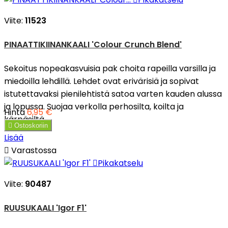
Viite:
11523
PINAATTIKIINANKAALI 'Colour Crunch Blend'
Sekoitus nopeakasvuisia pak choita rapeilla varsilla ja
miedoilla lehdillä. Lehdet ovat erivärisiä ja sopivat
istutettavaksi pienilehtistä satoa varten kauden alussa
ja lopussa. Suojaa verkolla perhosilta, koilta ja
Hinta
6,95 €
kärpäsiltä.

Ostoskoriin
Lisää

Varastossa

Pikakatselu
Viite:
90487
RUUSUKAALI 'Igor F1'