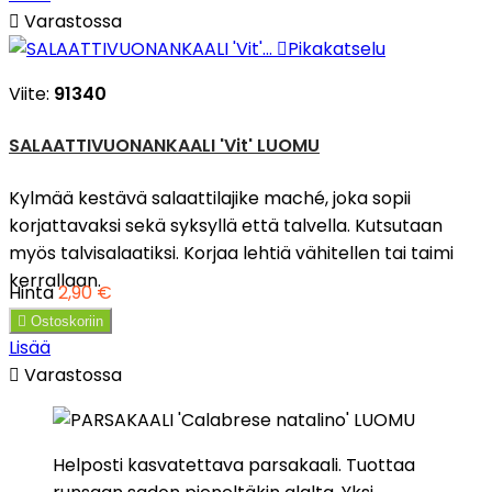

Varastossa

Pikakatselu
Viite:
91340
SALAATTIVUONANKAALI 'Vit' LUOMU
Kylmää kestävä salaattilajike maché, joka sopii
korjattavaksi sekä syksyllä että talvella. Kutsutaan
myös talvisalaatiksi. Korjaa lehtiä vähitellen tai taimi
kerrallaan.
Hinta
2,90 €

Ostoskoriin
Lisää

Varastossa
Helposti kasvatettava parsakaali. Tuottaa