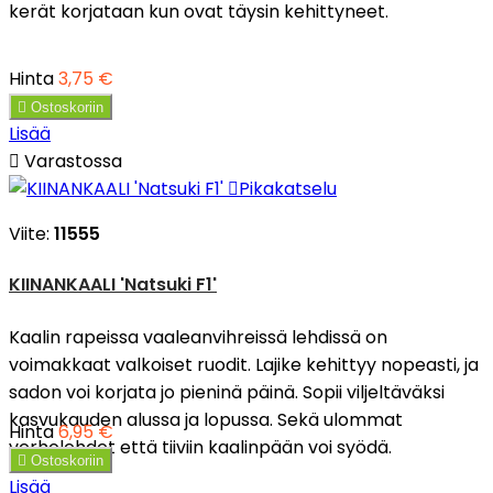
kerät korjataan kun ovat täysin kehittyneet.
Hinta
3,75 €

Ostoskoriin
Lisää

Varastossa

Pikakatselu
Viite:
11555
KIINANKAALI 'Natsuki F1'
Kaalin rapeissa vaaleanvihreissä lehdissä on
voimakkaat valkoiset ruodit. Lajike kehittyy nopeasti, ja
sadon voi korjata jo pieninä päinä. Sopii viljeltäväksi
kasvukauden alussa ja lopussa. Sekä ulommat
Hinta
6,95 €
verholehdet että tiiviin kaalinpään voi syödä.

Ostoskoriin
Lisää