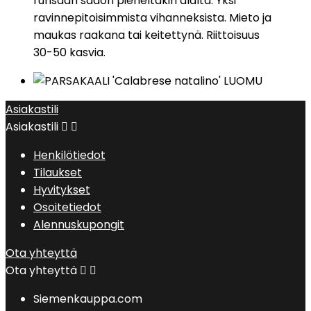
runsaan sadon pieneltäkin alalta. Yksi
ravinnepitoisimmista vihanneksista. Mieto ja
maukas raakana tai keitettynä. Riittoisuus
30-50 kasvia.
Asiakastili
Asiakastili


Henkilötiedot
Tilaukset
Hyvitykset
Osoitetiedot
Alennuskupongit
Ota yhteyttä
Ota yhteyttä


Siemenkauppa.com