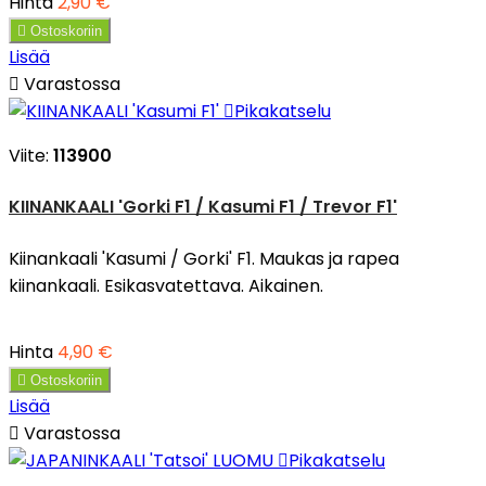
Hinta
2,90 €

Ostoskoriin
Lisää

Varastossa

Pikakatselu
Viite:
113900
KIINANKAALI 'Gorki F1 / Kasumi F1 / Trevor F1'
Kiinankaali 'Kasumi / Gorki' F1. Maukas ja rapea
kiinankaali. Esikasvatettava. Aikainen.
Hinta
4,90 €

Ostoskoriin
Lisää

Varastossa

Pikakatselu