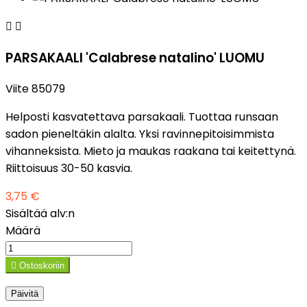


PARSAKAALI 'Calabrese natalino' LUOMU
Viite
85079
Helposti kasvatettava parsakaali. Tuottaa runsaan
sadon pieneltäkin alalta. Yksi ravinnepitoisimmista
vihanneksista. Mieto ja maukas raakana tai keitettynä.
Riittoisuus 30-50 kasvia.
3,75 €
Sisältää alv:n
Määrä

Ostoskoriin