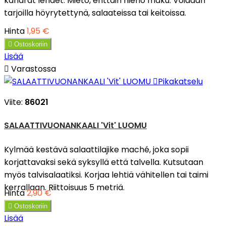
kähärät lehdet. Mieto, erittäin hieno maku. Voidaan
tarjoilla höyrytettynä, salaateissa tai keitoissa.
Hinta
1,95 €

Ostoskoriin
Lisää

Varastossa

Pikakatselu
Viite:
86021
SALAATTIVUONANKAALI 'Vit' LUOMU
Kylmää kestävä salaattilajike maché, joka sopii
korjattavaksi sekä syksyllä että talvella. Kutsutaan
myös talvisalaatiksi. Korjaa lehtiä vähitellen tai taimi
kerrallaan. Riittoisuus 5 metriä.
Hinta
2,90 €

Ostoskoriin
Lisää