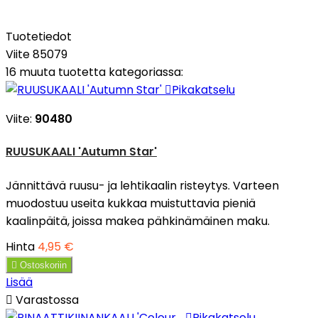
Tuotetiedot
Viite
85079
16 muuta tuotetta kategoriassa:

Pikakatselu
Viite:
90480
RUUSUKAALI 'Autumn Star'
Jännittävä ruusu- ja lehtikaalin risteytys. Varteen
muodostuu useita kukkaa muistuttavia pieniä
kaalinpäitä, joissa makea pähkinämäinen maku.
Hinta
4,95 €

Ostoskoriin
Lisää

Varastossa

Pikakatselu