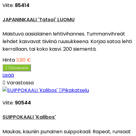
Viite:
85414
JAPANINKAALI 'Tatsoi' LUOMU
Maistuva aasialainen lehtivihannes. Tummanvihreät
lehdet kasvavat tiiviinä ruusukkeena. Korjaa satoa lehti
kerrallaan, tai koko kasvi. 200 siementä.
Hinta
3,90 €

Ostoskoriin
Lisää

Varastossa

Pikakatselu
Viite:
90544
SUIPPOKAALI 'Kalibos'
Maukas, kauniin punainen suippokaali. Rapeat, runsaat