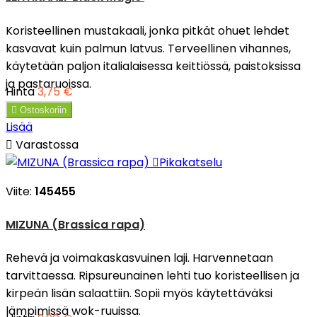
Koristeellinen mustakaali, jonka pitkät ohuet lehdet
kasvavat kuin palmun latvus. Terveellinen vihannes,
käytetään paljon italialaisessa keittiössä, paistoksissa
ja pastaruoissa.
Hinta
3,75 €

Ostoskoriin
Lisää

Varastossa

Pikakatselu
Viite:
145455
MIZUNA (Brassica rapa)
Rehevä ja voimakaskasvuinen laji. Harvennetaan
tarvittaessa. Ripsureunainen lehti tuo koristeellisen ja
kirpeän lisän salaattiin. Sopii myös käytettäväksi
lämpimissä wok-ruuissa.