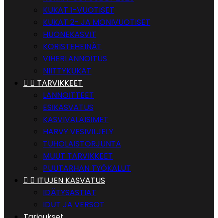
KUKAT 1-VUOTISET
KUKAT 2- JA MONIVUOTISET
HUONEKASVIT
KORISTEHEINÄT
VIHERLANNOITUS
NIITTYKUKAT


TARVIKKEET
LANNOITTEET
ESIKASVATUS
KASVIVALAISIMET
HARVY VESIVILJELY
TUHOLAISTORJUNTA
MUUT TARVIKKEET
PUUTARHAN TYÖKALUT


ITUJEN KASVATUS
IDÄTYSASTIAT
IDUT JA VERSOT
Tarjoukset