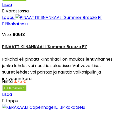
Lisää

Varastossa
Loppu

Pikakatselu
Viite:
90513
PINAATTIKIINANKAALI 'Summer Breeze F1'
Pakchoi eli pinaattikiinankaali on maukas lehtivihannes,
jonka lehdet voi nauttia salaatissa. Vahvavartiset
suuret lehdet voi paistaa ja nauttia valkosipulin ja
inkiväärin kera.
Hinta
3,75 €

Ostoskoriin
Lisää

Loppu

Pikakatselu