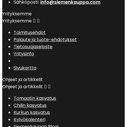
Sähköposti:
info@siemenkauppa.com
Yrityksemme
Yrityksemme


Toimitusehdot
Palaute ja tuote-ehdotukset
Tietosuojaseloste
Yritysinfo
Sivukartta
Ohjeet ja artikkelit
Ohjeet ja artikkelit


Tomaatin kasvatus
Chilin kasvatus
Kurkun kasvatus
Kylvökalenteri
Siemenkaupan Blogi