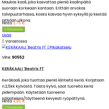
Maukas kaali, joka kasvattaa pieniä kaalinpäitä
suoraan korkeaan kantaan. Erittäin arvokas
talvipuutarhassa, koska kasvaa hyvin syksyllä ja kestää
pitkään ulkona.
Hinta
3,75 €

Ostoskoriin
Lisää

Varastossa

Pikakatselu
Viite:
90552
KERÄKAALI 'Beatrix F1'
Keräkaali, joka tuottaa pieniä kiinteitä keriä. Korjataan
n.2,5kk kylvöstä. Toista kylvö, saat tuoreita keriä
pidempään. Käytetään tuoreena
salaateissa/täytteenä kevyesti ryöpättynä.
Hinta
4,95 €

Ostoskoriin