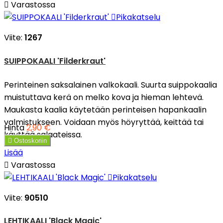

Varastossa

Pikakatselu
Viite:
1267
SUIPPOKAALI 'Filderkraut'
Perinteinen saksalainen valkokaali. Suurta suippokaalia
muistuttava kerä on melko kova ja hieman lehtevä.
Maukasta kaalia käytetään perinteisen hapankaalin
valmistukseen. Voidaan myös höyryttää, keittää tai
Hinta
2,90 €
käyttää salaateissa.

Ostoskoriin
Lisää

Varastossa

Pikakatselu
Viite:
90510
LEHTIKAALI 'Black Magic'