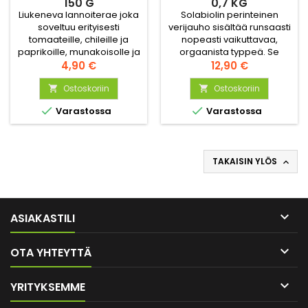
150 G
0,7 KG
Liukeneva lannoiterae joka
Solabiolin perinteinen
soveltuu erityisesti
verijauho sisältää runsaasti
tomaateille, chileille ja
nopeasti vaikuttavaa,
paprikoille, munakoisolle ja
orgaanista typpeä. Se
Hinta
muille
edistää erityisesti lehtien
Hinta
4,90 €
12,90 €
hedelmävihanneksille.
kasvua ja sopiikin mainiosti
Sisältää ravinteita ja
Ostoskoriin
lehtivihanneksille ja
Ostoskoriin


hivenaineita. NPK 15-8-25
voimakkaan kasvun


Varastossa
Varastossa
vaiheessa oleville
pikkutaimille.
TAKAISIN YLÖS


ASIAKASTILI

OTA YHTEYTTÄ

YRITYKSEMME