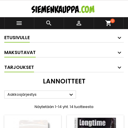
0



shopping_cart
ETUSIVULLE
MAKSUTAVAT
TARJOUKSET
LANNOITTEET

Aakkosjärjestys
Näytetään 1-14 yht. 14 tuotteesta