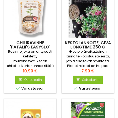
CHILIRAVINNE
KESTOLANNOITE, GIVA
'FATALII'S EASYSLO'
LONGTIME 250 G
100G
Ravinne joka on erityisesti
Giva pitkävaikutteinen
kehitetty
lannoite koostuu rakeista,
multakasvatukseen
jotka sisältävät ravinteita.
chileille. Kerta-annos riittää
Pienet rakeet on helppo
kasville koko
Hinta
sekoittaa multaan, ja
Hinta
10,90 €
7,90 €
kasvatuskaudeksi! Kehuttu
ravinnetta vapautuu
ja chiliharrastajien hyväksi
Ostoskoriin
kosteuden ja lämmön
Ostoskoriin


toteama tuote.
vaikutuksesta.


Varastossa
Varastossa