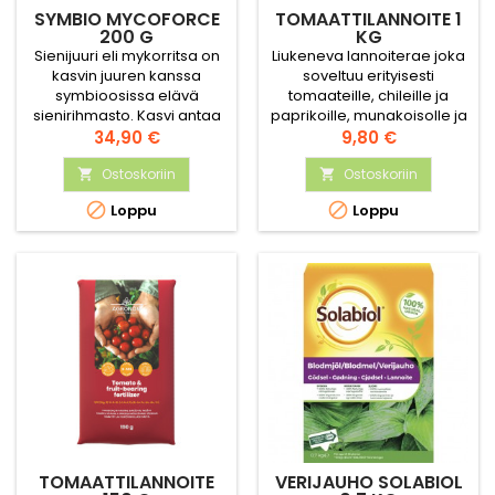
SYMBIO MYCOFORCE
TOMAATTILANNOITE 1
200 G
KG
Sienijuuri eli mykorritsa on
Liukeneva lannoiterae joka
kasvin juuren kanssa
soveltuu erityisesti
symbioosissa elävä
tomaateille, chileille ja
sienirihmasto. Kasvi antaa
paprikoille, munakoisolle ja
sienelle hiilihydraatteja ja
Hinta
Hinta
muille
34,90 €
9,80 €
sieni taas auttaa kasvia
hedelmävihanneksille.
ravinteiden, erityisesti
Ostoskoriin
Sisältää ravinteita ja
Ostoskoriin


fosforin, otossa. LUE LISÄÄ.
hivenaineita. NPK 15-8-25


Loppu
Loppu
TOMAATTILANNOITE
VERIJAUHO SOLABIOL