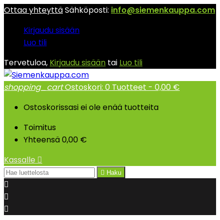
Ottaa yhteyttä
Sähköposti:
info@siemenkauppa.com
Kirjaudu sisään
Luo tili
Tervetuloa,
Kirjaudu sisään
tai
Luo tili
shopping_cart
Ostoskori:
0
Tuotteet - 0,00 €
Ostoskorissasi ei ole enää tuotteita
Toimitus
Yhteensä
0,00 €
Kassalle


Haku


