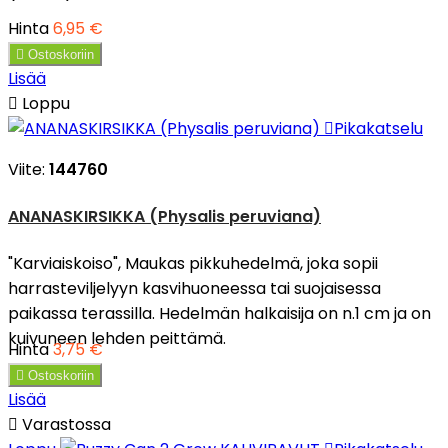
Hinta
6,95 €

Ostoskoriin
Lisää

Loppu

Pikakatselu
Viite:
144760
ANANASKIRSIKKA (Physalis peruviana)
"Karviaiskoiso", Maukas pikkuhedelmä, joka sopii
harrasteviljelyyn kasvihuoneessa tai suojaisessa
paikassa terassilla. Hedelmän halkaisija on n.1 cm ja on
kuivuneen lehden peittämä.
Hinta
3,75 €

Ostoskoriin
Lisää

Varastossa