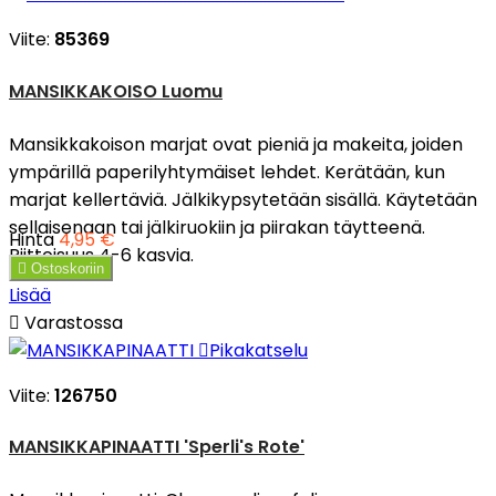
Viite:
85369
MANSIKKAKOISO Luomu
Mansikkakoison marjat ovat pieniä ja makeita, joiden
ympärillä paperilyhtymäiset lehdet. Kerätään, kun
marjat kellertäviä. Jälkikypsytetään sisällä. Käytetään
sellaisenaan tai jälkiruokiin ja piirakan täytteenä.
Hinta
4,95 €
Riittoisuus 4-6 kasvia.

Ostoskoriin
Lisää

Varastossa

Pikakatselu
Viite:
126750
MANSIKKAPINAATTI 'Sperli's Rote'