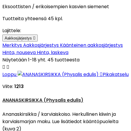
Eksoottisten / erikoisempien kasvien siemenet
Tuotteita yhteensä 45 kpl.
Lajittele:
Aakkosjärjestys

Merkitys
Aakkosjärjestys
Käänteinen aakkosjärjestys
Hinta, nouseva
Hinta, laskeva
Näytetään 1-18 yht. 45 tuotteesta


Loppu

Pikakatselu
Viite:
1213
ANANASKIRSIKKA (Physalis edulis)
Ananaskirsikka / karviaiskoiso. Herkullinen kiiwin ja
karviaismarjan maku. Lue lisätiedot kääntöpuolelta
(kuva 2)