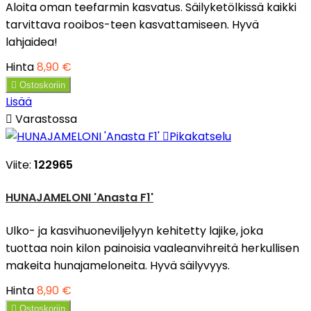
Aloita oman teefarmin kasvatus. Säilyketölkissä kaikki
tarvittava rooibos-teen kasvattamiseen. Hyvä
lahjaidea!
Hinta
8,90 €

Ostoskoriin
Lisää

Varastossa

Pikakatselu
Viite:
122965
HUNAJAMELONI 'Anasta F1'
Ulko- ja kasvihuoneviljelyyn kehitetty lajike, joka
tuottaa noin kilon painoisia vaaleanvihreitä herkullisen
makeita hunajameloneita. Hyvä säilyvyys.
Hinta
8,90 €

Ostoskoriin