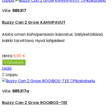
Loppu

Pikakatselu
Viite:
985317
Buzzy Can 2 Grow KAHVIPAVUT
Aloita oman kahvipensaan kasvatus. Säilyketölkissä
kaikki tarvittava. Hyvä lahjaidea!
Hinta
8,90 €

Ostoskoriin
Lisää

Loppu

Pikakatselu
Viite:
985317a
Buzzy Can 2 Grow ROOIBOS-TEE