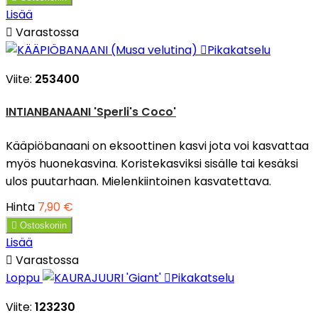
Lisää

Varastossa

Pikakatselu
Viite:
253400
INTIANBANAANI 'Sperli's Coco'
Kääpiöbanaani on eksoottinen kasvi jota voi kasvattaa
myös huonekasvina. Koristekasviksi sisälle tai kesäksi
ulos puutarhaan. Mielenkiintoinen kasvatettava.
Hinta
7,90 €

Ostoskoriin
Lisää

Varastossa
Loppu

Pikakatselu
Viite:
123230