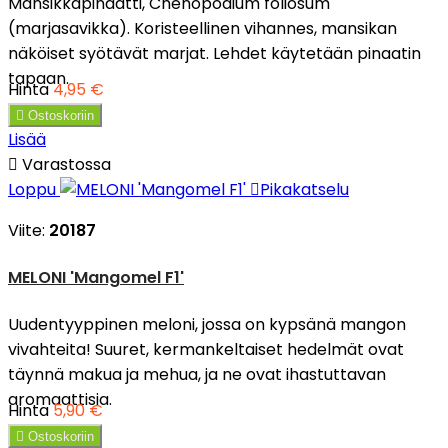
Mansikkapinaatti, Chenopodium foliosum
(marjasavikka). Koristeellinen vihannes, mansikan
näköiset syötävät marjat. Lehdet käytetään pinaatin
tapaan.
Hinta
4,95 €

Ostoskoriin
Lisää

Varastossa
Loppu

Pikakatselu
Viite:
20187
MELONI 'Mangomel F1'
Uudentyyppinen meloni, jossa on kypsänä mangon
vivahteita! Suuret, kermankeltaiset hedelmät ovat
täynnä makua ja mehua, ja ne ovat ihastuttavan
aromaattisia.
Hinta
5,90 €

Ostoskoriin