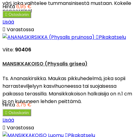
väri, joka vaihtelee tummansinisestä mustaan. Kokeile
Hinta
6,95 €
popcornina!

Ostoskoriin
Lisää

Varastossa

Pikakatselu
Viite:
90406
MANSIKKAKOISO (Physalis grisea)
Ts. Ananaskirsikka. Maukas pikkuhedelmä, joka sopii
harrasteviljelyyn kasvihuoneessa tai suojaisessa
paikassa terassilla. Mansikkakoison halkaisija on n.1 cm
ja on kuivuneen lehden peittämä.
Hinta
3,75 €

Ostoskoriin
Lisää

Varastossa

Pikakatselu