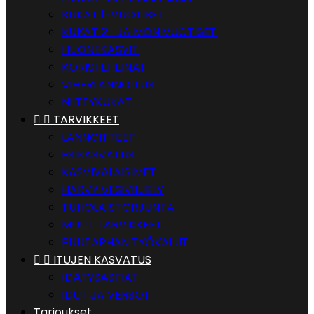
KUKAT 1-VUOTISET
KUKAT 2- JA MONIVUOTISET
HUONEKASVIT
KORISTEHEINÄT
VIHERLANNOITUS
NIITTYKUKAT


TARVIKKEET
LANNOITTEET
ESIKASVATUS
KASVIVALAISIMET
HARVY VESIVILJELY
TUHOLAISTORJUNTA
MUUT TARVIKKEET
PUUTARHAN TYÖKALUT


ITUJEN KASVATUS
IDÄTYSASTIAT
IDUT JA VERSOT
Tarjoukset