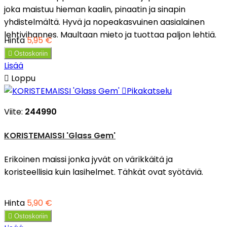
joka maistuu hieman kaalin, pinaatin ja sinapin
yhdistelmältä. Hyvä ja nopeakasvuinen aasialainen
lehtivihannes. Maultaan mieto ja tuottaa paljon lehtiä.
Hinta
5,95 €

Ostoskoriin
Lisää

Loppu

Pikakatselu
Viite:
244990
KORISTEMAISSI 'Glass Gem'
Erikoinen maissi jonka jyvät on värikkäitä ja
koristeellisia kuin lasihelmet. Tähkät ovat syötäviä.
Hinta
5,90 €

Ostoskoriin