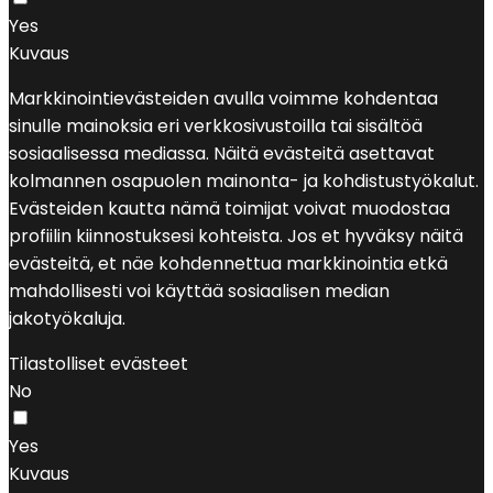
Yes
Kuvaus
Markkinointievästeiden avulla voimme kohdentaa
sinulle mainoksia eri verkkosivustoilla tai sisältöä
sosiaalisessa mediassa. Näitä evästeitä asettavat
kolmannen osapuolen mainonta- ja kohdistustyökalut.
Evästeiden kautta nämä toimijat voivat muodostaa
profiilin kiinnostuksesi kohteista. Jos et hyväksy näitä
evästeitä, et näe kohdennettua markkinointia etkä
mahdollisesti voi käyttää sosiaalisen median
jakotyökaluja.
Tilastolliset evästeet
No
Yes
Kuvaus