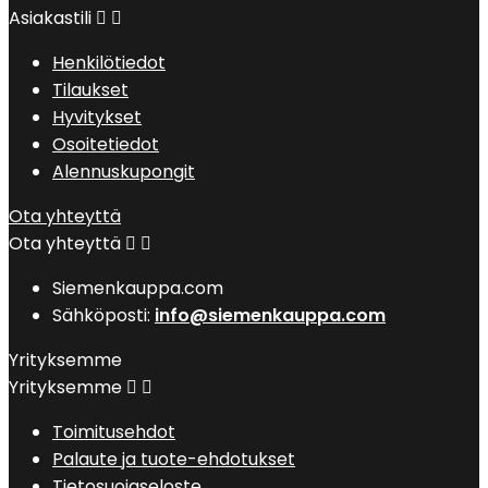
Asiakastili


Henkilötiedot
Tilaukset
Hyvitykset
Osoitetiedot
Alennuskupongit
Ota yhteyttä
Ota yhteyttä


Siemenkauppa.com
Sähköposti:
info@siemenkauppa.com
Yrityksemme
Yrityksemme


Toimitusehdot
Palaute ja tuote-ehdotukset
Tietosuojaseloste