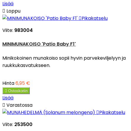
Lisää

Loppu

Pikakatselu
Viite:
983004
MINIMUNAKOISO 'Patio Baby F1'
Minikokoinen munakoiso sopii hyvin parvekeviljelyyn ja
ruukkukasvatukseen.
Hinta
6,95 €

Ostoskoriin
Lisää

Varastossa

Pikakatselu
Viite:
253500