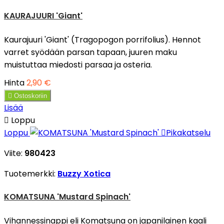
KAURAJUURI 'Giant'
Kaurajuuri 'Giant' (Tragopogon porrifolius). Hennot
varret syödään parsan tapaan, juuren maku
muistuttaa miedosti parsaa ja osteria.
Hinta
2,90 €

Ostoskoriin
Lisää

Loppu
Loppu

Pikakatselu
Viite:
980423
Tuotemerkki:
Buzzy Xotica
KOMATSUNA 'Mustard Spinach'
Vihannessinappi eli Komatsuna on japanilainen kaali