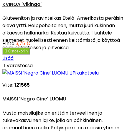
KVINOA 'Vikinga'
Gluteeniton ja ravinteikas Etelä-Amerikasta peräisin
oleva yrtti. Helppohoitoinen, mutta juuri kukinnan
alkaessa hallanarka. Kestää kuivuutta. Huuhtele
siemenet huolellisesti ennen keittämistä ja käyttöä
Hinta
3,75 €
esim. salaateissa ja pihveissä.

Ostoskoriin
Lisää

Varastossa

Pikakatselu
Viite:
121565
MAISSI 'Negro Cine' LUOMU
Musta maissilajike on erittäin terveellinen ja
tukevakasvuinen lajike, jolla on pähkinäinen,
aromaattinen maku. Erityispiirre on maissin ytimen