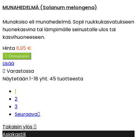
MUNAHEDELMÄ (Solanum melongena)
Munakoiso eli munahedelmä. Sopii ruukkukasvatukseen
huonekasvina tai lämpimälle seinustalle ulos tai
kasvihuoneeseen.
Hinta
6,95 €

Ostoskoriin
Lisää

Varastossa
Näytetään 1-18 yht. 45 tuotteesta
1
2
3
Seuraava

Takaisin ylös

Asiakastili