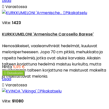
Lisää

Varastossa

Pikakatselu
Viite:
1423
KURKKUMELONI 'Armenische Carosello Barese'
Hienosäikeiset, vaaleanvihrëät hedelmät, kuuluvat
meloniperheeseen. Jopa 70 cm pitkiä, mehukkaita ja
rapeita hedelmiä, jotka ovat aluksi karvaisia. Aikaisin
talteen korjattuna hedelmä maistuu kurkulta, mutta
Hinta
5,95 €
myöhemmin talteen korjattuna ne maistuvat makeilta

Ostoskoriin
ja muistuttavat melonia.
Lisää

Varastossa

Pikakatselu
Viite:
91080