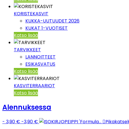
KORISTEKASVIT
KUKKA-UUTUUDET 2026
KUKAT 1-VUOTISET
Katso lisää
TARVIKKEET
LANNOITTEET
ESIKASVATUS
Katso lisää
KASVITERRAARIOT
Katso lisää
Alennuksessa
- 3,90 €
-3,90 €

Pikakatsel