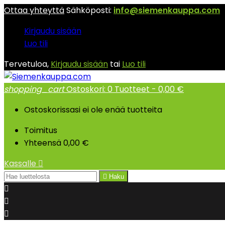
Ottaa yhteyttä
Sähköposti:
info@siemenkauppa.com
Kirjaudu sisään
Luo tili
Tervetuloa,
Kirjaudu sisään
tai
Luo tili
shopping_cart
Ostoskori:
0
Tuotteet - 0,00 €
Ostoskorissasi ei ole enää tuotteita
Toimitus
Yhteensä
0,00 €
Kassalle


Haku


