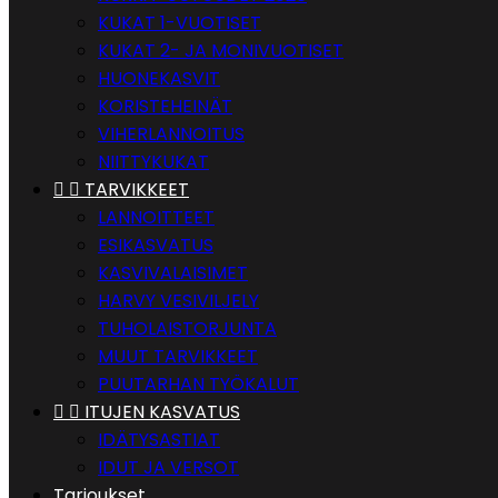
KUKAT 1-VUOTISET
KUKAT 2- JA MONIVUOTISET
HUONEKASVIT
KORISTEHEINÄT
VIHERLANNOITUS
NIITTYKUKAT


TARVIKKEET
LANNOITTEET
ESIKASVATUS
KASVIVALAISIMET
HARVY VESIVILJELY
TUHOLAISTORJUNTA
MUUT TARVIKKEET
PUUTARHAN TYÖKALUT


ITUJEN KASVATUS
IDÄTYSASTIAT
IDUT JA VERSOT
Tarjoukset