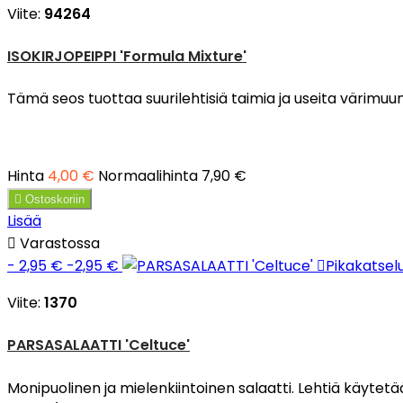
Viite:
94264
ISOKIRJOPEIPPI 'Formula Mixture'
Tämä seos tuottaa suurilehtisiä taimia ja useita värimu
Hinta
4,00 €
Normaalihinta
7,90 €

Ostoskoriin
Lisää

Varastossa
- 2,95 €
-2,95 €

Pikakatsel
Viite:
1370
PARSASALAATTI 'Celtuce'
Monipuolinen ja mielenkiintoinen salaatti. Lehtiä käytetä