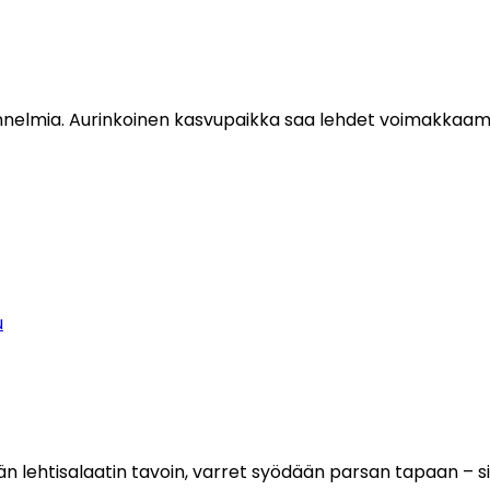
unnelmia. Aurinkoinen kasvupaikka saa lehdet voimakkaamma
u
än lehtisalaatin tavoin, varret syödään parsan tapaan – sii