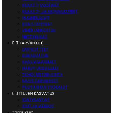
KUKAT 1-VUOTISET
KUKAT 2- JA MONIVUOTISET
HUONEKASVIT
KORISTEHEINÄT
VIHERLANNOITUS
NIITTYKUKAT


TARVIKKEET
LANNOITTEET
ESIKASVATUS
KASVIVALAISIMET
HARVY VESIVILJELY
TUHOLAISTORJUNTA
MUUT TARVIKKEET
PUUTARHAN TYÖKALUT


ITUJEN KASVATUS
IDÄTYSASTIAT
IDUT JA VERSOT
Tarjoukset