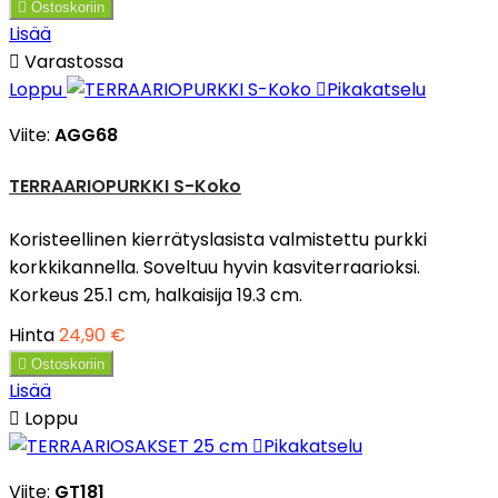

Ostoskoriin
Lisää

Varastossa
Loppu

Pikakatselu
Viite:
AGG68
TERRAARIOPURKKI S-Koko
Koristeellinen kierrätyslasista valmistettu purkki
korkkikannella. Soveltuu hyvin kasviterraarioksi.
Korkeus 25.1 cm, halkaisija 19.3 cm.
Hinta
24,90 €

Ostoskoriin
Lisää

Loppu

Pikakatselu
Viite:
GT181