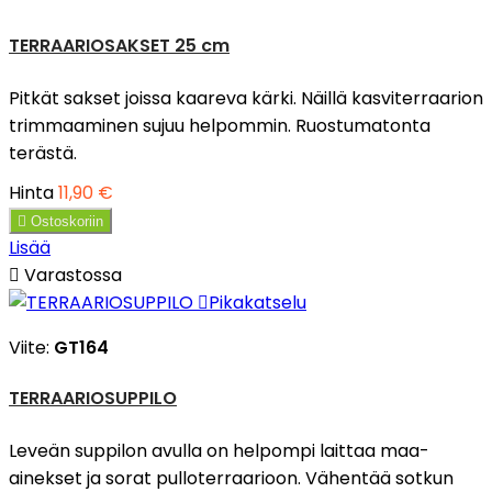
TERRAARIOSAKSET 25 cm
Pitkät sakset joissa kaareva kärki. Näillä kasviterraarion
trimmaaminen sujuu helpommin. Ruostumatonta
terästä.
Hinta
11,90 €

Ostoskoriin
Lisää

Varastossa

Pikakatselu
Viite:
GT164
TERRAARIOSUPPILO
Leveän suppilon avulla on helpompi laittaa maa-
ainekset ja sorat pulloterraarioon. Vähentää sotkun