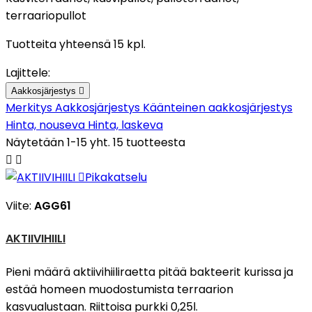
terraariopullot
Tuotteita yhteensä 15 kpl.
Lajittele:
Aakkosjärjestys

Merkitys
Aakkosjärjestys
Käänteinen aakkosjärjestys
Hinta, nouseva
Hinta, laskeva
Näytetään 1-15 yht. 15 tuotteesta



Pikakatselu
Viite:
AGG61
AKTIIVIHIILI
Pieni määrä aktiivihiiliraetta pitää bakteerit kurissa ja
estää homeen muodostumista terraarion
kasvualustaan. Riittoisa purkki 0,25l.