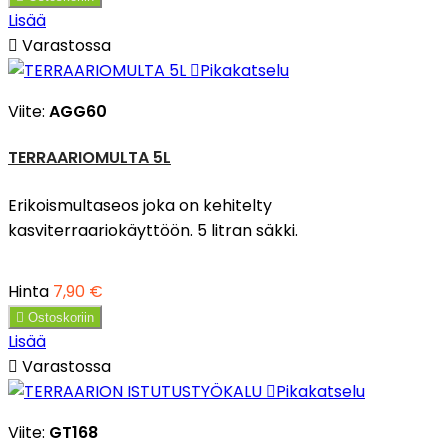
Lisää

Varastossa

Pikakatselu
Viite:
AGG60
TERRAARIOMULTA 5L
Erikoismultaseos joka on kehitelty
kasviterraariokäyttöön. 5 litran säkki.
Hinta
7,90 €

Ostoskoriin
Lisää

Varastossa

Pikakatselu
Viite:
GT168