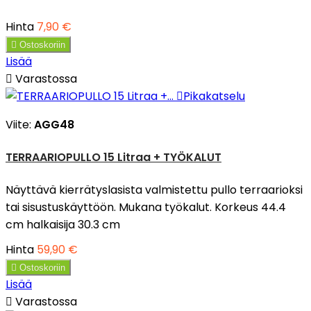
Hinta
7,90 €

Ostoskoriin
Lisää

Varastossa

Pikakatselu
Viite:
AGG48
TERRAARIOPULLO 15 Litraa + TYÖKALUT
Näyttävä kierrätyslasista valmistettu pullo terraarioksi
tai sisustuskäyttöön. Mukana työkalut. Korkeus 44.4
cm halkaisija 30.3 cm
Hinta
59,90 €

Ostoskoriin
Lisää

Varastossa