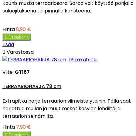
Kaunis musta terraariosora. Soraa voit käyttää pohjalla
salaojituksena tai pinnalla koristeena.
Hinta
8,90 €

Ostoskoriin
Lisää

Varastossa

Pikakatselu
Viite:
GT167
TERRAARIOHARJA 78 cm
Extrapitkä harja terraarion viimeistelytöihin. Tällä saat
harjattua mullan ja muut roskat kasvien lehdiltä ja
terraarion seinämiltä.
Hinta
7,90 €

Ostoskoriin