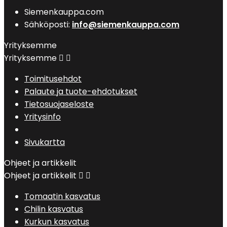
Siemenkauppa.com
Sähköposti:
info@siemenkauppa.com
Yrityksemme
Yrityksemme


Toimitusehdot
Palaute ja tuote-ehdotukset
Tietosuojaseloste
Yritysinfo
Sivukartta
Ohjeet ja artikkelit
Ohjeet ja artikkelit


Tomaatin kasvatus
Chilin kasvatus
Kurkun kasvatus