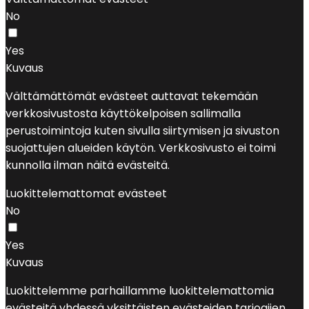
No
Yes
Kuvaus
Välttämättömät evästeet auttavat tekemään
verkkosivustosta käyttökelpoisen sallimalla
perustoimintoja kuten sivulla siirtymisen ja sivuston
suojattujen alueiden käytön. Verkkosivusto ei toimi
kunnolla ilman näitä evästeitä.
Luokittelemattomat evästeet
No
Yes
Kuvaus
Luokittelemme parhaillamme luokittelemattomia
evästeitä yhdessä yksittäisten evästeiden tarjoajien