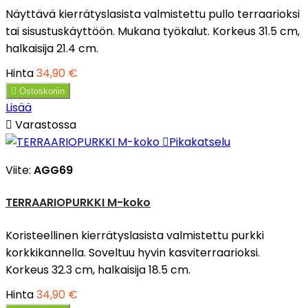
Näyttävä kierrätyslasista valmistettu pullo terraarioksi
tai sisustuskäyttöön. Mukana työkalut. Korkeus 31.5 cm,
halkaisija 21.4 cm.
Hinta
34,90 €

Ostoskoriin
Lisää

Varastossa

Pikakatselu
Viite:
AGG69
TERRAARIOPURKKI M-koko
Koristeellinen kierrätyslasista valmistettu purkki
korkkikannella. Soveltuu hyvin kasviterraarioksi.
Korkeus 32.3 cm, halkaisija 18.5 cm.
Hinta
34,90 €