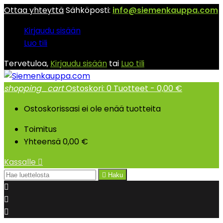
Ottaa yhteyttä
Sähköposti:
info@siemenkauppa.com
Kirjaudu sisään
Luo tili
Tervetuloa,
Kirjaudu sisään
tai
Luo tili
shopping_cart
Ostoskori:
0
Tuotteet - 0,00 €
Ostoskorissasi ei ole enää tuotteita
Toimitus
Yhteensä
0,00 €
Kassalle


Haku


