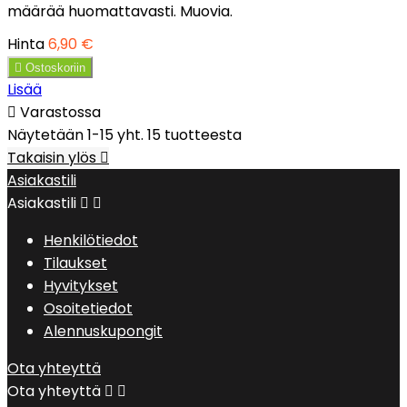
määrää huomattavasti. Muovia.
Hinta
6,90 €

Ostoskoriin
Lisää

Varastossa
Näytetään 1-15 yht. 15 tuotteesta
Takaisin ylös

Asiakastili
Asiakastili


Henkilötiedot
Tilaukset
Hyvitykset
Osoitetiedot
Alennuskupongit
Ota yhteyttä
Ota yhteyttä

