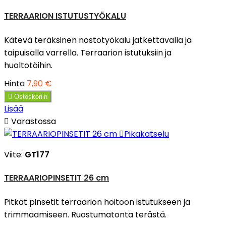
TERRAARION ISTUTUSTYÖKALU
Kätevä teräksinen nostotyökalu jatkettavalla ja
taipuisalla varrella. Terraarion istutuksiin ja
huoltotöihin.
Hinta
7,90 €

Ostoskoriin
Lisää

Varastossa

Pikakatselu
Viite:
GT177
TERRAARIOPINSETIT 26 cm
Pitkät pinsetit terraarion hoitoon istutukseen ja
trimmaamiseen. Ruostumatonta terästä.