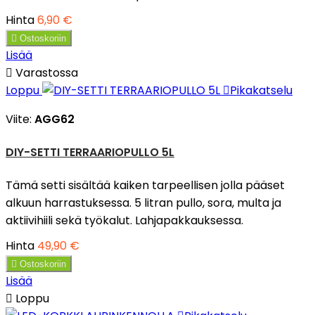
Hinta
6,90 €

Ostoskoriin
Lisää

Varastossa
Loppu

Pikakatselu
Viite:
AGG62
DIY-SETTI TERRAARIOPULLO 5L
Tämä setti sisältää kaiken tarpeellisen jolla pääset
alkuun harrastuksessa. 5 litran pullo, sora, multa ja
aktiivihiili sekä työkalut. Lahjapakkauksessa.
Hinta
49,90 €

Ostoskoriin
Lisää

Loppu