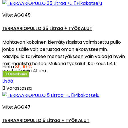

Pikakatselu
Viite:
AGG49
TERRAARIOPULLO 35 Litraa + TYÖKALUT
Mahtavan kokoinen kierrätyslasista valmistettu pullo
jonka sisälle voit perustaa oman ekosysteemin.
Kasvipullo tarvitsee menestyäkseen vain valoa ja hyvin
minimaalista hoitoa. Mukana työkalut. Korkeus 54.5
Hinta
89,90 €
cm, halkaisija 41 cm.

Ostoskoriin
Lisää

Varastossa

Pikakatselu
Viite:
AGG47
TERRAARIOPULLO 5 Litraa + TYÖKALUT