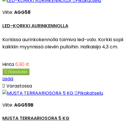

Pikakatselu
Viite:
AGG58
LED-KORKKI AURINKENNOLLA
Korkissa aurinkokennolla toimiva led-valo. Korkki sopii
kaikkiin myynnissä oleviin pulloihin. Halkaisija 4,3 cm.
Hinta
6,90 €

Ostoskoriin
Lisää

Varastossa

Pikakatselu
Viite:
AGG59B
MUSTA TERRAARIOSORA 5 KG