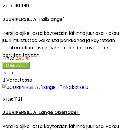
Viite:
90969
JUURIPERSILJA 'Halblange'
Persiljalajike, josta käytetään lähinnä juuriosa. Paksu
juuri muistuttaa valkoista porkkanaa ja käytetään
palsternakan tavoin. Vihreät lehdet käytetään
persiljan tapaan.
Hinta
2,90 €

Ostoskoriin
Lisää

Varastossa

Pikakatselu
Viite:
1121
JUURIPERSILJA 'Lange Oberlaaer'
Persiljalajike, josta käytetään lähinnä juuriosa. Paksu