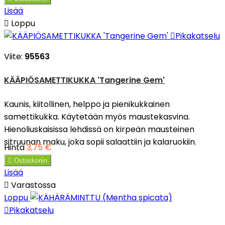
Lisää

Loppu

Pikakatselu
Viite:
95563
KÄÄPIÖSAMETTIKUKKA 'Tangerine Gem'
Kaunis, kiitollinen, helppo ja pienikukkainen
samettikukka. Käytetään myös maustekasvina.
Hienoliuskaisissa lehdissä on kirpeän mausteinen
sitruunan maku, joka sopii salaattiin ja kalaruokiin.
Hinta
3,75 €

Ostoskoriin
Lisää

Varastossa
Loppu

Pikakatselu