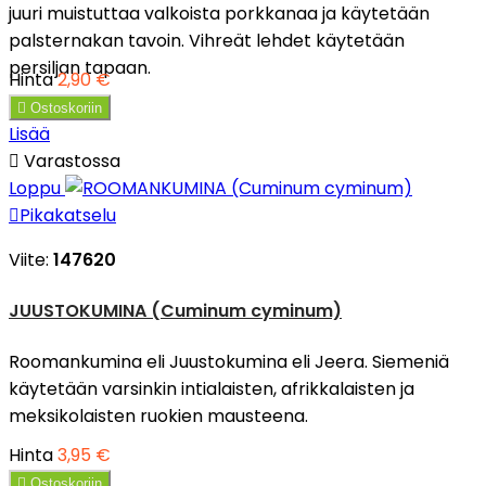
juuri muistuttaa valkoista porkkanaa ja käytetään
palsternakan tavoin. Vihreät lehdet käytetään
persiljan tapaan.
Hinta
2,90 €

Ostoskoriin
Lisää

Varastossa
Loppu

Pikakatselu
Viite:
147620
JUUSTOKUMINA (Cuminum cyminum)
Roomankumina eli Juustokumina eli Jeera. Siemeniä
käytetään varsinkin intialaisten, afrikkalaisten ja
meksikolaisten ruokien mausteena.
Hinta
3,95 €

Ostoskoriin