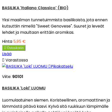
BASILIKA 'Italiano Classico' (BIO)
Yksi maailman tunnetuimmista basilikoista, jota ennen
kutsuttiin nimellä "Sweet Genovese". Suuret ja leveät
lehdet ja maultaan erittäin aromikas.
Hinta
5,95 €

Ostoskoriin
Lisää

Varastossa

Pikakatselu
Viite:
90101
BASILIKA 'Loki' LUOMU
Luomulaatuinen siemen. Koristeellinen, aromaattinen ja
lämmöstä pitävä kasvi. Kylvä sitä ruukkuun lämpimälle