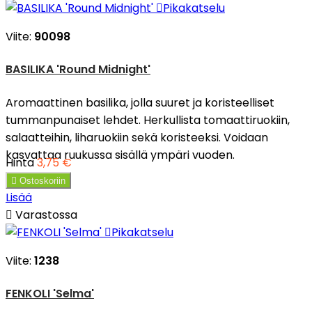

Pikakatselu
Viite:
90098
BASILIKA 'Round Midnight'
Aromaattinen basilika, jolla suuret ja koristeelliset
tummanpunaiset lehdet. Herkullista tomaattiruokiin,
salaatteihin, liharuokiin sekä koristeeksi. Voidaan
kasvattaa ruukussa sisällä ympäri vuoden.
Hinta
3,75 €

Ostoskoriin
Lisää

Varastossa

Pikakatselu
Viite:
1238
FENKOLI 'Selma'