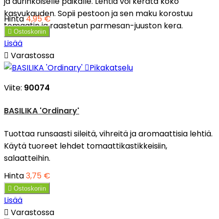
ja aurinkoiselle paikalle. Lehtiä voi kerätä koko
kasvukauden. Sopii pestoon ja sen maku korostuu
Hinta
4,95 €
tomaatin ja raastetun parmesan-juuston kera.

Ostoskoriin
Lisää

Varastossa

Pikakatselu
Viite:
90074
BASILIKA 'Ordinary'
Tuottaa runsaasti sileitä, vihreitä ja aromaattisia lehtiä.
Käytä tuoreet lehdet tomaattikastikkeisiin,
salaatteihin.
Hinta
3,75 €

Ostoskoriin
Lisää

Varastossa