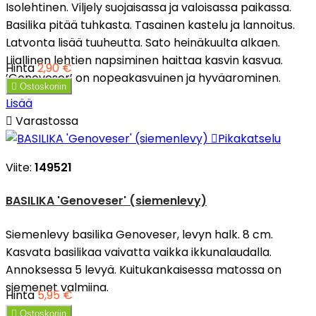
Isolehtinen. Viljely suojaisassa ja valoisassa paikassa.
Basilika pitää tuhkasta. Tasainen kastelu ja lannoitus.
Latvonta lisää tuuheutta. Sato heinäkuulta alkaen.
Liiallinen lehtien napsiminen haittaa kasvin kasvua.
Hinta
2,90 €
’Genoveser’ on nopeakasvuinen ja hyväarominen.

Ostoskoriin
Lisää

Varastossa

Pikakatselu
Viite:
149521
BASILIKA 'Genoveser' (siemenlevy)
Siemenlevy basilika Genoveser, levyn halk. 8 cm.
Kasvata basilikaa vaivatta vaikka ikkunalaudalla.
Annoksessa 5 levyä. Kuitukankaisessa matossa on
siemenet valmiina.
Hinta
5,95 €

Ostoskoriin