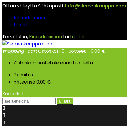
Ottaa yhteyttä
Sähköposti:
info@siemenkauppa.com
Kirjaudu sisään
Luo tili
Tervetuloa,
Kirjaudu sisään
tai
Luo tili
shopping_cart
Ostoskori:
0
Tuotteet - 0,00 €
Ostoskorissasi ei ole enää tuotteita
Toimitus
Yhteensä
0,00 €
Kassalle


Haku


