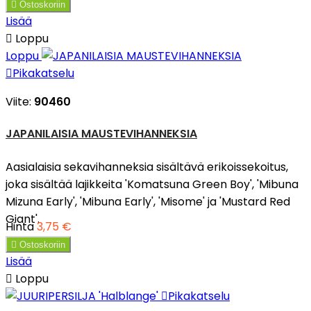

Ostoskoriin
Lisää

Loppu
Loppu

Pikakatselu
Viite:
90460
JAPANILAISIA MAUSTEVIHANNEKSIA
Aasialaisia sekavihanneksia sisältävä erikoissekoitus,
joka sisältää lajikkeita 'Komatsuna Green Boy', 'Mibuna
Mizuna Early', 'Mibuna Early', 'Misome' ja 'Mustard Red
Giant'.
Hinta
3,75 €

Ostoskoriin
Lisää

Loppu

Pikakatselu