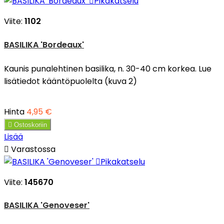

Pikakatselu
Viite:
1102
BASILIKA 'Bordeaux'
Kaunis punalehtinen basilika, n. 30-40 cm korkea. Lue
lisätiedot kääntöpuolelta (kuva 2)
Hinta
4,95 €

Ostoskoriin
Lisää

Varastossa

Pikakatselu
Viite:
145670
BASILIKA 'Genoveser'