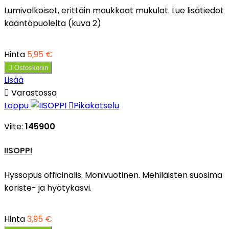
Lumivalkoiset, erittäin maukkaat mukulat. Lue lisätiedot
kääntöpuolelta (kuva 2)
Hinta
5,95 €

Ostoskoriin
Lisää

Varastossa
Loppu

Pikakatselu
Viite:
145900
IISOPPI
Hyssopus officinalis. Monivuotinen. Mehiläisten suosima
koriste- ja hyötykasvi.
Hinta
3,95 €