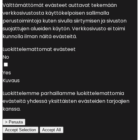
Välttämättömät evästeet auttavat tekemään
verkkosivustosta käyttökelpoisen sallimalla
perustoimintoja kuten sivulla siirtymisen ja sivuston
suojattujen alueiden käytön. Verkkosivusto ei toimi
kunnolla ilman näitä evästeitä.
Luokittelemattomat evästeet
No
Yes
Kuvaus
Luokittelemme parhaillamme luokittelemattomia
evästeitä yhdessä yksittäisten evästeiden tarjoajien
kanssa.
> Peruuta
Accept Selection
Accept All