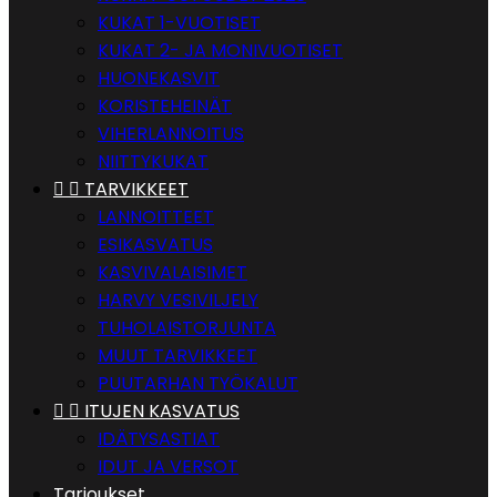
KUKAT 1-VUOTISET
KUKAT 2- JA MONIVUOTISET
HUONEKASVIT
KORISTEHEINÄT
VIHERLANNOITUS
NIITTYKUKAT


TARVIKKEET
LANNOITTEET
ESIKASVATUS
KASVIVALAISIMET
HARVY VESIVILJELY
TUHOLAISTORJUNTA
MUUT TARVIKKEET
PUUTARHAN TYÖKALUT


ITUJEN KASVATUS
IDÄTYSASTIAT
IDUT JA VERSOT
Tarjoukset