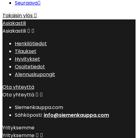
Seuraava

Takaisin ylös

Asiakastili
Asiakastili


Henkilötiedot
Tilaukset
Hyvitykset
Osoitetiedot
Alennuskupongit
Ota yhteyttä
Ota yhteyttä


Siemenkauppa.com
Sähköposti:
info@siemenkauppa.com
Yrityksemme
Yrityksemme

