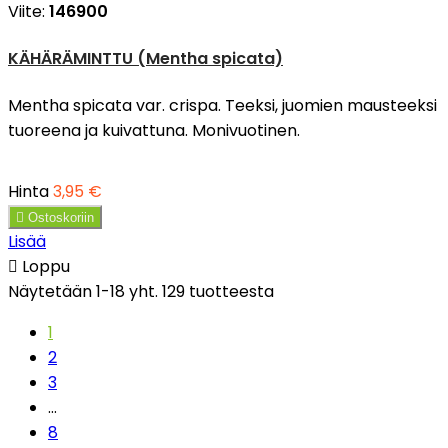
Viite:
146900
KÄHÄRÄMINTTU (Mentha spicata)
Mentha spicata var. crispa. Teeksi, juomien mausteeksi
tuoreena ja kuivattuna. Monivuotinen.
Hinta
3,95 €

Ostoskoriin
Lisää

Loppu
Näytetään 1-18 yht. 129 tuotteesta
1
2
3
…
8