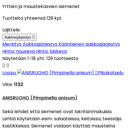
Yrttien ja maustekasvien siemenet
Tuotteita yhteensä 129 kpl.
Lajittele:
Aakkosjärjestys

Merkitys
Aakkosjärjestys
Käänteinen aakkosjärjestys
Hinta, nouseva
Hinta, laskeva
Näytetään 1-18 yht. 129 tuotteesta


Loppu

Pikakatselu
Viite:
1132
ANISRUOHO (Pimpinella anisum)
Sekä lehdet että siemenet ovat lakritsinmakuisia.
Lehtiä käytetään esim. salaateissa, keitoissa, teessäja
kastikkeissa. Siemenet voidaan käyttää mausteina