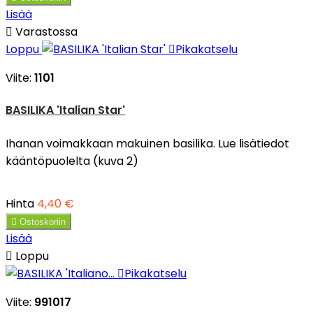
Lisää

Varastossa
Loppu

Pikakatselu
Viite:
1101
BASILIKA 'Italian Star'
Ihanan voimakkaan makuinen basilika. Lue lisätiedot
kääntöpuolelta (kuva 2)
Hinta
4,40 €

Ostoskoriin
Lisää

Loppu

Pikakatselu
Viite:
991017