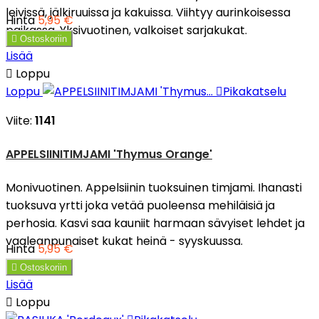
leivissä, jälkiruuissa ja kakuissa. Viihtyy aurinkoisessa
Hinta
5,95 €
paikassa. Yksivuotinen, valkoiset sarjakukat.

Ostoskoriin
Lisää

Loppu
Loppu

Pikakatselu
Viite:
1141
APPELSIINITIMJAMI 'Thymus Orange'
Monivuotinen. Appelsiinin tuoksuinen timjami. Ihanasti
tuoksuva yrtti joka vetää puoleensa mehiläisiä ja
perhosia. Kasvi saa kauniit harmaan sävyiset lehdet ja
vaaleanpunaiset kukat heinä - syyskuussa.
Hinta
5,95 €

Ostoskoriin
Lisää

Loppu