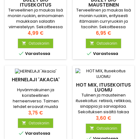
ITUSEKOITUS
MAUSTEINEN
ITUSEKOITUS
Terveellinen ja maukas lisä
Terveellinen ja maukas lisä
moniin ruokiin, erinomainen
moniin ruokiin, erityisesti
maukkaan salaatin
itämaisiin curryruokiin ja
viimeistelyyn. Sekoitteessa
tacoihin. Sekoitteessa
mukana mungopapu,
Hinta
mukana daikonretikka,
Hinta
4,99 €
6,95 €
alfalfa, linssi, sarviapila ja
rucola, parsakaali ja
keltasinappi. Valmistuu
Ostoskoriin
sarviapila. Valmistuu
Ostoskoriin


kuudessa päivässä.
kuudessa päivässä.


Varastossa
Varastossa
HERNELAJI 'AKACIA'
HOT MIX, ITUSEKOITUS
LUOMU
Hyvänmakuinen ja
Tulinen ja mausteinen
koristeellinen
itusekoitus: retiisiä, retikkaa,
herneenverso. Taimen
sinappia ja sarviapilaa.
lehdet eroavat muista
Sekoituksen sisältö takaa
lajikkeista, sillä ne ovat
Hinta
3,75 €
poikkeuksellisen
Hinta
pienempiä ja haaroittuvat
3,60 €
makuelämyksen ja
kauniisti – siksi versot on
Ostoskoriin

miellyttää myös silmää.
Ostoskoriin
hyvä kerätä hieman


Varastossa
tavallista myöhemmin.

Varastossa