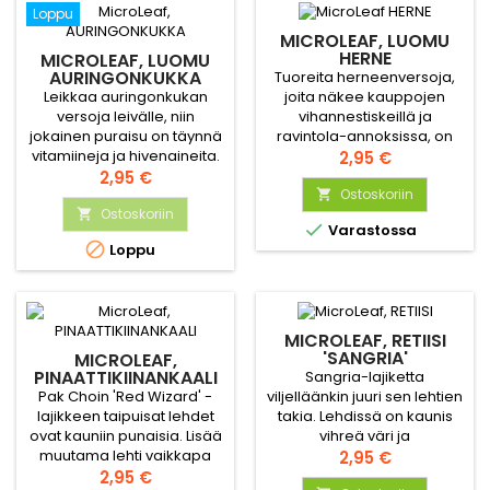
salaateissa.
Loppu
MICROLEAF, LUOMU
HERNE
MICROLEAF, LUOMU
AURINGONKUKKA
Tuoreita herneenversoja,
Leikkaa auringonkukan
joita näkee kauppojen
versoja leivälle, niin
vihannestiskeillä ja
jokainen puraisu on täynnä
ravintola-annoksissa, on
vitamiineja ja hivenaineita.
helppo viljellä itse. Ne
Hinta
2,95 €
Versoista tulee paksuja ja
Hinta
sopivat leivälle tai vaikkapa
2,95 €
rapeita, ja niissä on mieto,
höyryttämällä kypsennetyn
Ostoskoriin

pähkinäinen maku. Versoja
Ostoskoriin
kalan tai grillipihvin


Varastossa
voi myös wokata kevyesti
seuraksi. Lajike kasvattaa

Loppu
pannulla.
nk. ”cut-and-come-again”
-lehtiä.
MICROLEAF, RETIISI
'SANGRIA'
MICROLEAF,
PINAATTIKIINANKAALI
Sangria-lajiketta
'RED WIZARD'
Pak Choin 'Red Wizard' -
viljelläänkin juuri sen lehtien
lajikkeen taipuisat lehdet
takia. Lehdissä on kaunis
ovat kauniin punaisia. Lisää
vihreä väri ja
muutama lehti vaikkapa
vaaleanpunainen lehtiruoti.
Hinta
2,95 €
raikkaan nuudelisalaatin tai
Hinta
Syö ensimmäiset ja toiset
2,95 €