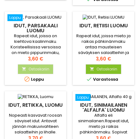
Viljele jatkuvasti vuoden
ympäri.
Loppu
IDUT, PARSAKAALI
IDUT, RETIISI LUOMU
LUOMU
Rapeat idut, joissa on
Rapeat idut, joissa mieto ja
kiehtova kaalinmaku.
raikas pähkinänmaku
Koristeellisissa versoissa
antaa mausteisen
on mieto pippurinmaku,
säväyksen salaatteihin ja
sopivat todella hyvin
Hinta
wokkiruokiin.
Hinta
3,60 €
3,60 €
salaatteihin, keittoihin sekä
voileipien höysteeksi.
Ostoskoriin
Ostoskoriin




Loppu
Varastossa
Loppu
IDUT, RETIKKA, LUOMU
IDUT, SINIMAILANEN
'ALFALFA' LUOMU
Nopeasti kasvavat roosan
Alfalfa eli
sävyiset idut. Antavat
sinimailanen.Rapeat idut,
jännän makuvivahteen
mieto ja raikas
salaatteihin ja lihalle.
pähkinänmaku. Sopivat
Sisältävät runsaasti
Hinta
hyvin voileivälle ja
Hinta
3,70 €
3,60 €