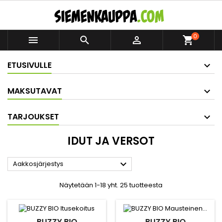
0



shopping_cart
ETUSIVULLE
MAKSUTAVAT
TARJOUKSET
IDUT JA VERSOT

Aakkosjärjestys
Näytetään 1-18 yht. 25 tuotteesta
BUZZY BIO
BUZZY BIO