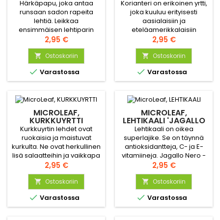
SPLITS'
Härkäpapu, joka antaa
Korianteri on erikoinen yrtti,
runsaan sadon rapeita
joka kuuluu erityisesti
lehtiä. Leikkaa
aasialaisiin ja
ensimmäisen lehtiparin
eteläamerikkalaisiin
yläpuolelta, niin kasvi
Hinta
ruokalajeihin. Micro Splits -
Hinta
2,95 €
2,95 €
tuottaa uusia lehtiä.
lajikkeen lehdet ovat
Ostoskoriin
reheviä ja raikkaita nk. ”cut-
Ostoskoriin


and-come-again” -lehtiä.


Varastossa
Varastossa
MICROLEAF,
MICROLEAF,
KURKKUYRTTI
LEHTIKAALI 'JAGALLO
NERO'
Kurkkuyrtin lehdet ovat
Lehtikaali on oikea
ruokaisia ja maistuvat
superlajike. Se on täynnä
kurkulta. Ne ovat herkullinen
antioksidantteja, C- ja E-
lisä salaatteihin ja vaikkapa
vitamiineja. Jagallo Nero -
rapuruokiin. Lehdet on hyvä
Hinta
lajikkeen lehdet ovat
Hinta
2,95 €
2,95 €
korjata aikaisin, sillä
rapeita ja sävyltään
suurissa lehdissä on
Ostoskoriin
sinivihreitä, ja niissä on
Ostoskoriin


helposti hieman nukkaa.
mieto kaalin maku. Sitä voi


Varastossa
Varastossa
viljellä sisällä vuoden
ympäri ja käyttää
viimeisenä silauksena