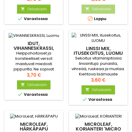
vitamiineja ja mineraaleja.
salaatteihin. Primo
Idut voi jättää myös
Ostoskoriin
vitamino.
Ostoskoriin


valoisaan, jolloin ne


Varastossa
Loppu
kasvavat versoiksi
IDUT,
VIHANNESKRASSI,
LINSSI MIX,
LUOMU
ITUSEKOITUS, LUOMU
Helppohoitoiset ja
Sekoitus vitamiinipitoisia
koristeelliset versot
linssinituja: punaista,
maistuvat miedosti
vihreää, ruskeaa ja mustaa.
pippurilta. Ne sopivat
Kiehtova lisämauste
erittäin hyvin voileivän
Hinta
3,70 €
salaatteihin ja
Hinta
höysteeksi ja salaatteihin.
3,60 €
erikoisruokiin, mm.
Ostoskoriin

kasvisruokiin.
Ostoskoriin


Varastossa

Varastossa
MICROLEAF,
MICROLEAF,
HÄRKÄPAPU
KORIANTERI 'MICRO