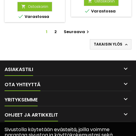
paistetun kalan päälle.
lehtiparit, suureksi
Ostoskoriin

Lajike kasvattaa nk. ”cut-
Ostoskoriin
kasvaneet lehdet voivat


Varastossa
and-come-again” -lehtiä.
olla nukkaisia. Sopii

Varastossa
salaatteihin ja voileivälle.
1
2
Seuraava

TAKAISIN YLÖS


ASIAKASTILI

OTA YHTEYTTÄ

YRITYKSEMME

OHJEET JA ARTIKKELIT
Sivustolla käytetään evästeitä, joilla voimme
UUTISKIRJE
parantaa sivustoa ja käyttökokemustasi sekä