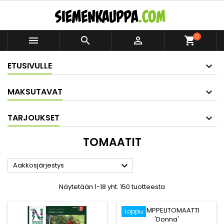
0



shopping_cart
ETUSIVULLE
MAKSUTAVAT
TARJOUKSET
TOMAATIT

Aakkosjärjestys
Näytetään 1-18 yht. 150 tuotteesta
Loppu