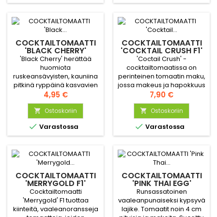
COCKTAILTOMAATTI
COCKTAILTOMAATTI
'BLACK CHERRY'
'COCKTAIL CRUSH F1'
LUOMU
'Black Cherry' herättää
'Coctail Crush' -
huomiota
cocktailtomaatissa on
ruskeansävyisten, kauniina
perinteinen tomaatin maku,
pitkinä ryppäinä kasvavien
jossa makeus ja hapokkuus
tomaattiensa ansiosta.
Hinta
ovat hienosti tasapainossa.
Hinta
4,95 €
7,90 €
Aromaattisessa maussa on
Lajike tuottaa satoa jo
makeutta ja hieman
Ostoskoriin
varhain, ja satokausi jatkuu
Ostoskoriin


hapokkuutta, jotkut pitävät
koko kesän ajan. Tomaatit


Varastossa
Varastossa
makua jopa hieman
ovat kooltaan
savuisena. 'Black Cherry' -
tavanomaisia
lajiketta pidetään yhtenä
kirsikkatomaatteja, ja taimi
parhaimman makuisista
itsessään on korkea ja
tomaateista.
vahva.
COCKTAILTOMAATTI
COCKTAILTOMAATTI
'MERRYGOLD F1'
'PINK THAI EGG'
Cocktailtomaatti
Runsassatoinen
'Merrygold' F1 tuottaa
vaaleanpunaiseksi kypsyvä
kiinteitä, vaaleanoransseja
lajike. Tomaatit noin 4 cm