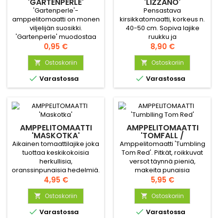
'GARTENPERLE'
'LIZZANO'
'Gartenperle'-
Pensastava
amppelitomaatti on monen
kirsikkatomaatti, korkeus n.
viljelijän suosikki.
40-50 cm. Sopiva lajike
'Gartenperle' muodostaa
ruukku ja
matalan taimen ja tuottaa
Hinta
amppelikasvatukseen.
Hinta
0,95 €
8,90 €
makeita, mehukkaita,
Hedelmät ovat
punaisia hedelmiä, joiden
Ostoskoriin
kirkkaanpunaise ja makeat.
Ostoskoriin


kuori on ohut. Tomaatin
Satoa saa koko kesän.


Varastossa
Varastossa
maku on herkullisen
makea. Hedelmät ovat
kiinni pitkissä, roikkuvissa
tertuissa.
AMPPELITOMAATTI
AMPPELITOMAATTI
'MASKOTKA'
'TOMFALL /
TUMBLLING TOM'
Aikainen tomaattilajike joka
Amppelitomaatti 'Tumbling
tuottaa keskikokoisia
Tom Red'. Pitkät, roikkuvat
herkullisia,
versot täynnä pieniä,
oranssinpunaisia hedelmiä.
makeita punaisia
Hyvä lajike
Hinta
hedelmiä. Hedelmän
Hinta
4,95 €
5,95 €
kasvihuoneeseen tai
halkaisija 2-4 cm.
lämpimälle ja aurinkoiselle
Ostoskoriin
Ostoskoriin


paikalle.


Varastossa
Varastossa