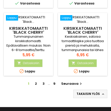


Varastossa
Varastossa
Loppu
Loppu
KIRSIKKATOMAATTI
KIRSIKKATOMAATTI
'BLACK CHERRY'
'BLACK CHERRY'
Tummanpunainen
Keskiaikainen, satoisa
kirsikkatomaatti.
tomaattilajike joka tuottaa
Epätavallisen maukas. Noin
pieniä ja mehukkaita,
6–8 tomaattia/terttu.
tummanpunaisia tai lähes
Tomaattien halkaisija on
Hinta
mustia hedelmiä.
Hinta
5,95 €
6,95 €
noin 2,5 cm. Hyvin
Erinomainen tomaatti
runsassatoinen. Voidaan
Ostoskoriin
kasvihuoneeseen tai
Ostoskoriin


kasvattaa kasvihuoneessa
lämpimälle ja aurinkoiselle


Loppu
Loppu
ja avomaalla.
paikalle.
1
2
3
…
9
Seuraava

TAKAISIN YLÖS
