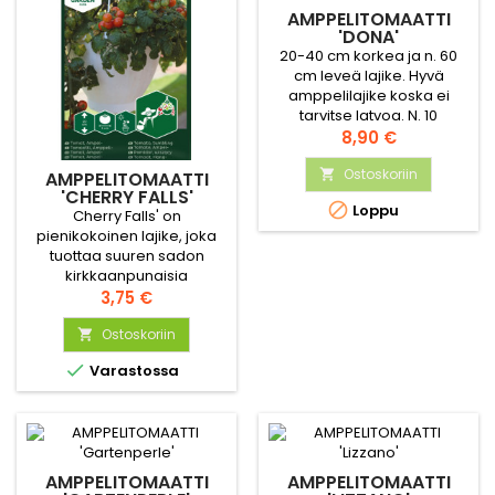
AMPPELITOMAATTI
'DONA'
20-40 cm korkea ja n. 60
cm leveä lajike. Hyvä
amppelilajike koska ei
tarvitse latvoa. N. 10
tomaattia/terttu. Saattaa
Hinta
8,90 €
tuottaa yli 100 makeaa
tomaattia.
Ostoskoriin

AMPPELITOMAATTI
'CHERRY FALLS'

Loppu
Cherry Falls' on
pienikokoinen lajike, joka
tuottaa suuren sadon
kirkkaanpunaisia
kirsikkatomaatteja.
Hinta
3,75 €
Tomaatin maku on makea
ja mehukas, ja siinä on
Ostoskoriin

hieman happamuutta.

Varastossa
Taimi ei kasva korkeaksi,
mutta levittäytyy mielellään
sivusuunnassa. Lajike sopii
ruukkuun tai amppeliin
terassille tai parvekkeelle.
AMPPELITOMAATTI
AMPPELITOMAATTI