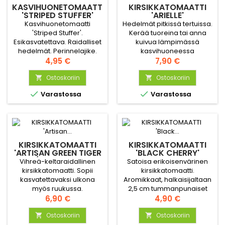
KASVIHUONETOMAATTI
KIRSIKKATOMAATTI
'STRIPED STUFFER'
'ARIELLE'
"RUSINATOMAATTI"
Kasvihuonetomaatti
Hedelmät pitkissä tertuissa.
'Striped Stuffer'.
Kerää tuoreina tai anna
Esikasvatettava. Raidalliset
kuivua lämpimässä
hedelmät. Perinnelajike.
kasvihuoneessa
Sopii erinomaisesti
Hinta
"rusinoiksi".
Hinta
4,95 €
7,90 €
täytetyiksi tomaateiksi.
Ostoskoriin
Ostoskoriin




Varastossa
Varastossa
KIRSIKKATOMAATTI
KIRSIKKATOMAATTI
'ARTISAN GREEN TIGER
'BLACK CHERRY'
/ LIMETO F1'
Vihreä-keltaraidallinen
Satoisa erikoisenvärinen
kirsikkatomaatti. Sopii
kirsikkatomaatti.
kasvatettavaksi ulkona
Aromikkaat, halkaisijaltaan
myös ruukussa.
2,5 cm tummanpunaiset
Hinta
hedelmät, joissa
Hinta
6,90 €
4,90 €
suklaanruskeita juovia. 6-8
Ostoskoriin
hedelmää yhdessä
Ostoskoriin


tertussa.