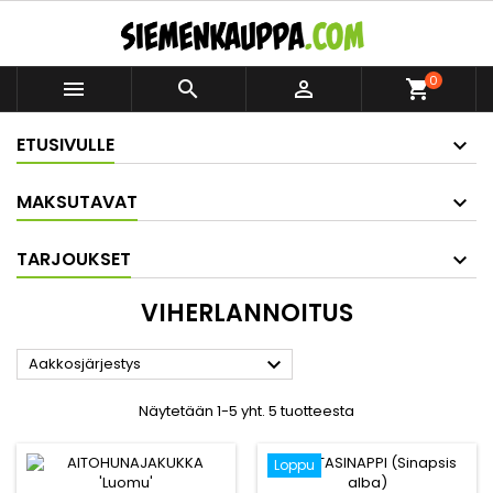
0



shopping_cart
ETUSIVULLE
MAKSUTAVAT
TARJOUKSET
VIHERLANNOITUS

Aakkosjärjestys
Näytetään 1-5 yht. 5 tuotteesta
Loppu