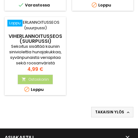
viihtyvät.


Varastossa
Loppu
Loppu
VIHERLANNOITUSSEOS
(SUURPUSSI)
Sekoitus sisältää kauniin
siniviolettia hunajakukkaa,
syvänpunaista veriapilaa
sekä roosanväristä
viljatarta.
Hinta
4,99 €
Ostoskoriin


Loppu
TAKAISIN YLÖS


ASIAKASTILI