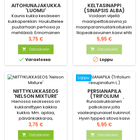
AITOHUNAJAKUKKA
KELTASINAPPI
'LUOMU'
(SINAPSIS ALBA)
Kaunis kukka kesäiseen
Voidaan viljellä
kukkapenkkiin. Houkuttelee
maanpeittokasvina ja
puutarhaan perhosia ja
maanparannustarkoituksiin.
mehiläisiä. Erinomainen
Nopeakasvuinen kasvi ehtii
viherlannoitekasvi
Hinta
varastoida paljon typpeä
Hinta
3,75 €
5,95 €
keittiöpuutarhaan.
ennen pakkasia. Typpi
Ostoskoriin
varastoituu kasvissa ja
Ostoskoriin


vapautuu keväällä kasvin


Varastossa
Loppu
maatuessa uusien kasvien
käyttöön.
Loppu
NIITTYKUKKASEOS
PERSIANAPILA
'NELSON MIXTURE'
(TRIFOLIUM
RESUPINATUM L.)
Hienossa seoksessa on
Runsaskukkainen
kukkaniittyjen kaikkia
palkokasvi jolla
kukkia. Mm. apilaa,
vaaleanpunaiset kukinnot.
päivänkakkaraa,
Hyvin typpeä sitova kasvi
ruiskaunokkia,
Hinta
jota käytetään
Hinta
3,75 €
5,95 €
ojakärsämöä. Kylvöpaikalle
maanparannukseen.
valikoituvat siellä parhaiten
Ostoskoriin
Ostoskoriin

