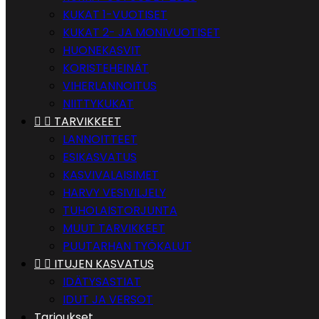
KUKAT 1-VUOTISET
KUKAT 2- JA MONIVUOTISET
HUONEKASVIT
KORISTEHEINÄT
VIHERLANNOITUS
NIITTYKUKAT


TARVIKKEET
LANNOITTEET
ESIKASVATUS
KASVIVALAISIMET
HARVY VESIVILJELY
TUHOLAISTORJUNTA
MUUT TARVIKKEET
PUUTARHAN TYÖKALUT


ITUJEN KASVATUS
IDÄTYSASTIAT
IDUT JA VERSOT
Tarjoukset