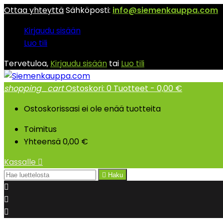
Ottaa yhteyttä
Sähköposti:
info@siemenkauppa.com
Kirjaudu sisään
Luo tili
Tervetuloa,
Kirjaudu sisään
tai
Luo tili
shopping_cart
Ostoskori:
0
Tuotteet - 0,00 €
Ostoskorissasi ei ole enää tuotteita
Toimitus
Yhteensä
0,00 €
Kassalle


Haku


