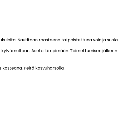
ukuloita. Nautitaan raasteena tai paistettuna voin ja suola
 kylvömultaan. Aseta lämpimään. Taimettumisen jälkeen va
s kosteana. Peitä kasvuharsolla.