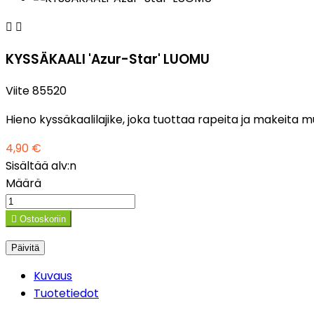


KYSSÄKAALI 'Azur-Star' LUOMU
Viite
85520
Hieno kyssäkaalilajike, joka tuottaa rapeita ja makeita mu
4,90 €
Sisältää alv:n
Määrä

Ostoskoriin
Kuvaus
Tuotetiedot