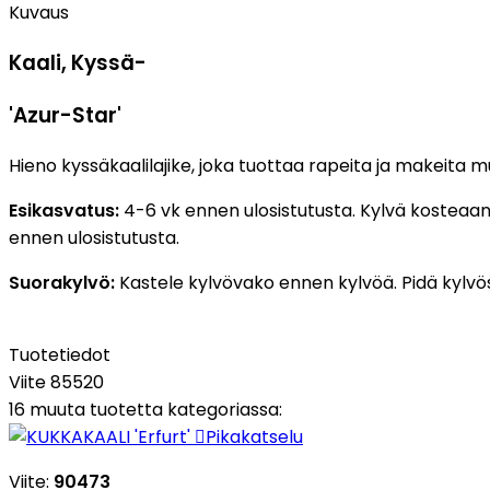
Kuvaus
Kaali, Kyssä-
'Azur-Star'
Hieno kyssäkaalilajike, joka tuottaa rapeita ja makeita m
Esikasvatus:
4-6 vk ennen ulosistutusta. Kylvä kosteaan
ennen ulosistutusta.
Suorakylvö:
Kastele kylvövako ennen kylvöä. Pidä kylvö
Tuotetiedot
Viite
85520
16 muuta tuotetta kategoriassa:

Pikakatselu
Viite:
90473