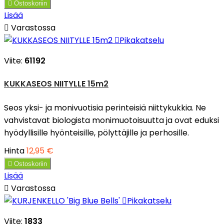

Ostoskoriin
Lisää

Varastossa

Pikakatselu
Viite:
61192
KUKKASEOS NIITYLLE 15m2
Seos yksi- ja monivuotisia perinteisiä niittykukkia. Ne
vahvistavat biologista monimuotoisuutta ja ovat eduksi
hyödyllisille hyönteisille, pölyttäjille ja perhosille.
Hinta
12,95 €

Ostoskoriin
Lisää

Varastossa

Pikakatselu
Viite:
1833