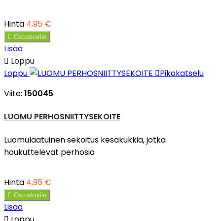
Hinta
4,95 €

Ostoskoriin
Lisää

Loppu
Loppu

Pikakatselu
Viite:
150045
LUOMU PERHOSNIITTYSEKOITE
Luomulaatuinen sekoitus kesäkukkia, jotka
houkuttelevat perhosia
Hinta
4,95 €

Ostoskoriin
Lisää

Loppu