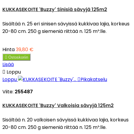
KUKKASEKOITE 'Buzzy' Sinisiä sävyjä 125m2
Sisältää n. 25 eri sinisen sävyissä kukkivaa lajia, korkeus
20-80 cm. 250 g siemeniä riittää n. 125 m²:lle.
Hinta
39,80 €

Ostoskoriin
Lisää

Loppu
Loppu

Pikakatselu
Viite:
255487
KUKKASEKOITE 'Buzzy' Valkoisia sävyjä 125m2
Sisältää n. 20 valkoisen sävyissä kukkivaa lajia, korkeus
20-80 cm. 250 g siemeniä riittää n. 125 m²:lle.