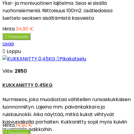
Yksi- ja monivuotinen lajitelma. Seos ei sisällä
ruohonsiemeniä. Riittoisuus 100m2. Lisätiedoissa
luettelo seoksen sisältämistä kasveista
Hinta
34,90 €

Ostoskoriin
Lisää

Loppu

Pikakatselu
Viite:
2850
KUKKANIITTY 0,45KG
Nurmiseos, joka muodostaa vähitellen runsaskukkaisen
luonnonniityn. Lajeina mm. päivänkakkara ja
ruiskaunokki. Aika näyttää, mitkä kukat viihtyvät
kasvupaikalla parhaiten. Kukkaniitty sopii myös kuiviin
Hinta
14,90 €
ja varjoisiin paikkoihin.

Ostoskoriin