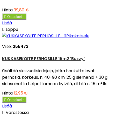
Hinta
39,80 €

Ostoskoriin
Lisää

Loppu

Pikakatselu
Viite:
255472
KUKKASEKOITE PERHOSILLE 15m2 'Buzzy'
Sisältää yksivuotisia lajeja, jotka houkuttelevat
perhosia. Korkeus, n. 40-90 cm. 25 g siemeniä + 30 g
sidosainetta helpottamaan kylvöä, riittää n. 15 m²:lle.
Hinta
12,95 €

Ostoskoriin
Lisää

Varastossa