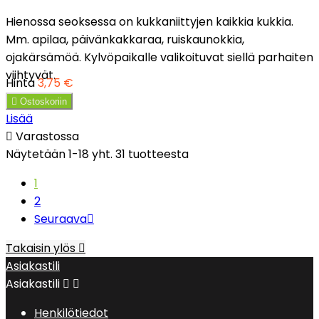
Hienossa seoksessa on kukkaniittyjen kaikkia kukkia.
Mm. apilaa, päivänkakkaraa, ruiskaunokkia,
ojakärsämöä. Kylvöpaikalle valikoituvat siellä parhaiten
viihtyvät.
Hinta
3,75 €

Ostoskoriin
Lisää

Varastossa
Näytetään 1-18 yht. 31 tuotteesta
1
2
Seuraava

Takaisin ylös

Asiakastili
Asiakastili


Henkilötiedot