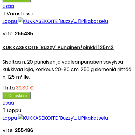
Lisää

Varastossa
Loppu

Pikakatselu
Viite:
255485
KUKKASEKOITE 'Buzzy' Punainen/pinkki 125m2
Sisältää n. 20 punaisen ja vaaleanpunaisen sävyissä
kukkivaa lajia, korkeus 20-80 cm. 250 g siemeniä riittää
n. 125 m²:lle.
Hinta
39,80 €

Ostoskoriin
Lisää

Loppu
Loppu

Pikakatselu
Viite:
255486