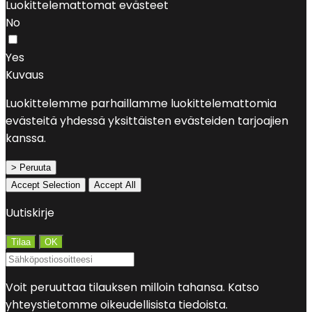
Luokittelemattomat evästeet
No
Yes
Kuvaus
Luokittelemme parhaillamme luokittelemattomia
evästeitä yhdessä yksittäisten evästeiden tarjoajien
kanssa.
> Peruuta
Accept Selection
Accept All
Uutiskirje
Voit peruuttaa tilauksen milloin tahansa. Katso
yhteystietomme oikeudellisista tiedoista.