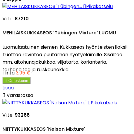

Pikakatselu
Viite:
87210
MEHILÄISKUKKASEOS 'Tübingen Mixture' LUOMU
Luomulaatuinen siemen. Kukkaseos hyönteisten iloksi!
Tuottaa ravintoa puutarhan hyötyeläimille. Sisältää
mm. aitohunajakukkaa, viljatarta, korianteria,
tarhaneitoa ja ruiskaunokkia.
Hinta
3,95 €

Ostoskoriin
Lisää

Varastossa

Pikakatselu
Viite:
93266
NIITTYKUKKASEOS 'Nelson Mixture'