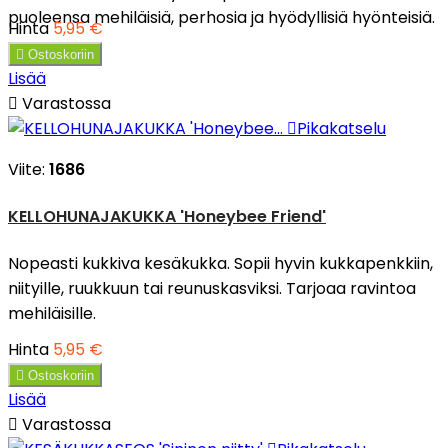
puoleensa mehiläisiä, perhosia ja hyödyllisiä hyönteisiä.
Hinta
5,95 €

Ostoskoriin
Lisää

Varastossa

Pikakatselu
Viite:
1686
KELLOHUNAJAKUKKA 'Honeybee Friend'
Nopeasti kukkiva kesäkukka. Sopii hyvin kukkapenkkiin,
niityille, ruukkuun tai reunuskasviksi. Tarjoaa ravintoa
mehiläisille.
Hinta
5,95 €

Ostoskoriin
Lisää

Varastossa