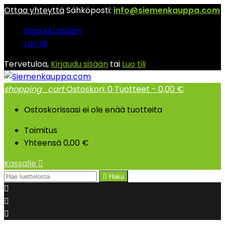
Ottaa yhteyttä
Sähköposti:
info@siemenkauppa.com
Kirjaudu sisään
Luo tili
Tervetuloa,
Kirjaudu sisään
tai
Luo tili
shopping_cart
Ostoskori:
0
Tuotteet - 0,00 €
Ostoskorissasi ei ole enää tuotteita
Toimitus
Yhteensä
0,00 €
Kassalle


Haku


