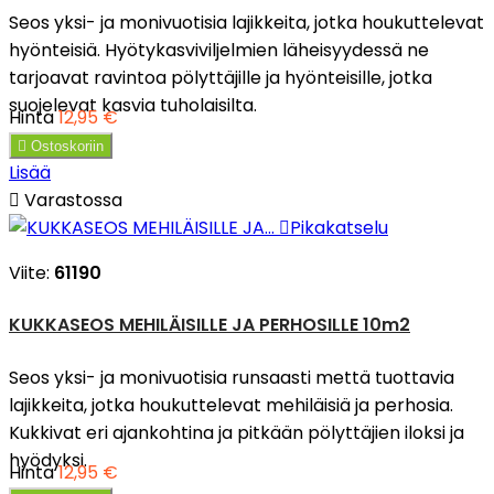
Seos yksi- ja monivuotisia lajikkeita, jotka houkuttelevat
hyönteisiä. Hyötykasviviljelmien läheisyydessä ne
tarjoavat ravintoa pölyttäjille ja hyönteisille, jotka
suojelevat kasvia tuholaisilta.
Hinta
12,95 €

Ostoskoriin
Lisää

Varastossa

Pikakatselu
Viite:
61190
KUKKASEOS MEHILÄISILLE JA PERHOSILLE 10m2
Seos yksi- ja monivuotisia runsaasti mettä tuottavia
lajikkeita, jotka houkuttelevat mehiläisiä ja perhosia.
Kukkivat eri ajankohtina ja pitkään pölyttäjien iloksi ja
hyödyksi.
Hinta
12,95 €