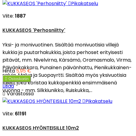

Pikakatselu
Viite:
1887
KUKKASEOS 'Perhosniitty'
Yksi- ja monivuotinen. Sisältää monivuotisia villejä
kukkia ja puutarhakukkia, joista perhoset erityisesti
pitävät, mm. Nivelvirna, Kärsämö, Oramasmalo, Virma,
Päivänkakkara, Punainen päivänhattu, Pienikukkainen-
Hinta
5,95 €
salvia, Malva ja Suopayrtti. Sisältää myös yksivuotisia

Ostoskoriin
lajeja, joka koristaa kukkapenkkiä ensimmäisenä
Lisää
vuonna - mm. Silkkiunikko, Ruiskukka,...

Varastossa

Pikakatselu
Viite:
61191
KUKKASEOS HYÖNTEISILLE 10m2