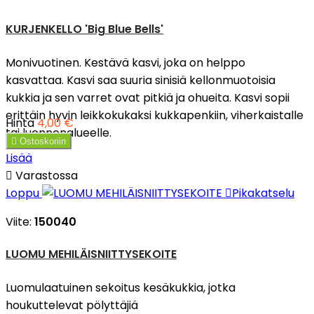
KURJENKELLO 'Big Blue Bells'
Monivuotinen. Kestävä kasvi, joka on helppo
kasvattaa. Kasvi saa suuria sinisiä kellonmuotoisia
kukkia ja sen varret ovat pitkiä ja ohueita. Kasvi sopii
erittäin hyvin leikkokukaksi kukkapenkiin, viherkaistalle
Hinta
4,00 €
tai luonnonalueelle.

Ostoskoriin
Lisää

Varastossa
Loppu

Pikakatselu
Viite:
150040
LUOMU MEHILÄISNIITTYSEKOITE
Luomulaatuinen sekoitus kesäkukkia, jotka
houkuttelevat pölyttäjiä