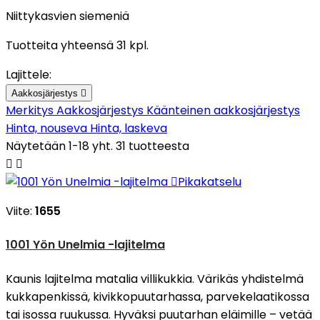
Niittykasvien siemeniä
Tuotteita yhteensä 31 kpl.
Lajittele:
Aakkosjärjestys

Merkitys
Aakkosjärjestys
Käänteinen aakkosjärjestys
Hinta, nouseva
Hinta, laskeva
Näytetään 1-18 yht. 31 tuotteesta



Pikakatselu
Viite:
1655
1001 Yön Unelmia -lajitelma
Kaunis lajitelma matalia villikukkia. Värikäs yhdistelmä
kukkapenkissä, kivikkopuutarhassa, parvekelaatikossa
tai isossa ruukussa. Hyväksi puutarhan eläimille – vetää