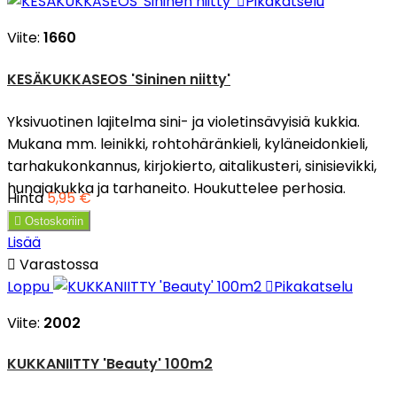

Pikakatselu
Viite:
1660
KESÄKUKKASEOS 'Sininen niitty'
Yksivuotinen lajitelma sini- ja violetinsävyisiä kukkia.
Mukana mm. leinikki, rohtohäränkieli, kyläneidonkieli,
tarhakukonkannus, kirjokierto, aitalikusteri, sinisievikki,
hunajakukka ja tarhaneito. Houkuttelee perhosia.
Hinta
5,95 €

Ostoskoriin
Lisää

Varastossa
Loppu

Pikakatselu
Viite:
2002
KUKKANIITTY 'Beauty' 100m2