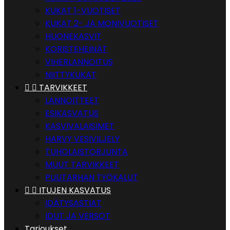
KUKAT 1-VUOTISET
KUKAT 2- JA MONIVUOTISET
HUONEKASVIT
KORISTEHEINÄT
VIHERLANNOITUS
NIITTYKUKAT


TARVIKKEET
LANNOITTEET
ESIKASVATUS
KASVIVALAISIMET
HARVY VESIVILJELY
TUHOLAISTORJUNTA
MUUT TARVIKKEET
PUUTARHAN TYÖKALUT


ITUJEN KASVATUS
IDÄTYSASTIAT
IDUT JA VERSOT
Tarjoukset