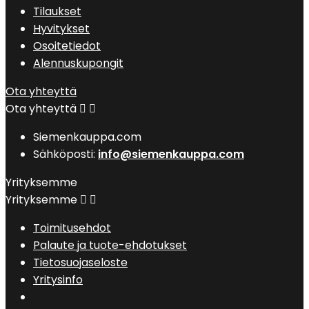
Tilaukset
Hyvitykset
Osoitetiedot
Alennuskupongit
Ota yhteyttä
Ota yhteyttä


Siemenkauppa.com
Sähköposti:
info@siemenkauppa.com
Yrityksemme
Yrityksemme


Toimitusehdot
Palaute ja tuote-ehdotukset
Tietosuojaseloste
Yritysinfo