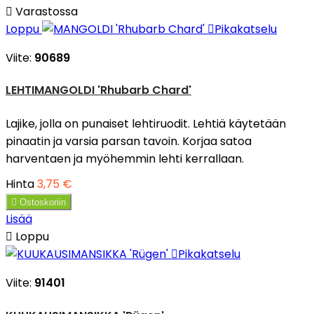

Varastossa
Loppu

Pikakatselu
Viite:
90689
LEHTIMANGOLDI 'Rhubarb Chard'
Lajike, jolla on punaiset lehtiruodit. Lehtiä käytetään
pinaatin ja varsia parsan tavoin. Korjaa satoa
harventaen ja myöhemmin lehti kerrallaan.
Hinta
3,75 €

Ostoskoriin
Lisää

Loppu

Pikakatselu
Viite:
91401