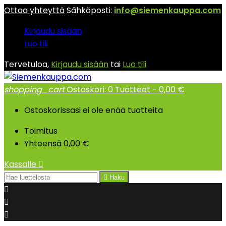
Ottaa yhteyttä
Sähköposti:
info@siemenkauppa.com
Kirjaudu sisään
Luo tili
Tervetuloa,
Kirjaudu sisään
tai
Luo tili
shopping_cart
Ostoskori:
0
Tuotteet - 0,00 €
Ostoskorissasi ei ole enää tuotteita
Toimitus
Yhteensä
0,00 €
Kassalle


Haku


