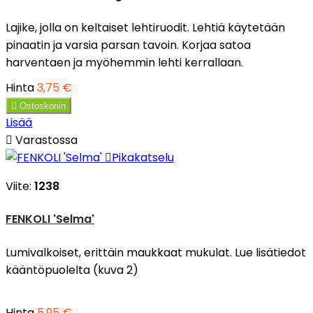
Lajike, jolla on keltaiset lehtiruodit. Lehtiä käytetään
pinaatin ja varsia parsan tavoin. Korjaa satoa
harventaen ja myöhemmin lehti kerrallaan.
Hinta
3,75 €

Ostoskoriin
Lisää

Varastossa

Pikakatselu
Viite:
1238
FENKOLI 'Selma'
Lumivalkoiset, erittäin maukkaat mukulat. Lue lisätiedot
kääntöpuolelta (kuva 2)
Hinta
5,95 €