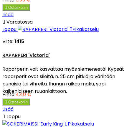

Ostoskoriin
Lisää

Varastossa
Loppu

Pikakatselu
Viite:
1415
RAPARPERI 'Victoria'
Raparperin voit kasvattaa myös siemenestä! Kypsät
raparperit ovat sileitä, n. 25 cm pitkiä ja väriltään
punaisia tai vihreitä. Ihanan raikas maku, sopii
kaikenlaiseen ruuanlaittoon.
Hinta
4,40 €

Ostoskoriin
Lisää

Loppu

Pikakatselu