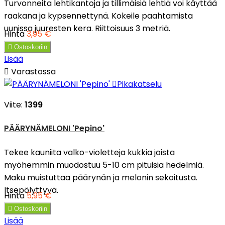
Turvonneita lehtikantoja ja tillimäisiä lehtiä voi käyttää
raakana ja kypsennettynä. Kokeile paahtamista
uunissa juuresten kera. Riittoisuus 3 metriä.
Hinta
3,95 €

Ostoskoriin
Lisää

Varastossa

Pikakatselu
Viite:
1399
PÄÄRYNÄMELONI 'Pepino'
Tekee kauniita valko-violetteja kukkia joista
myöhemmin muodostuu 5-10 cm pituisia hedelmiä.
Maku muistuttaa päärynän ja melonin sekoitusta.
Itsepölyttyvä.
Hinta
5,95 €

Ostoskoriin
Lisää