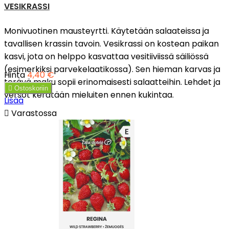
VESIKRASSI
Monivuotinen mausteyrtti. Käytetään salaateissa ja
tavallisen krassin tavoin. Vesikrassi on kostean paikan
kasvi, jota on helppo kasvattaa vesitiiviissä säiliössä
(esimerkiksi parvekelaatikossa). Sen hieman karvas ja
Hinta
4,40 €
terävä maku sopii erinomaisesti salaatteihin. Lehdet ja

Ostoskoriin
versot kerätään mieluiten ennen kukintaa.
Lisää

Varastossa