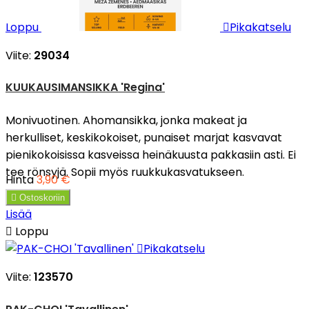
Loppu

Pikakatselu
Viite:
29034
KUUKAUSIMANSIKKA 'Regina'
Monivuotinen. Ahomansikka, jonka makeat ja
herkulliset, keskikokoiset, punaiset marjat kasvavat
pienikokoisissa kasveissa heinäkuusta pakkasiin asti. Ei
tee rönsyjä. Sopii myös ruukkukasvatukseen.
Hinta
3,90 €

Ostoskoriin
Lisää

Loppu

Pikakatselu
Viite:
123570