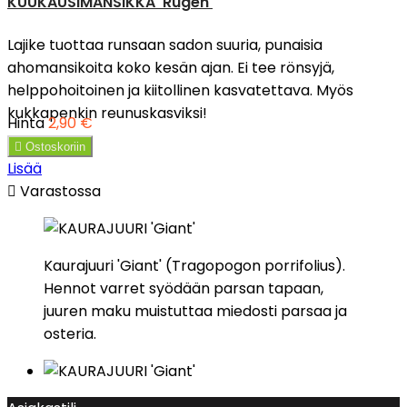
KUUKAUSIMANSIKKA 'Rügen'
Lajike tuottaa runsaan sadon suuria, punaisia
ahomansikoita koko kesän ajan. Ei tee rönsyjä,
helppohoitoinen ja kiitollinen kasvatettava. Myös
kukkapenkin reunuskasviksi!
Hinta
2,90 €

Ostoskoriin
Lisää

Varastossa
Kaurajuuri 'Giant' (Tragopogon porrifolius).
Hennot varret syödään parsan tapaan,
juuren maku muistuttaa miedosti parsaa ja
osteria.