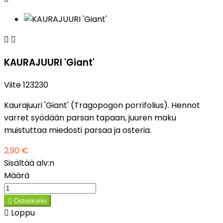


KAURAJUURI 'Giant'
Viite
123230
Kaurajuuri 'Giant' (Tragopogon porrifolius). Hennot
varret syödään parsan tapaan, juuren maku
muistuttaa miedosti parsaa ja osteria.
2,90 €
Sisältää alv:n
Määrä

Ostoskoriin

Loppu