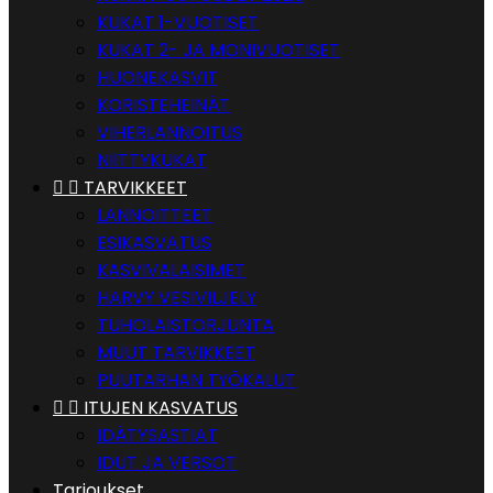
KUKAT 1-VUOTISET
KUKAT 2- JA MONIVUOTISET
HUONEKASVIT
KORISTEHEINÄT
VIHERLANNOITUS
NIITTYKUKAT


TARVIKKEET
LANNOITTEET
ESIKASVATUS
KASVIVALAISIMET
HARVY VESIVILJELY
TUHOLAISTORJUNTA
MUUT TARVIKKEET
PUUTARHAN TYÖKALUT


ITUJEN KASVATUS
IDÄTYSASTIAT
IDUT JA VERSOT
Tarjoukset