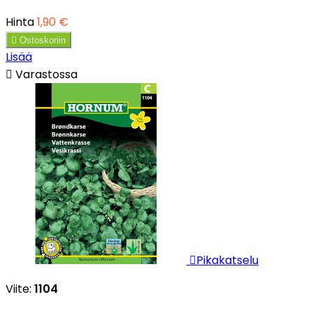
Hinta
1,90 €

Ostoskoriin
Lisää

Varastossa

Pikakatselu
Viite:
1104