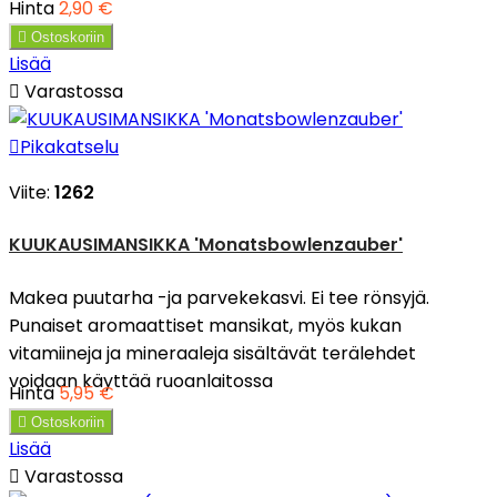
Hinta
2,90 €

Ostoskoriin
Lisää

Varastossa

Pikakatselu
Viite:
1262
KUUKAUSIMANSIKKA 'Monatsbowlenzauber'
Makea puutarha -ja parvekekasvi. Ei tee rönsyjä.
Punaiset aromaattiset mansikat, myös kukan
vitamiineja ja mineraaleja sisältävät terälehdet
voidaan käyttää ruoanlaitossa
Hinta
5,95 €

Ostoskoriin
Lisää

Varastossa