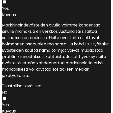
Yes
Kuvaus
Markkinointievästeiden avulla voimme kohdentaa
sinulle mainoksia eri verkkosivustoilla tai sisältöä
sosiaalisessa mediassa. Näitä evästeitä asettavat
kolmannen osapuolen mainonta- ja kohdistustyökalut.
Evästeiden kautta nämä toimijat voivat muodostaa
profiilin kiinnostuksesi kohteista. Jos et hyväksy näitä
evästeitä, et näe kohdennettua markkinointia etkä
mahdollisesti voi käyttää sosiaalisen median
jakotyökaluja.
Tilastolliset evästeet
No
Yes
Kuvaus