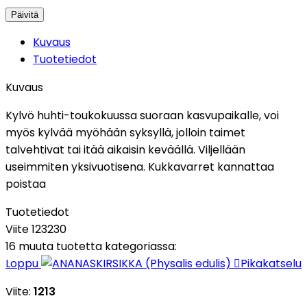
Kuvaus
Tuotetiedot
Kuvaus
Kylvö huhti-toukokuussa suoraan kasvupaikalle, voi
myös kylvää myöhään syksyllä, jolloin taimet
talvehtivat tai itää aikaisin keväällä. Viljellään
useimmiten yksivuotisena. Kukkavarret kannattaa
poistaa
Tuotetiedot
Viite
123230
16 muuta tuotetta kategoriassa:
Loppu

Pikakatselu
Viite:
1213