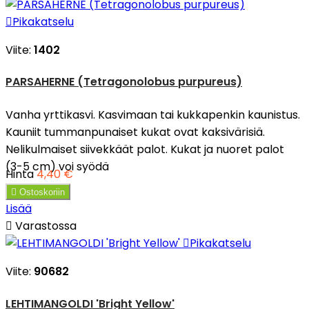

Pikakatselu
Viite:
1402
PARSAHERNE (Tetragonolobus purpureus)
Vanha yrttikasvi. Kasvimaan tai kukkapenkin kaunistus.
Kauniit tummanpunaiset kukat ovat kaksivärisiä.
Nelikulmaiset siivekkäät palot. Kukat ja nuoret palot
(3-5 cm) voi syödä
Hinta
4,40 €

Ostoskoriin
Lisää

Varastossa

Pikakatselu
Viite:
90682
LEHTIMANGOLDI 'Bright Yellow'