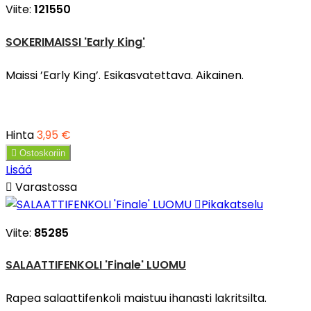
Viite:
121550
SOKERIMAISSI 'Early King'
Maissi ’Early King’. Esikasvatettava. Aikainen.
Hinta
3,95 €

Ostoskoriin
Lisää

Varastossa

Pikakatselu
Viite:
85285
SALAATTIFENKOLI 'Finale' LUOMU
Rapea salaattifenkoli maistuu ihanasti lakritsilta.