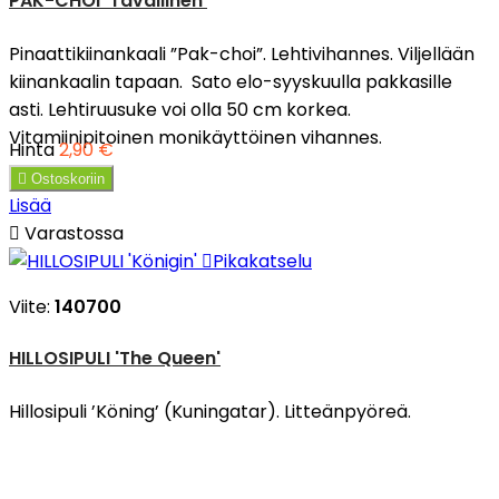
PAK-CHOI 'Tavallinen'
Pinaattikiinankaali ”Pak-choi”. Lehtivihannes. Viljellään
kiinankaalin tapaan. Sato elo-syyskuulla pakkasille
asti. Lehtiruusuke voi olla 50 cm korkea.
Vitamiinipitoinen monikäyttöinen vihannes.
Hinta
2,90 €

Ostoskoriin
Lisää

Varastossa

Pikakatselu
Viite:
140700
HILLOSIPULI 'The Queen'
Hillosipuli ’Köning’ (Kuningatar). Litteänpyöreä.