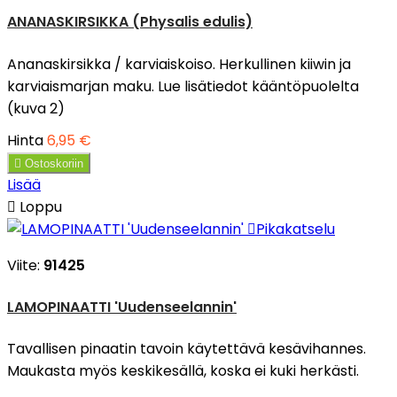
ANANASKIRSIKKA (Physalis edulis)
Ananaskirsikka / karviaiskoiso. Herkullinen kiiwin ja
karviaismarjan maku. Lue lisätiedot kääntöpuolelta
(kuva 2)
Hinta
6,95 €

Ostoskoriin
Lisää

Loppu

Pikakatselu
Viite:
91425
LAMOPINAATTI 'Uudenseelannin'
Tavallisen pinaatin tavoin käytettävä kesävihannes.
Maukasta myös keskikesällä, koska ei kuki herkästi.