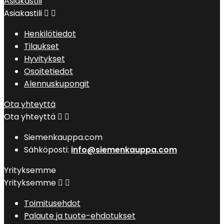
Asiakastili
Asiakastili


Henkilötiedot
Tilaukset
Hyvitykset
Osoitetiedot
Alennuskupongit
Ota yhteyttä
Ota yhteyttä


Siemenkauppa.com
Sähköposti:
info@siemenkauppa.com
Yrityksemme
Yrityksemme


Toimitusehdot
Palaute ja tuote-ehdotukset