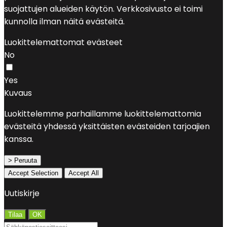
suojattujen alueiden käytön. Verkkosivusto ei toimi
kunnolla ilman näitä evästeitä.
Luokittelemattomat evästeet
No
Yes
Kuvaus
Luokittelemme parhaillamme luokittelemattomia
evästeitä yhdessä yksittäisten evästeiden tarjoajien
kanssa.
> Peruuta
Accept Selection
Accept All
Uutiskirje