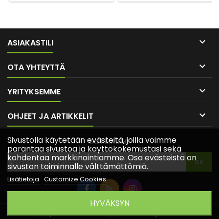
Syksyllä kasvista käytetään
lehtikaalina. Kaali maistuu
erittäin hyvältä ensimmäisen
yöpakkasen jälkeen.

ASIAKASTILI

OTA YHTEYTTÄ

YRITYKSEMME

OHJEET JA ARTIKKELIT
Sivustolla käytetään evästeitä, joilla voimme
UUTISKIRJE
parantaa sivustoa ja käyttökokemustasi sekä
kohdentaa markkinointiamme. Osa evästeistä on
sivuston toiminnalle välttämättömiä.
Lisätietoja
Customize Cookies
HYVÄKSYN
© Copyright 2026 Siemenkauppa.com. All Rights Reserved.