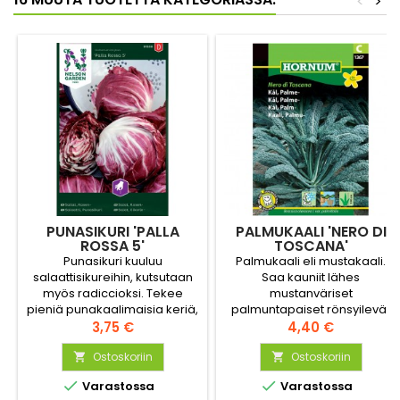
<
>
PUNASIKURI 'PALLA
PALMUKAALI 'NERO DI
ROSSA 5'
TOSCANA'
Punasikuri kuuluu
Palmukaali eli mustakaali.
salaattisikureihin, kutsutaan
Saa kauniit lähes
myös radiccioksi. Tekee
mustanväriset
pieniä punakaalimaisia keriä,
palmuntapaiset rönsyilevät
joiden sisäpuoli on
Hinta
lehdet, jotka kasvavat jopa 1
Hinta
3,75 €
4,40 €
voimakkaan punainen ja
metrin korkuisiksi.
valkoruotinen.
Ostoskoriin
Koristeellinen kasvi myös
Ostoskoriin


kukkapenkkiin. Keväällä


Varastossa
Varastossa
lehdet käytetään salaateissa.