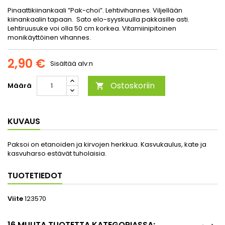
Pinaattikiinankaali ”Pak-choi”. Lehtivihannes. Viljellään
kiinankaalin tapaan. Sato elo-syyskuulla pakkasille asti.
Lehtiruusuke voi olla 50 cm korkea. Vitamiinipitoinen
monikäyttöinen vihannes.
2,90 €
Sisältää alv:n
Ostoskoriin
Määrä

KUVAUS
Paksoi on etanoiden ja kirvojen herkkua. Kasvukaulus, kate ja
kasvuharso estävät tuholaisia.
TUOTETIEDOT
Viite
123570
16 MUUTA TUOTETTA KATEGORIASSA: