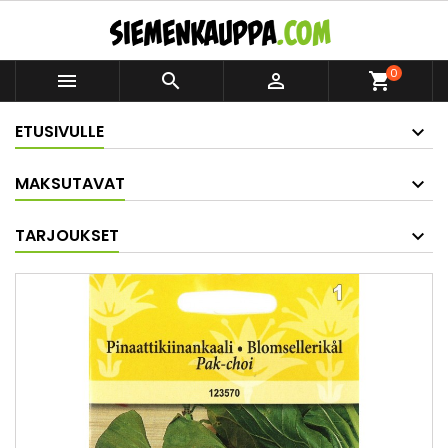
0



shopping_cart
ETUSIVULLE
MAKSUTAVAT
TARJOUKSET