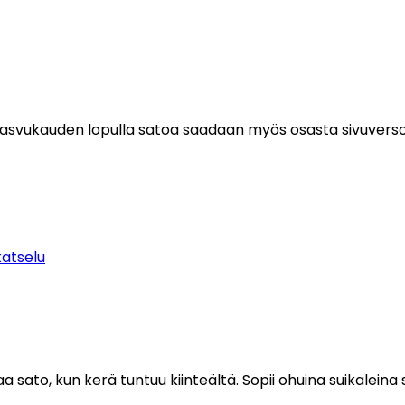
ä. Kasvukauden lopulla satoa saadaan myös osasta sivuverso
katselu
a sato, kun kerä tuntuu kiinteältä. Sopii ohuina suikaleina