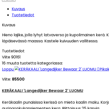
Kuvaus
Tuotetiedot
Kuvaus
Hieno lajike, jolla lyhyt latvaverso ja kupolimainen ker
läpäisevässä maassa. Kastele kuivuuden vallitessa.
Tuotetiedot
Viite
90161
16 muuta tuotetta kategoriassa:
Loppu

Pika
Viite:
85500
KERÄKAALI 'Langedijker Bewaar 2' LUOMU
Keräkaalin punaisissa kerissä on mieto kaalin maku. Korja
auringonkukansiementen kera. Riittoisuus 25 kasvia.