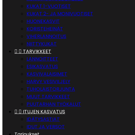
KUKAT 1-VUOTISET
KUKAT 2- JA MONIVUOTISET
HUONEKASVIT
KORISTEHEINÄT
VIHERLANNOITUS
NIITTYKUKAT


TARVIKKEET
LANNOITTEET
ESIKASVATUS
KASVIVALAISIMET
HARVY VESIVILJELY
TUHOLAISTORJUNTA
MUUT TARVIKKEET
PUUTARHAN TYÖKALUT


ITUJEN KASVATUS
IDÄTYSASTIAT
IDUT JA VERSOT
Tarjoukset