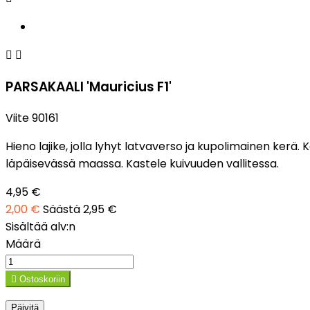


PARSAKAALI 'Mauricius F1'
Viite
90161
Hieno lajike, jolla lyhyt latvaverso ja kupolimainen ker
läpäisevässä maassa. Kastele kuivuuden vallitessa.
4,95 €
2,00 €
Säästä 2,95 €
Sisältää alv:n
Määrä

Ostoskoriin