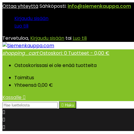
Ottaa yhteyttä
Sähköposti:
info@siemenkauppa.com
Kirjaudu sisään
Luo tili
Tervetuloa,
Kirjaudu sisään
tai
Luo tili
shopping_cart
Ostoskori:
0
Tuotteet - 0,00 €
Ostoskorissasi ei ole enää tuotteita
Toimitus
Yhteensä
0,00 €
Kassalle


Haku


