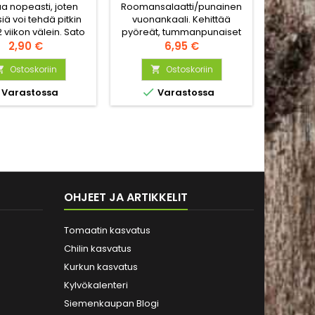
a nopeasti, joten
Roomansalaatti/punainen
Monenv
iä voi tehdä pitkin
vuonankaali. Kehittää
lajikke
 viikon välein. Sato
pyöreät, tummanpunaiset
salaattei
tä noin 40 päivää.
Hinta
ja kiinteät lehdet lyhyiden
Hinta
mm. v
2,90 €
6,95 €
as keväänvihreä
varsien päähän. Erittäin
(“komats
lehtisalaatti.
Ostoskoriin
vastustuskykyinen härmälle.
Ostoskoriin
(miz


Voi kasvaa pitkään


Varastossa
Varastossa
kukkimatta.
OHJEET JA ARTIKKELIT
Tomaatin kasvatus
Chilin kasvatus
Kurkun kasvatus
Kylvökalenteri
Siemenkaupan Blogi