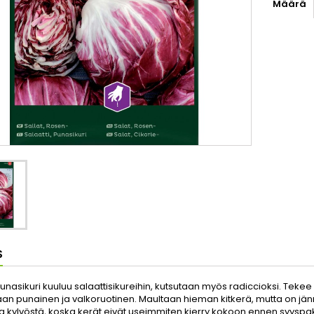
Määrä
S
unasikuri kuuluu salaattisikureihin, kutsutaan myös radiccioksi. Tekee
n punainen ja valkoruotinen. Maultaan hieman kitkerä, mutta on jänni
ua kylvöstä, koska kerät eivät useimmiten kierry kokoon ennen syyspa