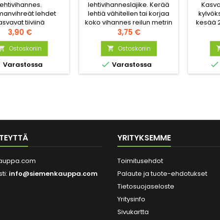
lehtivihannes.
lehtivihanneslajike. Kerää
Kasva
anvihreät lehdet
lehtiä vähitellen tai korjaa
kylvöks
asvavat tiiviinä
koko vihannes reilun metrin
kesää 2
keena. Korjaa satoa
Hinta
korkuisena. Sekä varren
Hinta
kylvös
3,90 €
3,75 €
kerrallaan, tai koko
että lehdet voi käyttää
Mauk
vi. 200 siementä.
Ostoskoriin
ruoanlaitossa pinaatin
Ostoskoriin


tavoin. Sopii myös gratiiniin,



Varastossa
Varastossa
ja lehdet maustavat
pataruoan.
TEYTTÄ
YRITYKSEMME
auppa.com
Toimitusehdot
ti:
info@siemenkauppa.com
Palaute ja tuote-ehdotukset
Tietosuojaseloste
Yritysinfo
Sivukartta