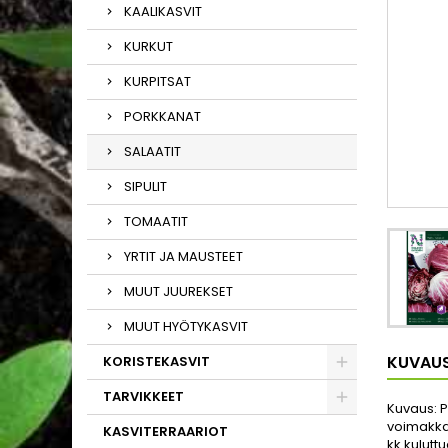
KAALIKASVIT
KURKUT
KURPITSAT
PORKKANAT
SALAATIT
SIPULIT
TOMAATIT
YRTIT JA MAUSTEET
MUUT JUUREKSET
MUUT HYÖTYKASVIT
KUVAU
KORISTEKASVIT
TARVIKKEET
Kuvaus:
P
voimakkaa
KASVITERRAARIOT
kk kulutt