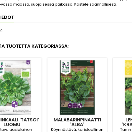
evässä maassa, suojaisessa paikassa. Kastele säännöllisesti.
IEDOT
39
TA TUOTETTA KATEGORIASSA:
INKAALI 'TATSOI'
MALABARINPINAATTI
LE
LUOMU
'ALBA'
'KR
tuva aasialainen
Köynnöstävä, koristeellinen
Tamme