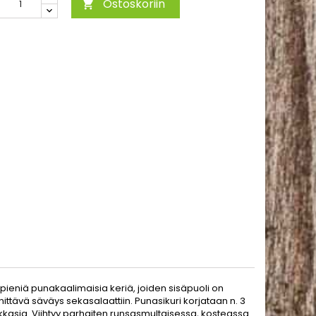
Ostoskoriin

 pieniä punakaalimaisia keriä, joiden sisäpuoli on
ttävä säväys sekasalaattiin. Punasikuri korjataan n. 3
kkasia. Viihtyy parhaiten runsasmultaisessa, kosteassa