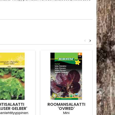
<
>
HTISALAATTI
ROOMANSALAATTI
M
AUSER GELBER'
'OVIRED'
SALA
nlehtityyppinen.
Mini
Maustein