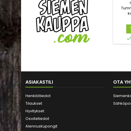
Tumm
k
ruusuk
lehti 
kas
ASIAKASTILI
OTA YH
Henkilötiedot
Siemenk
Tilaukset
Sähköpos
Hyvitykset
Osoitetiedot
Alennuskupongit