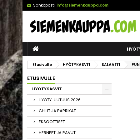
Sähköposti:
info@siemenkauppa.com
HYÖT
Etusivulle
HYÖTYKASVIT
SALAATIT
PUNA
ETUSIVULLE
HYÖTYKASVIT
HYÖTY-UUTUUS 2026
CHILIT JA PAPRIKAT
EKSOOTTISET
HERNEET JA PAVUT