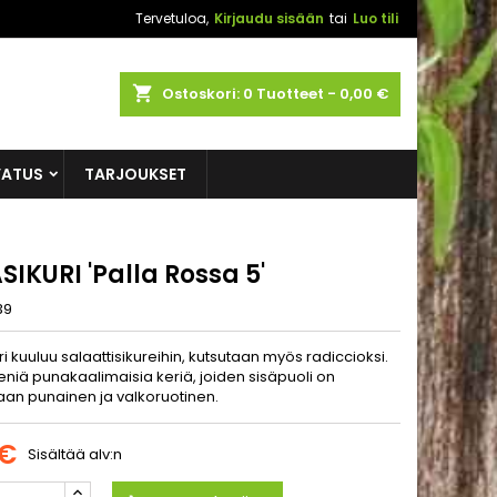
Tervetuloa,
Kirjaudu sisään
tai
Luo tili
shopping_cart
Ostoskori:
0
Tuotteet - 0,00 €
VATUS
TARJOUKSET
IKURI 'Palla Rossa 5'
39
i kuuluu salaattisikureihin, kutsutaan myös radiccioksi.
eniä punakaalimaisia keriä, joiden sisäpuoli on
an punainen ja valkoruotinen.
 €
Sisältää alv:n