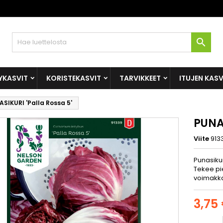

YKASVIT
KORISTEKASVIT
TARVIKKEET
ITUJEN KAS
SIKURI 'Palla Rossa 5'
PUNAS
Viite
913
Punasikur
Tekee pi
voimakka
3,75