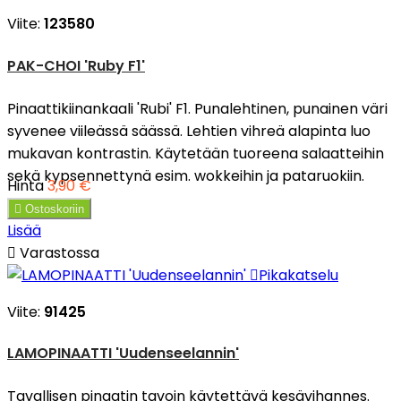
Viite:
123580
PAK-CHOI 'Ruby F1'
Pinaattikiinankaali 'Rubi' F1. Punalehtinen, punainen väri
syvenee viileässä säässä. Lehtien vihreä alapinta luo
mukavan kontrastin. Käytetään tuoreena salaatteihin
sekä kypsennettynä esim. wokkeihin ja pataruokiin.
Hinta
3,90 €

Ostoskoriin
Lisää

Varastossa

Pikakatselu
Viite:
91425
LAMOPINAATTI 'Uudenseelannin'
Tavallisen pinaatin tavoin käytettävä kesävihannes.