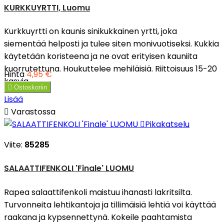
KURKKUYRTTI, Luomu
Kurkkuyrtti on kaunis sinikukkainen yrtti, joka
siementää helposti ja tulee siten monivuotiseksi. Kukkia
käytetään koristeena ja ne ovat erityisen kauniita
kuorrutettuna. Houkuttelee mehiläisiä. Riittoisuus 15-20
Hinta
4,95 €
kasvia.

Ostoskoriin
Lisää

Varastossa

Pikakatselu
Viite:
85285
SALAATTIFENKOLI 'Finale' LUOMU
Rapea salaattifenkoli maistuu ihanasti lakritsilta.
Turvonneita lehtikantoja ja tillimäisiä lehtiä voi käyttää
raakana ja kypsennettynä. Kokeile paahtamista