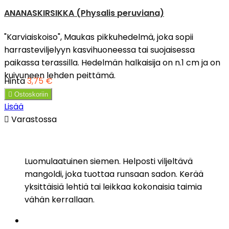
ANANASKIRSIKKA (Physalis peruviana)
"Karviaiskoiso", Maukas pikkuhedelmä, joka sopii
harrasteviljelyyn kasvihuoneessa tai suojaisessa
paikassa terassilla. Hedelmän halkaisija on n.1 cm ja on
kuivuneen lehden peittämä.
Hinta
3,75 €

Ostoskoriin
Lisää

Varastossa
Luomulaatuinen siemen. Helposti viljeltävä
mangoldi, joka tuottaa runsaan sadon. Kerää
yksittäisiä lehtiä tai leikkaa kokonaisia taimia
vähän kerrallaan.