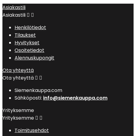
Asiakastili
Asiakastili


Henkilötiedot
Tilaukset
Hyvitykset
Osoitetiedot
Alennuskupongit
Ota yhteyttä
Ota yhteyttä


Siemenkauppa.com
Sähköposti:
info@siemenkauppa.com
Yrityksemme
Yrityksemme


Toimitusehdot