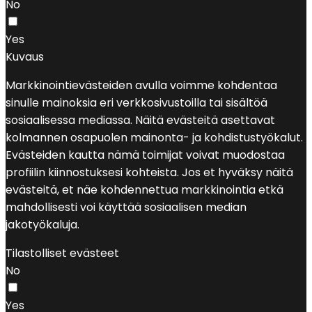
No
Yes
Kuvaus
Markkinointievästeiden avulla voimme kohdentaa
sinulle mainoksia eri verkkosivustoilla tai sisältöä
sosiaalisessa mediassa. Näitä evästeitä asettavat
kolmannen osapuolen mainonta- ja kohdistustyökalut.
Evästeiden kautta nämä toimijat voivat muodostaa
profiilin kiinnostuksesi kohteista. Jos et hyväksy näitä
evästeitä, et näe kohdennettua markkinointia etkä
mahdollisesti voi käyttää sosiaalisen median
jakotyökaluja.
Tilastolliset evästeet
No
Yes