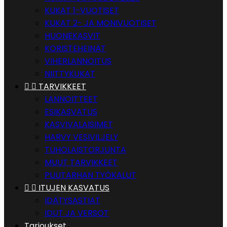
KUKAT 1-VUOTISET
KUKAT 2- JA MONIVUOTISET
HUONEKASVIT
KORISTEHEINÄT
VIHERLANNOITUS
NIITTYKUKAT


TARVIKKEET
LANNOITTEET
ESIKASVATUS
KASVIVALAISIMET
HARVY VESIVILJELY
TUHOLAISTORJUNTA
MUUT TARVIKKEET
PUUTARHAN TYÖKALUT


ITUJEN KASVATUS
IDÄTYSASTIAT
IDUT JA VERSOT
Tarjoukset