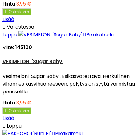
Hinta
3,95 €

Ostoskoriin
Lisää

Varastossa
Loppu

Pikakatselu
Viite:
145100
VESIMELONI 'Sugar Baby'
Vesimeloni ’Sugar Baby’. Esikasvatettava. Herkullinen
vihannes kasvihuoneeseen, pölytys on syytä varmistaa
pensselillä.
Hinta
3,95 €

Ostoskoriin
Lisää

Loppu

Pikakatselu