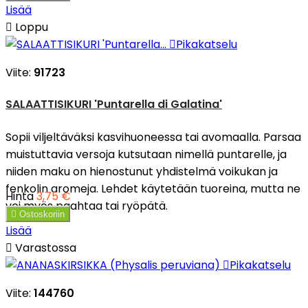
Lisää

Loppu

Pikakatselu
Viite:
91723
SALAATTISIKURI 'Puntarella di Galatina'
Sopii viljeltäväksi kasvihuoneessa tai avomaalla. Parsaa
muistuttavia versoja kutsutaan nimellä puntarelle, ja
niiden maku on hienostunut yhdistelmä voikukan ja
fenkolin aromeja. Lehdet käytetään tuoreina, mutta ne
Hinta
3,75 €
voi myös paahtaa tai ryöpätä.

Ostoskoriin
Lisää

Varastossa

Pikakatselu
Viite:
144760