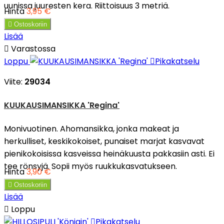
uunissa juuresten kera. Riittoisuus 3 metriä.
Hinta
3,95 €

Ostoskoriin
Lisää

Varastossa
Loppu

Pikakatselu
Viite:
29034
KUUKAUSIMANSIKKA 'Regina'
Monivuotinen. Ahomansikka, jonka makeat ja
herkulliset, keskikokoiset, punaiset marjat kasvavat
pienikokoisissa kasveissa heinäkuusta pakkasiin asti. Ei
tee rönsyjä. Sopii myös ruukkukasvatukseen.
Hinta
3,90 €

Ostoskoriin
Lisää

Loppu

Pikakatselu