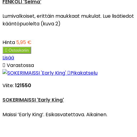
FENKOLI 'Selma'
Lumivalkoiset, erittäin maukkaat mukulat. Lue lisätiedot
kääntöpuolelta (kuva 2)
Hinta
5,95 €

Ostoskoriin
Lisää

Varastossa

Pikakatselu
Viite:
121550
SOKERIMAISSI 'Early King'
Maissi ’Early King’. Esikasvatettava. Aikainen.