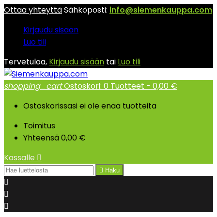
Ottaa yhteyttä
Sähköposti:
info@siemenkauppa.com
Kirjaudu sisään
Luo tili
Tervetuloa,
Kirjaudu sisään
tai
Luo tili
shopping_cart
Ostoskori:
0
Tuotteet - 0,00 €
Ostoskorissasi ei ole enää tuotteita
Toimitus
Yhteensä
0,00 €
Kassalle


Haku


