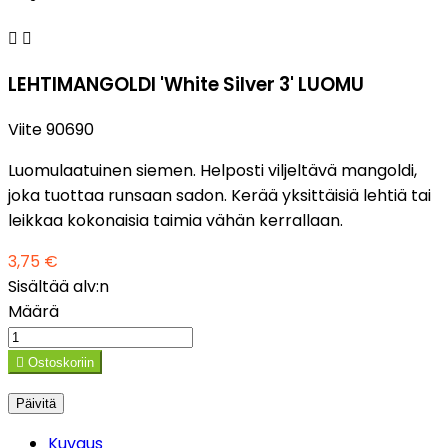


LEHTIMANGOLDI 'White Silver 3' LUOMU
Viite
90690
Luomulaatuinen siemen. Helposti viljeltävä mangoldi,
joka tuottaa runsaan sadon. Kerää yksittäisiä lehtiä tai
leikkaa kokonaisia taimia vähän kerrallaan.
3,75 €
Sisältää alv:n
Määrä

Ostoskoriin
Kuvaus