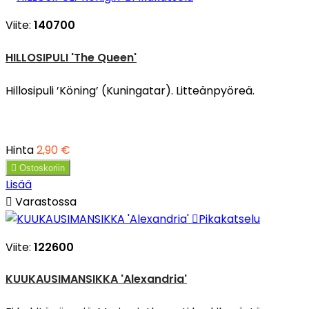
Viite:
140700
HILLOSIPULI 'The Queen'
Hillosipuli ’Köning’ (Kuningatar). Litteänpyöreä.
Hinta
2,90 €

Ostoskoriin
Lisää

Varastossa

Pikakatselu
Viite:
122600
KUUKAUSIMANSIKKA 'Alexandria'