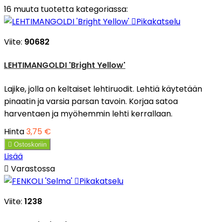
16 muuta tuotetta kategoriassa:

Pikakatselu
Viite:
90682
LEHTIMANGOLDI 'Bright Yellow'
Lajike, jolla on keltaiset lehtiruodit. Lehtiä käytetään
pinaatin ja varsia parsan tavoin. Korjaa satoa
harventaen ja myöhemmin lehti kerrallaan.
Hinta
3,75 €

Ostoskoriin
Lisää

Varastossa

Pikakatselu
Viite:
1238