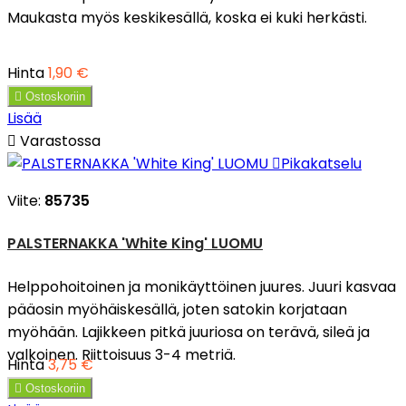
Maukasta myös keskikesällä, koska ei kuki herkästi.
Hinta
1,90 €

Ostoskoriin
Lisää

Varastossa

Pikakatselu
Viite:
85735
PALSTERNAKKA 'White King' LUOMU
Helppohoitoinen ja monikäyttöinen juures. Juuri kasvaa
pääosin myöhäiskesällä, joten satokin korjataan
myöhään. Lajikkeen pitkä juuriosa on terävä, sileä ja
valkoinen. Riittoisuus 3-4 metriä.
Hinta
3,75 €

Ostoskoriin