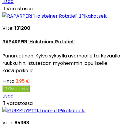
Lisää

Varastossa

Pikakatselu
Viite:
131200
RAPARPERI 'Holsteiner Rotstiel'
Punaruotinen. Kylvö syksyllä avomaalle tai keväällä
ruukkuihin. Istutetaan myöhemmin lopulliselle
kasvupaikalle.
Hinta
3,95 €

Ostoskoriin
Lisää

Varastossa

Pikakatselu
Viite:
85363