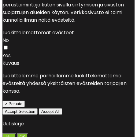
perustoimintoja kuten sivulla siirtymisen ja sivuston
suojattujen alueiden käytön. Verkkosivusto ei toimi
kunnolla ilman näitä evästeitä.
Luokittelemattomat evästeet
No
Yes
Kuvaus
Luokittelemme parhaillamme luokittelemattomia
evästeitä yhdessä yksittäisten evästeiden tarjoajien
kanssa.
> Peruuta
Accept Selection
Accept All
Uutiskirje