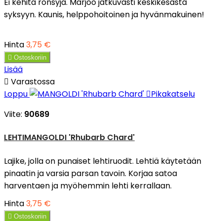
Ei kehitä rönsyjä. Marjoo jatkuvasti keskikesästä
syksyyn. Kaunis, helppohoitoinen ja hyvänmakuinen!
Hinta
3,75 €

Ostoskoriin
Lisää

Varastossa
Loppu

Pikakatselu
Viite:
90689
LEHTIMANGOLDI 'Rhubarb Chard'
Lajike, jolla on punaiset lehtiruodit. Lehtiä käytetään
pinaatin ja varsia parsan tavoin. Korjaa satoa
harventaen ja myöhemmin lehti kerrallaan.
Hinta
3,75 €

Ostoskoriin