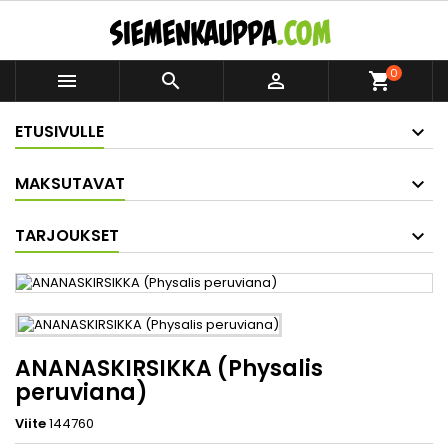
0



shopping_cart
ETUSIVULLE
MAKSUTAVAT
TARJOUKSET
ANANASKIRSIKKA (Physalis
peruviana)
Viite
144760