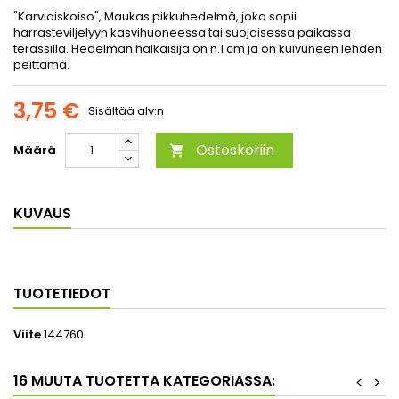
"Karviaiskoiso", Maukas pikkuhedelmä, joka sopii
harrasteviljelyyn kasvihuoneessa tai suojaisessa paikassa
terassilla. Hedelmän halkaisija on n.1 cm ja on kuivuneen lehden
peittämä.
3,75 €
Sisältää alv:n
Ostoskoriin
Määrä

KUVAUS
TUOTETIEDOT
Viite
144760
16 MUUTA TUOTETTA KATEGORIASSA:
<
>