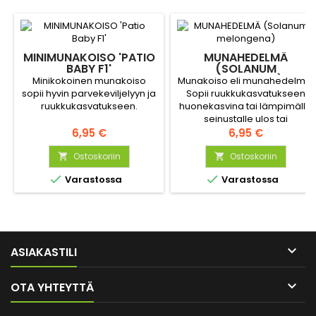
MINIMUNAKOISO 'PATIO
MUNAHEDELMÄ
BABY F1'
(SOLANUM
MELONGENA)
Minikokoinen munakoiso
Munakoiso eli munahedelmä.
sopii hyvin parvekeviljelyyn ja
Sopii ruukkukasvatukseen
ruukkukasvatukseen.
huonekasvina tai lämpimälle
seinustalle ulos tai
Hinta
kasvihuoneeseen.
Hinta
6,95 €
6,95 €
Ostoskoriin
Ostoskoriin




Varastossa
Varastossa

ASIAKASTILI

OTA YHTEYTTÄ