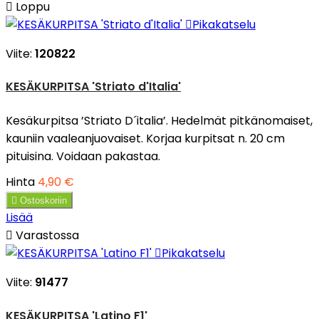

Loppu

Pikakatselu
Viite:
120822
KESÄKURPITSA 'Striato d'Italia'
Kesäkurpitsa ’Striato D´italia’. Hedelmät pitkänomaiset,
kauniin vaaleanjuovaiset. Korjaa kurpitsat n. 20 cm
pituisina. Voidaan pakastaa.
Hinta
4,90 €

Ostoskoriin
Lisää

Varastossa

Pikakatselu
Viite:
91477
KESÄKURPITSA 'Latino F1'