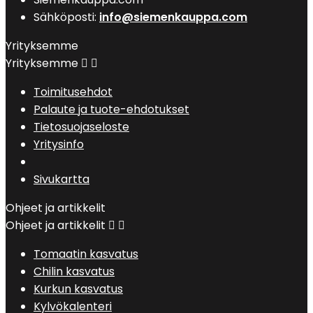
Sähköposti:
info@siemenkauppa.com
Yrityksemme
Yrityksemme


Toimitusehdot
Palaute ja tuote-ehdotukset
Tietosuojaseloste
Yritysinfo
Sivukartta
Ohjeet ja artikkelit
Ohjeet ja artikkelit


Tomaatin kasvatus
Chilin kasvatus
Kurkun kasvatus
Kylvökalenteri