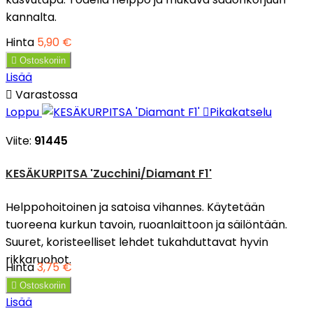
kannalta.
Hinta
5,90 €

Ostoskoriin
Lisää

Varastossa
Loppu

Pikakatselu
Viite:
91445
KESÄKURPITSA 'Zucchini/Diamant F1'
Helppohoitoinen ja satoisa vihannes. Käytetään
tuoreena kurkun tavoin, ruoanlaittoon ja säilöntään.
Suuret, koristeelliset lehdet tukahduttavat hyvin
rikkaruohot.
Hinta
3,75 €

Ostoskoriin
Lisää