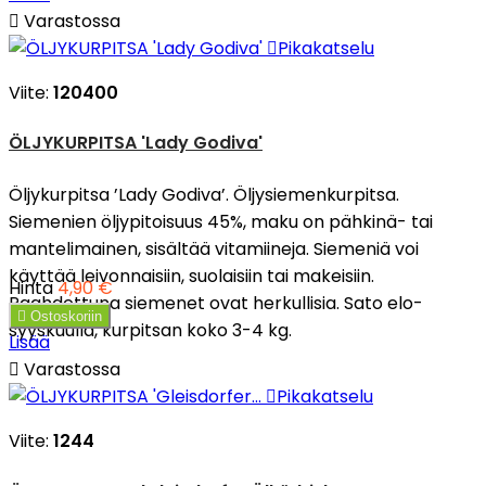

Varastossa

Pikakatselu
Viite:
120400
ÖLJYKURPITSA 'Lady Godiva'
Öljykurpitsa ’Lady Godiva’. Öljysiemenkurpitsa.
Siemenien öljypitoisuus 45%, maku on pähkinä- tai
mantelimainen, sisältää vitamiineja. Siemeniä voi
käyttää leivonnaisiin, suolaisiin tai makeisiin.
Hinta
4,90 €
Paahdettuna siemenet ovat herkullisia. Sato elo-

Ostoskoriin
syyskuulla, kurpitsan koko 3-4 kg.
Lisää

Varastossa

Pikakatselu
Viite:
1244