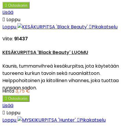

Ostoskoriin
Lisää

Loppu
Loppu

Pikakatselu
Viite:
91437
KESÄKURPITSA 'Black Beauty' LUOMU
Kaunis, tummanvihreä kesäkurpitsa, jota käytetään
tuoreena kurkun tavoin sekä ruoanlaittoon.
Helppohoitoinen ja kiitollinen vihannes, joka tuottaa
runsaan sadon.
Hinta
3,75 €

Ostoskoriin
Lisää

Loppu
Loppu

Pikakatselu