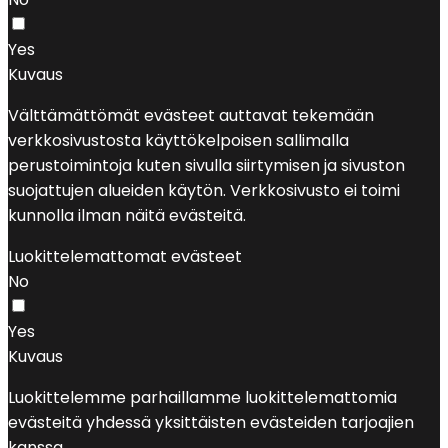
Yes
Kuvaus
Välttämättömät evästeet auttavat tekemään
verkkosivustosta käyttökelpoisen sallimalla
perustoimintoja kuten sivulla siirtymisen ja sivuston
suojattujen alueiden käytön. Verkkosivusto ei toimi
kunnolla ilman näitä evästeitä.
Luokittelemattomat evästeet
No
Yes
Kuvaus
Luokittelemme parhaillamme luokittelemattomia
evästeitä yhdessä yksittäisten evästeiden tarjoajien
kanssa.