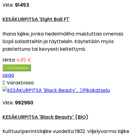
Viite:
91453
KESÄKURPITSA 'Eight Ball F1'
Ihana lajike, jonka hedelmäliha muistuttaa omenaa.
Sopii salaatteihin ja täytteisiin. Käytetään myös
paistettuna tai kevyesti keitettynä.
Hinta
4,95 €

Ostoskoriin
Lisää

Varastossa

Pikakatselu
Viite:
992960
KESÄKURPITSA 'Black Beauty' (BIO)
Kulttuuriperintölajike vuodelta 1902. Viljelyvarma lajike