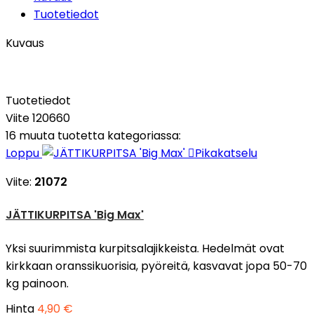
Tuotetiedot
Kuvaus
Tuotetiedot
Viite
120660
16 muuta tuotetta kategoriassa:
Loppu

Pikakatselu
Viite:
21072
JÄTTIKURPITSA 'Big Max'
Yksi suurimmista kurpitsalajikkeista. Hedelmät ovat
kirkkaan oranssikuorisia, pyöreitä, kasvavat jopa 50-70
kg painoon.
Hinta
4,90 €