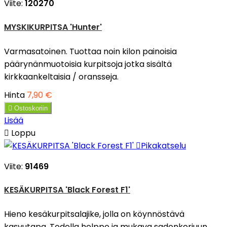
Viite:
120270
MYSKIKURPITSA 'Hunter'
Varmasatoinen. Tuottaa noin kilon painoisia
päärynänmuotoisia kurpitsoja jotka sisältä
kirkkaankeltaisia / oransseja.
Hinta
7,90 €

Ostoskoriin
Lisää

Loppu

Pikakatselu
Viite:
91469
KESÄKURPITSA 'Black Forest F1'
Hieno kesäkurpitsalajike, jolla on köynnöstävä
kasvutapa. Todella helppo ja mukava sadonkorjuun