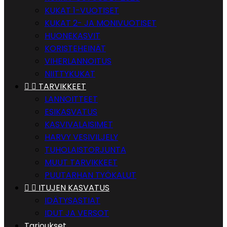
KUKAT 1-VUOTISET
KUKAT 2- JA MONIVUOTISET
HUONEKASVIT
KORISTEHEINÄT
VIHERLANNOITUS
NIITTYKUKAT


TARVIKKEET
LANNOITTEET
ESIKASVATUS
KASVIVALAISIMET
HARVY VESIVILJELY
TUHOLAISTORJUNTA
MUUT TARVIKKEET
PUUTARHAN TYÖKALUT


ITUJEN KASVATUS
IDÄTYSASTIAT
IDUT JA VERSOT
Tarjoukset