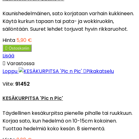
Kaunishedelmäinen, sato korjataan varhain kukkineen.
Käytä kurkun tapaan tai pata- ja wokkiruokiin,
säilöntään. Suuret lehdet torjuvat hyvin rikkaruohot.
Hinta
5,90 €

Ostoskoriin
Lisää

Varastossa
Loppu

Pikakatselu
Viite:
91452
KESÄKURPITSA 'Pic n Pic'
Täydellinen kesäkurpitsa pienelle pihalle tai ruukkuun.
Korjaa sato, kun hedelmä on 10-15cm kokoinen.
Tuottaa hedelmiä koko kesän. 8 siementä.