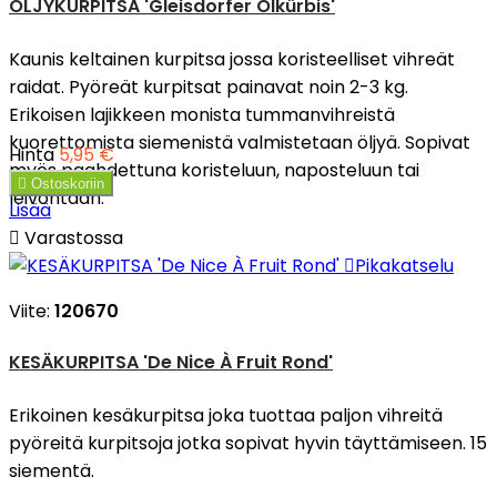
ÖLJYKURPITSA 'Gleisdorfer Ölkürbis'
Kaunis keltainen kurpitsa jossa koristeelliset vihreät
raidat. Pyöreät kurpitsat painavat noin 2-3 kg.
Erikoisen lajikkeen monista tummanvihreistä
kuorettomista siemenistä valmistetaan öljyä. Sopivat
Hinta
5,95 €
myös paahdettuna koristeluun, naposteluun tai

Ostoskoriin
leivontaan.
Lisää

Varastossa

Pikakatselu
Viite:
120670
KESÄKURPITSA 'De Nice À Fruit Rond'
Erikoinen kesäkurpitsa joka tuottaa paljon vihreitä
pyöreitä kurpitsoja jotka sopivat hyvin täyttämiseen. 15
siementä.