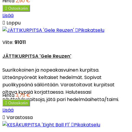
Hinta
2,90 €

Ostoskoriin
Lisää

Loppu

Pikakatselu
Viite:
91011
JÄTTIKURPITSA 'Gele Reuzen'
Suurikokoinen ja nopeakasvuinen kurpitsa.
Litteänpyöreät keltaiset hedelmät. Sopivat
puolikypsänä säilöntään. Varastoitavat kurpitsat
oltava kypsiä korjattaessa. Halutessasi
Hinta
3,75 €
näyttelykurpitsoja, jätä pari hedelmäaihetta/taimi.

Ostoskoriin
Lisää

Varastossa

Pikakatselu