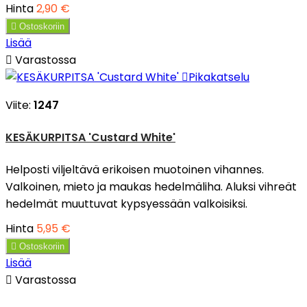
Hinta
2,90 €

Ostoskoriin
Lisää

Varastossa

Pikakatselu
Viite:
1247
KESÄKURPITSA 'Custard White'
Helposti viljeltävä erikoisen muotoinen vihannes.
Valkoinen, mieto ja maukas hedelmäliha. Aluksi vihreät
hedelmät muuttuvat kypsyessään valkoisiksi.
Hinta
5,95 €

Ostoskoriin
Lisää

Varastossa