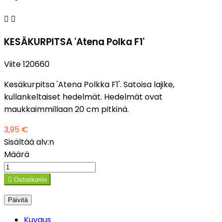


KESÄKURPITSA 'Atena Polka F1'
Viite
120660
Kesäkurpitsa 'Atena Polkka F1'. Satoisa lajike,
kullankeltaiset hedelmät. Hedelmät ovat
maukkaimmillaan 20 cm pitkinä.
3,95 €
Sisältää alv:n
Määrä

Ostoskoriin
Kuvaus