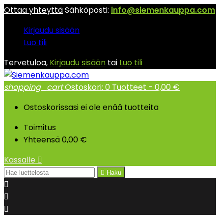
Ottaa yhteyttä
Sähköposti:
info@siemenkauppa.com
Kirjaudu sisään
Luo tili
Tervetuloa,
Kirjaudu sisään
tai
Luo tili
shopping_cart
Ostoskori:
0
Tuotteet - 0,00 €
Ostoskorissasi ei ole enää tuotteita
Toimitus
Yhteensä
0,00 €
Kassalle


Haku


