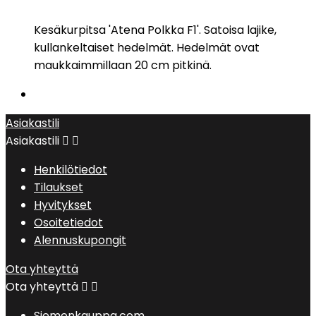
Kesäkurpitsa 'Atena Polkka F1'. Satoisa lajike,
kullankeltaiset hedelmät. Hedelmät ovat
maukkaimmillaan 20 cm pitkinä.
Asiakastili
Asiakastili


Henkilötiedot
Tilaukset
Hyvitykset
Osoitetiedot
Alennuskupongit
Ota yhteyttä
Ota yhteyttä


Siemenkauppa.com