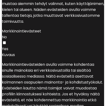
muistaa aiemmin tehdyt valinnat, kuten käyttäjänimen,
kielen tai alueen. Näiden evästeiden avulla voimme
tallentaa tietoja, jotka muuttavat verkkosivustomme
toimivuutta.
Markkinointievästeet
No
Yes
Kuvaus
Markkinointievästeiden avulla voimme kohdentaa
sinulle mainoksia eri verkkosivustoilla tai sisältöä
sosiaalisessa mediassa. Näitä evästeitä asettavat
kolmannen osapuolen mainonta- ja kohdistustyökalut.
Evästeiden kautta nämä toimijat voivat muodostaa
profiilin kiinnostuksesi kohteista. Jos et hyväksy näitä
evästeitä, et näe kohdennettua markkinointia etkä
mahdollisesti voi käyttää sosiaalisen median