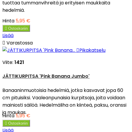
tuottaa tummanvihreitä ja erityisen maukkaita
hedelmiä.
Hinta
5,95 €

Ostoskoriin
Lisää

Varastossa

Pikakatselu
Viite:
1421
JÄTTIKURPITSA 'Pink Banana Jumbo'
Banaaninmuotoisia hedelmiä, jotka kasvavat jopa 60
cm pituisiksi. Vaaleanpunaisia kurpitsoja, joita voidaan
mainiosti säilöä. Hedelmäliha on kiinteä, paksu, oranssi
ja maukas.
Hinta
5,95 €

Ostoskoriin
Lisää