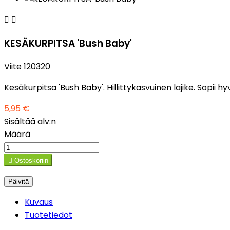


KESÄKURPITSA 'Bush Baby'
Viite
120320
Kesäkurpitsa 'Bush Baby'. Hillittykasvuinen lajike. Sopii 
5,95 €
Sisältää alv:n
Määrä

Ostoskoriin
Kuvaus
Tuotetiedot