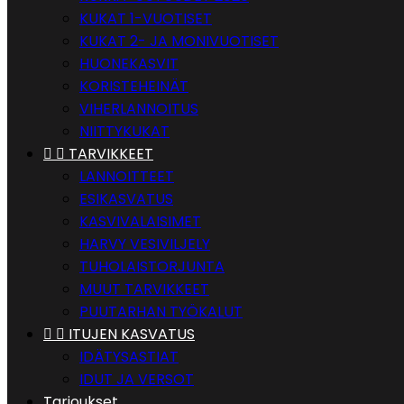
KUKAT 1-VUOTISET
KUKAT 2- JA MONIVUOTISET
HUONEKASVIT
KORISTEHEINÄT
VIHERLANNOITUS
NIITTYKUKAT


TARVIKKEET
LANNOITTEET
ESIKASVATUS
KASVIVALAISIMET
HARVY VESIVILJELY
TUHOLAISTORJUNTA
MUUT TARVIKKEET
PUUTARHAN TYÖKALUT


ITUJEN KASVATUS
IDÄTYSASTIAT
IDUT JA VERSOT
Tarjoukset