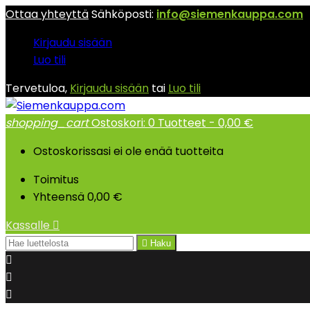
Ottaa yhteyttä
Sähköposti:
info@siemenkauppa.com
Kirjaudu sisään
Luo tili
Tervetuloa,
Kirjaudu sisään
tai
Luo tili
shopping_cart
Ostoskori:
0
Tuotteet - 0,00 €
Ostoskorissasi ei ole enää tuotteita
Toimitus
Yhteensä
0,00 €
Kassalle


Haku


