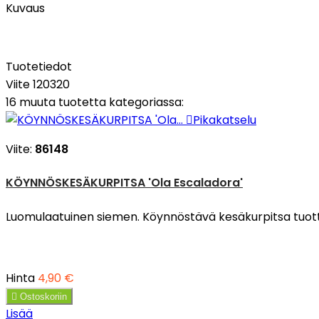
Kuvaus
Tuotetiedot
Viite
120320
16 muuta tuotetta kategoriassa:

Pikakatselu
Viite:
86148
KÖYNNÖSKESÄKURPITSA 'Ola Escaladora'
Luomulaatuinen siemen. Köynnöstävä kesäkurpitsa tuotta
Hinta
4,90 €

Ostoskoriin
Lisää