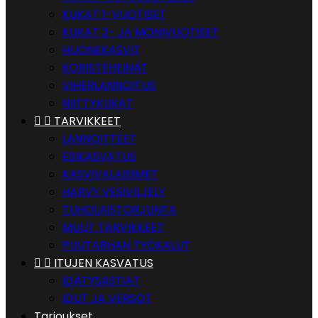
KUKAT 1-VUOTISET
KUKAT 2- JA MONIVUOTISET
HUONEKASVIT
KORISTEHEINÄT
VIHERLANNOITUS
NIITTYKUKAT


TARVIKKEET
LANNOITTEET
ESIKASVATUS
KASVIVALAISIMET
HARVY VESIVILJELY
TUHOLAISTORJUNTA
MUUT TARVIKKEET
PUUTARHAN TYÖKALUT


ITUJEN KASVATUS
IDÄTYSASTIAT
IDUT JA VERSOT
Tarjoukset