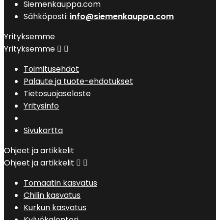
Siemenkauppa.com
Sähköposti:
info@siemenkauppa.com
Yrityksemme
Yrityksemme


Toimitusehdot
Palaute ja tuote-ehdotukset
Tietosuojaseloste
Yritysinfo
Sivukartta
Ohjeet ja artikkelit
Ohjeet ja artikkelit


Tomaatin kasvatus
Chilin kasvatus
Kurkun kasvatus
Kylvökalenteri