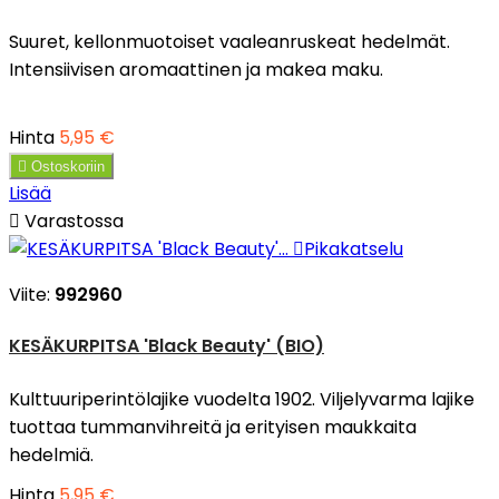
Suuret, kellonmuotoiset vaaleanruskeat hedelmät.
Intensiivisen aromaattinen ja makea maku.
Hinta
5,95 €

Ostoskoriin
Lisää

Varastossa

Pikakatselu
Viite:
992960
KESÄKURPITSA 'Black Beauty' (BIO)
Kulttuuriperintölajike vuodelta 1902. Viljelyvarma lajike
tuottaa tummanvihreitä ja erityisen maukkaita
hedelmiä.
Hinta
5,95 €