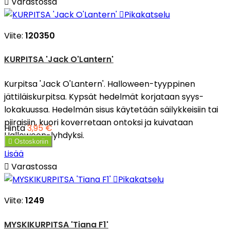

Varastossa

Pikakatselu
Viite:
120350
KURPITSA 'Jack O'Lantern'
Kurpitsa 'Jack O'Lantern'. Halloween-tyyppinen
jättiläiskurpitsa. Kypsät hedelmät korjataan syys-
lokakuussa. Hedelmän sisus käytetään säilykkeisiin tai
piiraisiin, kuori koverretaan ontoksi ja kuivataan
Hinta
3,95 €
Halloween-lyhdyksi.

Ostoskoriin
Lisää

Varastossa

Pikakatselu
Viite:
1249
MYSKIKURPITSA 'Tiana F1'