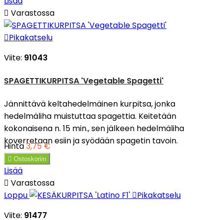
Lisää

Varastossa

Pikakatselu
Viite:
91043
SPAGETTIKURPITSA 'Vegetable Spagetti'
Jännittävä keltahedelmäinen kurpitsa, jonka
hedelmäliha muistuttaa spagettia. Keitetään
kokonaisena n. 15 min., sen jälkeen hedelmäliha
koverretaan esiin ja syödään spagetin tavoin.
Hinta
3,75 €

Ostoskoriin
Lisää

Varastossa
Loppu

Pikakatselu
Viite:
91477