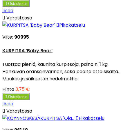

Ostoskoriin
Lisää

Varastossa

Pikakatselu
Viite:
90995
KURPITSA 'Baby Bear'
Tuottaa pieniä, kauniita kurpitsoja, paino n. 1 kg.
Hehkuvan oranssinvärinen, sekä päältä että sisältä.
Maukas ja säikeetön hedelmäliha.
Hinta
3,75 €

Ostoskoriin
Lisää

Varastossa

Pikakatselu