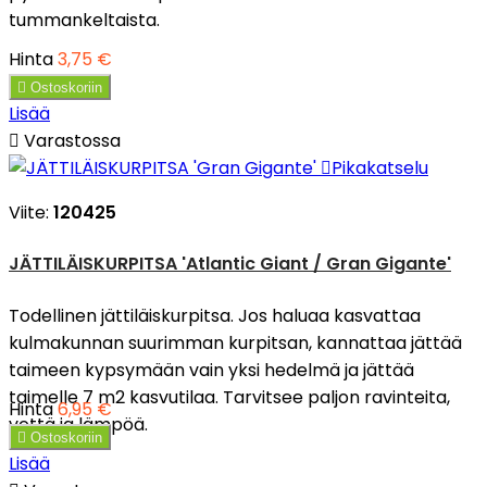
tummankeltaista.
Hinta
3,75 €

Ostoskoriin
Lisää

Varastossa

Pikakatselu
Viite:
120425
JÄTTILÄISKURPITSA 'Atlantic Giant / Gran Gigante'
Todellinen jättiläiskurpitsa. Jos haluaa kasvattaa
kulmakunnan suurimman kurpitsan, kannattaa jättää
taimeen kypsymään vain yksi hedelmä ja jättää
taimelle 7 m2 kasvutilaa. Tarvitsee paljon ravinteita,
Hinta
6,95 €
vettä ja lämpöä.

Ostoskoriin
Lisää