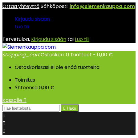
Ottaa yhteyttä
Sähköposti:
info@siemenkauppa.com
Kirjaudu sisään
Luo tili
Tervetuloa,
Kirjaudu sisään
tai
Luo tili
shopping_cart
Ostoskori:
0
Tuotteet - 0,00 €
Ostoskorissasi ei ole enää tuotteita
Toimitus
Yhteensä
0,00 €
Kassalle


Haku


