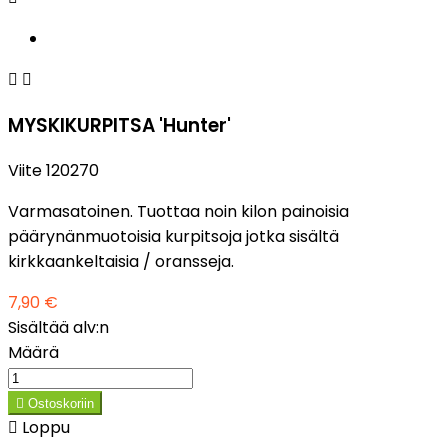


MYSKIKURPITSA 'Hunter'
Viite
120270
Varmasatoinen. Tuottaa noin kilon painoisia
päärynänmuotoisia kurpitsoja jotka sisältä
kirkkaankeltaisia / oransseja.
7,90 €
Sisältää alv:n
Määrä

Ostoskoriin

Loppu