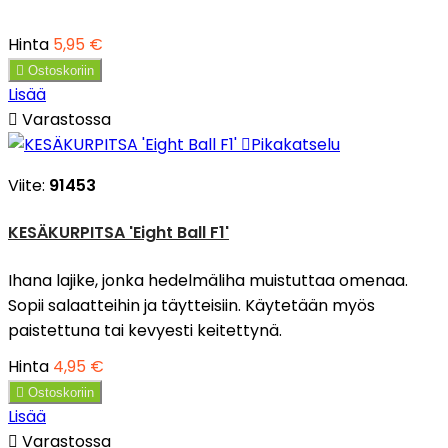
Hinta
5,95 €

Ostoskoriin
Lisää

Varastossa

Pikakatselu
Viite:
91453
KESÄKURPITSA 'Eight Ball F1'
Ihana lajike, jonka hedelmäliha muistuttaa omenaa.
Sopii salaatteihin ja täytteisiin. Käytetään myös
paistettuna tai kevyesti keitettynä.
Hinta
4,95 €

Ostoskoriin
Lisää

Varastossa