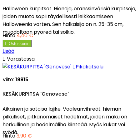
Halloween kurpitsat. Hienoja, oranssinvärisiä kurpitsoja,
joiden muoto sopii täydellisesti leikkaamiseen
Halloweenia varten. Sen halkaisija on n. 25-35 cm,
muodoltaan pyöreä tai soikio.
Hinta
4,40 €

Ostoskoriin
Lisää

Varastossa

Pikakatselu
Viite:
19815
KESÄKURPITSA 'Genovese'
Aikainen ja satoisa lajike. Vaaleanvihreät, hieman
pilkulliset, pitkänomaiset hedelmät, joiden maku on
herkullinen ja hedelmäliha kiinteää. Myös kukat voi
syödä.
Hinta
3,90 €