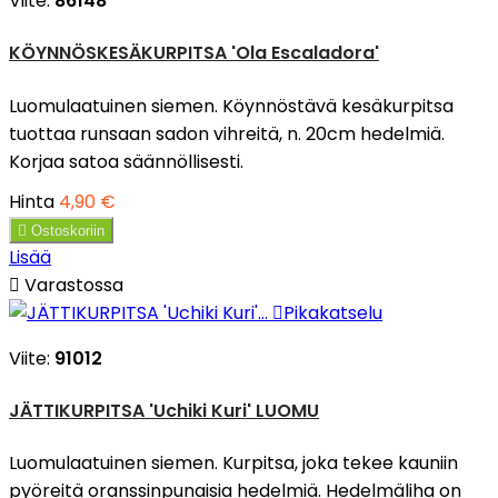
Viite:
86148
KÖYNNÖSKESÄKURPITSA 'Ola Escaladora'
Luomulaatuinen siemen. Köynnöstävä kesäkurpitsa
tuottaa runsaan sadon vihreitä, n. 20cm hedelmiä.
Korjaa satoa säännöllisesti.
Hinta
4,90 €

Ostoskoriin
Lisää

Varastossa

Pikakatselu
Viite:
91012
JÄTTIKURPITSA 'Uchiki Kuri' LUOMU
Luomulaatuinen siemen. Kurpitsa, joka tekee kauniin
pyöreitä oranssinpunaisia hedelmiä. Hedelmäliha on