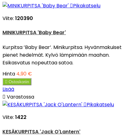

Pikakatselu
Viite:
120390
MINIKURPITSA 'Baby Bear'
Kurpitsa ’Baby Bear’. Minikurpitsa. Hyvänmakuiset
pienet hedelmät. Kylvö lämpimään maahan.
Esikasvatus nopeuttaa satoa.
Hinta
4,90 €

Ostoskoriin
Lisää

Varastossa

Pikakatselu
Viite:
1422
KESÄKURPITSA 'Jack O'Lantern'