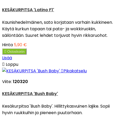
KESÄKURPITSA 'Latino F1'
Kaunishedelmäinen, sato korjataan varhain kukkineen.
Käytä kurkun tapaan tai pata- ja wokkiruokiin,
säilöntään. Suuret lehdet torjuvat hyvin rikkaruohot.
Hinta
5,90 €

Ostoskoriin
Lisää

Loppu

Pikakatselu
Viite:
120320
KESÄKURPITSA 'Bush Baby'
Kesäkurpitsa 'Bush Baby'. Hillittykasvuinen lajike. Sopii
hyvin ruukkuihin ja pieneen puutarhaan.