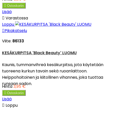

Ostoskoriin
Lisää

Varastossa
Loppu

Pikakatselu
Viite:
86133
KESÄKURPITSA 'Black Beauty' LUOMU
Kaunis, tummanvihreä kesäkurpitsa, jota käytetään
tuoreena kurkun tavoin sekä ruoanlaittoon.
Helppohoitoinen ja kiitollinen vihannes, joka tuottaa
runsaan sadon.
Hinta
3,95 €

Ostoskoriin
Lisää

Loppu