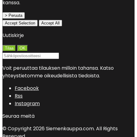
kanssa.
> Peruuta
Accept Selection
Accept All
Uutiskirje
Voit peruuttaa tilauksen milloin tahansa. Katso
yhteystietomme oikeudellisista tiedoista.
Facebook
Rss
Instagram
Seuraa meitä
© Copyright 2026 Siemenkauppa.com. All Rights
Reserved.