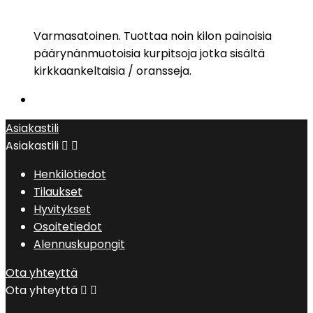
Varmasatoinen. Tuottaa noin kilon painoisia
päärynänmuotoisia kurpitsoja jotka sisältä
kirkkaankeltaisia / oransseja.
Asiakastili
Asiakastili


Henkilötiedot
Tilaukset
Hyvitykset
Osoitetiedot
Alennuskupongit
Ota yhteyttä
Ota yhteyttä

