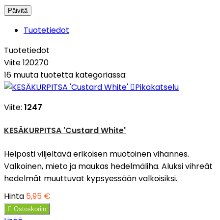
Tuotetiedot
Tuotetiedot
Viite
120270
16 muuta tuotetta kategoriassa:

Pikakatselu
Viite:
1247
KESÄKURPITSA 'Custard White'
Helposti viljeltävä erikoisen muotoinen vihannes.
Valkoinen, mieto ja maukas hedelmäliha. Aluksi vihreät
hedelmät muuttuvat kypsyessään valkoisiksi.
Hinta
5,95 €

Ostoskoriin