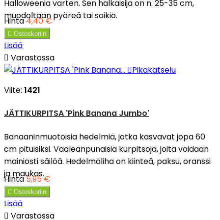
Halloweenia varten. Sen halkaisija on n. 25-35 cm,
muodoltaan pyöreä tai soikio.
Hinta
4,40 €

Ostoskoriin
Lisää

Varastossa

Pikakatselu
Viite:
1421
JÄTTIKURPITSA 'Pink Banana Jumbo'
Banaaninmuotoisia hedelmiä, jotka kasvavat jopa 60
cm pituisiksi. Vaaleanpunaisia kurpitsoja, joita voidaan
mainiosti säilöä. Hedelmäliha on kiinteä, paksu, oranssi
ja maukas.
Hinta
5,95 €

Ostoskoriin
Lisää

Varastossa