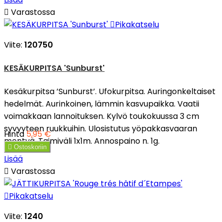

Varastossa

Pikakatselu
Viite:
120750
KESÄKURPITSA 'Sunburst'
Kesäkurpitsa ’Sunburst’. Ufokurpitsa. Auringonkeltaiset
hedelmät. Aurinkoinen, lämmin kasvupaikka. Vaatii
voimakkaan lannoituksen. Kylvö toukokuussa 3 cm
syvyyteen ruukkuihin. Ulosistutus yöpakkasvaaran
Hinta
5,95 €
mentyä. Taimiväli 1x1m. Annospaino n. 1g.

Ostoskoriin
Lisää

Varastossa

Pikakatselu
Viite:
1240