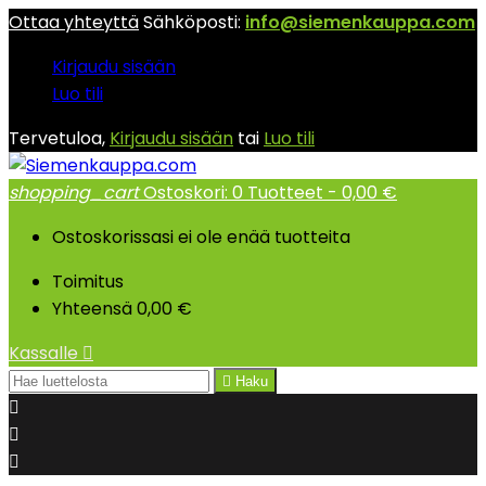
Ottaa yhteyttä
Sähköposti:
info@siemenkauppa.com
Kirjaudu sisään
Luo tili
Tervetuloa,
Kirjaudu sisään
tai
Luo tili
shopping_cart
Ostoskori:
0
Tuotteet - 0,00 €
Ostoskorissasi ei ole enää tuotteita
Toimitus
Yhteensä
0,00 €
Kassalle


Haku


