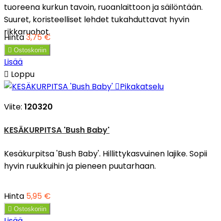
tuoreena kurkun tavoin, ruoanlaittoon ja säilöntään.
Suuret, koristeelliset lehdet tukahduttavat hyvin
rikkaruohot.
Hinta
3,75 €

Ostoskoriin
Lisää

Loppu

Pikakatselu
Viite:
120320
KESÄKURPITSA 'Bush Baby'
Kesäkurpitsa 'Bush Baby'. Hillittykasvuinen lajike. Sopii
hyvin ruukkuihin ja pieneen puutarhaan.
Hinta
5,95 €

Ostoskoriin
Lisää