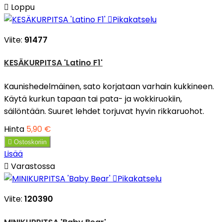

Loppu

Pikakatselu
Viite:
91477
KESÄKURPITSA 'Latino F1'
Kaunishedelmäinen, sato korjataan varhain kukkineen.
Käytä kurkun tapaan tai pata- ja wokkiruokiin,
säilöntään. Suuret lehdet torjuvat hyvin rikkaruohot.
Hinta
5,90 €

Ostoskoriin
Lisää

Varastossa

Pikakatselu
Viite:
120390