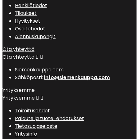
Henkilötiedot
Tilaukset
Hyvitykset
Osoitetiedot
Alennuskupongit
Ota yhteyttä
Ota yhteyttä


Siemenkauppa.com
Sähköposti:
info@siemenkauppa.com
Yrityksemme
Yrityksemme


Toimitusehdot
Palaute ja tuote-ehdotukset
Tietosuojaseloste
Yritysinfo