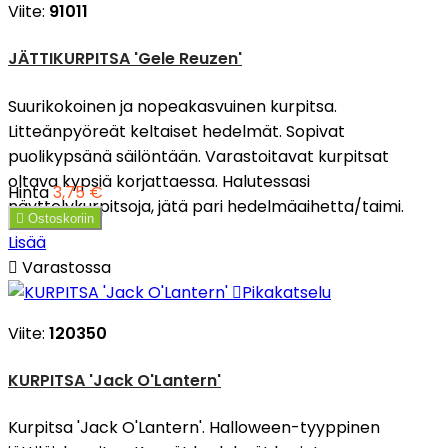
Viite:
91011
JÄTTIKURPITSA 'Gele Reuzen'
Suurikokoinen ja nopeakasvuinen kurpitsa.
Litteänpyöreät keltaiset hedelmät. Sopivat
puolikypsänä säilöntään. Varastoitavat kurpitsat
oltava kypsiä korjattaessa. Halutessasi
Hinta
3,75 €
näyttelykurpitsoja, jätä pari hedelmäaihetta/taimi.

Ostoskoriin
Lisää

Varastossa

Pikakatselu
Viite:
120350
KURPITSA 'Jack O'Lantern'
Kurpitsa 'Jack O'Lantern'. Halloween-tyyppinen