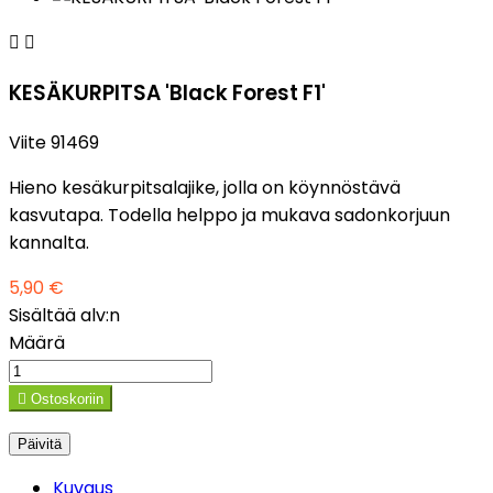


KESÄKURPITSA 'Black Forest F1'
Viite
91469
Hieno kesäkurpitsalajike, jolla on köynnöstävä
kasvutapa. Todella helppo ja mukava sadonkorjuun
kannalta.
5,90 €
Sisältää alv:n
Määrä

Ostoskoriin
Kuvaus