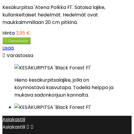
Kesäkurpitsa 'Atena Polkka F1'. Satoisa lajike,
kullankeltaiset hedelmät. Hedelmät ovat
maukkaimmillaan 20 cm pitkinä.
Hinta
3,95 €

Ostoskoriin
Lisää

Varastossa
Hieno kesäkurpitsalajike, jolla on
köynnöstävä kasvutapa. Todella helppo ja
mukava sadonkorjuun kannalta.
Asiakastili
Asiakastili

