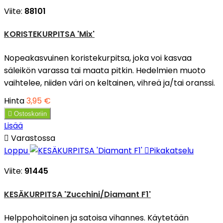
Viite:
88101
KORISTEKURPITSA 'Mix'
Nopeakasvuinen koristekurpitsa, joka voi kasvaa
säleikön varassa tai maata pitkin. Hedelmien muoto
vaihtelee, niiden väri on keltainen, vihreä ja/tai oranssi.
Hinta
3,95 €

Ostoskoriin
Lisää

Varastossa
Loppu

Pikakatselu
Viite:
91445
KESÄKURPITSA 'Zucchini/Diamant F1'
Helppohoitoinen ja satoisa vihannes. Käytetään