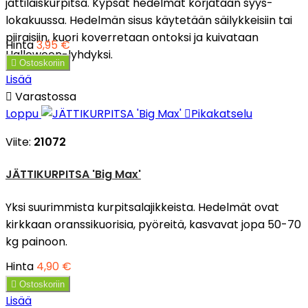
jättiläiskurpitsa. Kypsät hedelmät korjataan syys-
lokakuussa. Hedelmän sisus käytetään säilykkeisiin tai
piiraisiin, kuori koverretaan ontoksi ja kuivataan
Hinta
3,95 €
Halloween-lyhdyksi.

Ostoskoriin
Lisää

Varastossa
Loppu

Pikakatselu
Viite:
21072
JÄTTIKURPITSA 'Big Max'
Yksi suurimmista kurpitsalajikkeista. Hedelmät ovat
kirkkaan oranssikuorisia, pyöreitä, kasvavat jopa 50-70
kg painoon.
Hinta
4,90 €

Ostoskoriin
Lisää