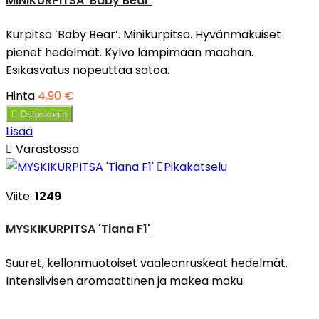
MINIKURPITSA 'Baby Bear'
Kurpitsa ’Baby Bear’. Minikurpitsa. Hyvänmakuiset
pienet hedelmät. Kylvö lämpimään maahan.
Esikasvatus nopeuttaa satoa.
Hinta
4,90 €

Ostoskoriin
Lisää

Varastossa

Pikakatselu
Viite:
1249
MYSKIKURPITSA 'Tiana F1'
Suuret, kellonmuotoiset vaaleanruskeat hedelmät.
Intensiivisen aromaattinen ja makea maku.