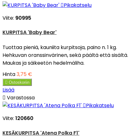

Pikakatselu
Viite:
90995
KURPITSA 'Baby Bear'
Tuottaa pieniä, kauniita kurpitsoja, paino n. 1 kg.
Hehkuvan oranssinvärinen, sekä päältä että sisältä.
Maukas ja säikeetön hedelmäliha.
Hinta
3,75 €

Ostoskoriin
Lisää

Varastossa

Pikakatselu
Viite:
120660
KESÄKURPITSA 'Atena Polka F1'