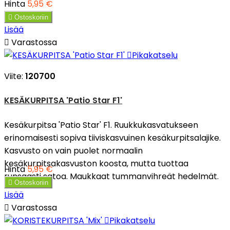
Hinta
5,95 €

Ostoskoriin
Lisää

Varastossa

Pikakatselu
Viite:
120700
KESÄKURPITSA 'Patio Star F1'
Kesäkurpitsa 'Patio Star' F1. Ruukkukasvatukseen
erinomaisesti sopiva tiiviskasvuinen kesäkurpitsalajike.
Kasvusto on vain puolet normaalin
kesäkurpitsakasvuston koosta, mutta tuottaa
Hinta
5,95 €
runsaasti satoa. Maukkaat tummanvihreät hedelmät.

Ostoskoriin
Lisää

Varastossa

Pikakatselu