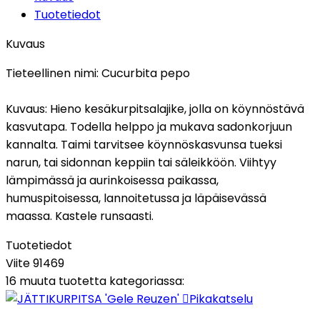
Tuotetiedot
Kuvaus
Tieteellinen nimi:
Cucurbita pepo
Kuvaus:
Hieno kesäkurpitsalajike, jolla on köynnöstävä
kasvutapa. Todella helppo ja mukava sadonkorjuun
kannalta. Taimi tarvitsee köynnöskasvunsa tueksi
narun, tai sidonnan keppiin tai säleikköön. Viihtyy
lämpimässä ja aurinkoisessa paikassa,
humuspitoisessa, lannoitetussa ja läpäisevässä
maassa. Kastele runsaasti.
Tuotetiedot
Viite
91469
16 muuta tuotetta kategoriassa:

Pikakatselu