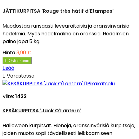
JÄTTIKURPITSA 'Rouge trés hâtif d´Etampes'
Muodostaa runsaasti leveäraitaisia ja oranssinvärisiä
hedelmiä. Myös hedelmäliha on oranssia. Hedelmien
paino jopa 5 kg.
Hinta
3,90 €

Ostoskoriin
Lisää

Varastossa

Pikakatselu
Viite:
1422
KESÄKURPITSA 'Jack O'Lantern'
Halloween kurpitsat. Hienoja, oranssinvärisiä kurpitsoja,
joiden muoto sopii täydellisesti leikkaamiseen