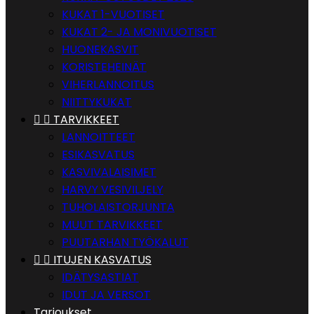
KUKAT 1-VUOTISET
KUKAT 2- JA MONIVUOTISET
HUONEKASVIT
KORISTEHEINÄT
VIHERLANNOITUS
NIITTYKUKAT


TARVIKKEET
LANNOITTEET
ESIKASVATUS
KASVIVALAISIMET
HARVY VESIVILJELY
TUHOLAISTORJUNTA
MUUT TARVIKKEET
PUUTARHAN TYÖKALUT


ITUJEN KASVATUS
IDÄTYSASTIAT
IDUT JA VERSOT
Tarjoukset