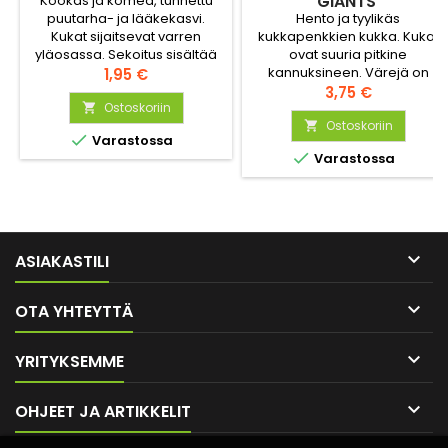
GIANTS'
Kookas ja komea, tunnettu
Hento ja tyylikäs
puutarha- ja lääkekasvi.
kukkapenkkien kukka. Kukat
Kukat sijaitsevat varren
ovat suuria pitkine
yläosassa. Sekoitus sisältää
kannuksineen. Värejä on
roosan ja kellanvalkean
Hinta
1,95 €
useita. Monet kukat ovat
Hinta
sävyjä, kukkien kaksivärisyys
3,75 €
kaksivärisiä.
vaihtelee.
Ostoskoriin

Ostoskoriin


Varastossa

Varastossa

ASIAKASTILI

OTA YHTEYTTÄ

YRITYKSEMME

OHJEET JA ARTIKKELIT