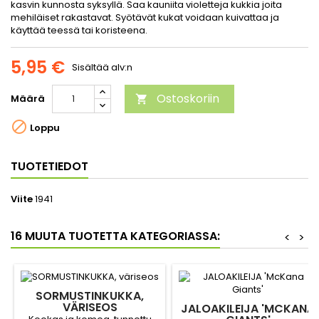
kasvin kunnosta syksyllä. Saa kauniita violetteja kukkia joita
mehiläiset rakastavat. Syötävät kukat voidaan kuivattaa ja
käyttää teessä tai koristeena.
5,95 €
Sisältää alv:n
Ostoskoriin
Määrä


Loppu
TUOTETIEDOT
Viite
1941
16 MUUTA TUOTETTA KATEGORIASSA:
<
>
SORMUSTINKUKKA,
VÄRISEOS
JALOAKILEIJA 'MCKANA