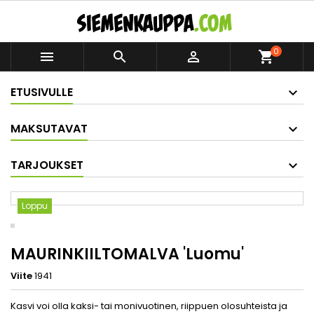
0



shopping_cart
ETUSIVULLE
MAKSUTAVAT
TARJOUKSET
Loppu
MAURINKIILTOMALVA 'Luomu'
Viite
1941
Kasvi voi olla kaksi- tai monivuotinen, riippuen olosuhteista ja