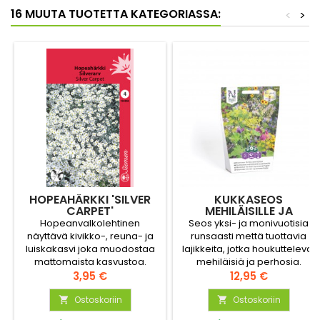
16 MUUTA TUOTETTA KATEGORIASSA:
<
>
HOPEAHÄRKKI 'SILVER
KUKKASEOS
CARPET'
MEHILÄISILLE JA
PERHOSILLE 10M2
Hopeanvalkolehtinen
Seos yksi- ja monivuotisia
näyttävä kivikko-, reuna- ja
runsaasti mettä tuottavia
luiskakasvi joka muodostaa
lajikkeita, jotka houkuttelevat
mattomaista kasvustoa.
mehiläisiä ja perhosia.
Korkeus n. 15 cm.
Hinta
Kukkivat eri ajankohtina ja
Hinta
3,95 €
12,95 €
pitkään pölyttäjien iloksi ja
Ostoskoriin
hyödyksi.
Ostoskoriin

