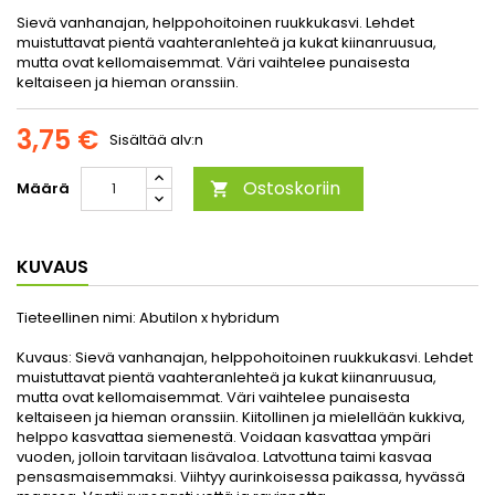
Sievä vanhanajan, helppohoitoinen ruukkukasvi. Lehdet
muistuttavat pientä vaahteranlehteä ja kukat kiinanruusua,
mutta ovat kellomaisemmat. Väri vaihtelee punaisesta
keltaiseen ja hieman oranssiin.
3,75 €
Sisältää alv:n
Ostoskoriin
Määrä

KUVAUS
Tieteellinen nimi:
Abutilon x hybridum
Kuvaus:
Sievä vanhanajan, helppohoitoinen ruukkukasvi. Lehdet
muistuttavat pientä vaahteranlehteä ja kukat kiinanruusua,
mutta ovat kellomaisemmat. Väri vaihtelee punaisesta
keltaiseen ja hieman oranssiin. Kiitollinen ja mielellään kukkiva,
helppo kasvattaa siemenestä. Voidaan kasvattaa ympäri
vuoden, jolloin tarvitaan lisävaloa. Latvottuna taimi kasvaa
pensasmaisemmaksi. Viihtyy aurinkoisessa paikassa, hyvässä