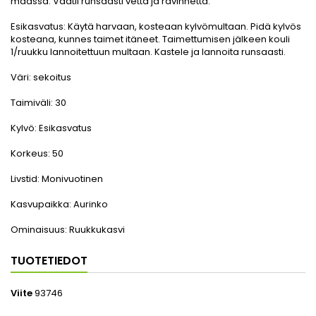
maassa. Vaatii runsaasti vettä ja ravinnetta.
Esikasvatus:
Käytä harvaan, kosteaan kylvömultaan. Pidä kylvös
kosteana, kunnes taimet itäneet. Taimettumisen jälkeen kouli
1/ruukku lannoitettuun multaan. Kastele ja lannoita runsaasti.
Väri:
sekoitus
Taimiväli:
30
Kylvö:
Esikasvatus
Korkeus:
50
Livstid:
Monivuotinen
Kasvupaikka:
Aurinko
Ominaisuus:
Ruukkukasvi
TUOTETIEDOT
Viite
93746