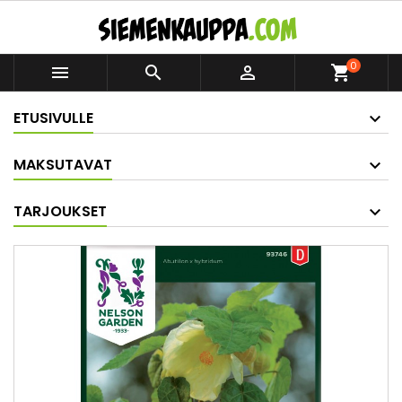
0



shopping_cart
ETUSIVULLE
MAKSUTAVAT
TARJOUKSET