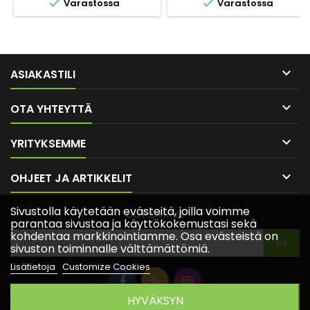


Varastossa
Varastossa

ASIAKASTILI

OTA YHTEYTTÄ

YRITYKSEMME

OHJEET JA ARTIKKELIT
Sivustolla käytetään evästeitä, joilla voimme
UUTISKIRJE
parantaa sivustoa ja käyttökokemustasi sekä
kohdentaa markkinointiamme. Osa evästeistä on
sivuston toiminnalle välttämättömiä.
Lisätietoja
Customize Cookies
HYVÄKSYN