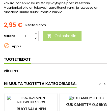
kaksivuotinen kasvi, mutta kylväytyy helposti itsestään.
Maariankellolla on tukeva, haaroittunut varsi, ja latvassa on
runsaasti suuria ruukkumaisia kukkia.
2,95 €
Sisältää alv:n
Ostoskoriin
Määrä


Loppu
TUOTETIEDOT
Viite
1714
16 MUUTA TUOTETTA KATEGORIASSA:
<
>
KUKKANIITTY 0,45KG
RUOTSALAINEN