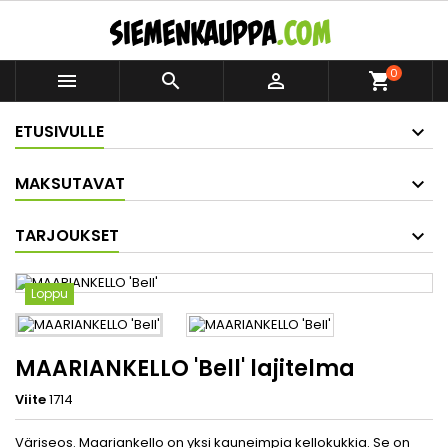
0



shopping_cart
ETUSIVULLE
MAKSUTAVAT
TARJOUKSET
Loppu
MAARIANKELLO 'Bell' lajitelma
Viite
1714
Väriseos.
Maariankello on yksi kauneimpia kellokukkia. Se on