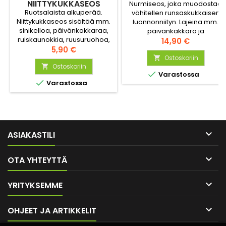
NIITTYKUKKASEOS
Nurmiseos, joka muodostaa
Ruotsalaista alkuperää.
vähitellen runsaskukkaisen
Niittykukkaseos sisältää mm.
luonnonniityn. Lajeina mm.
sinikelloa, päivänkakkaraa,
päivänkakkara ja
ruiskaunokkia, ruusuruohoa,
ruiskaunokki. Aika näyttää,
Hinta
14,90 €
myskimalvaa ja
Hinta
mitkä kukat viihtyvät
5,90 €
kesämaitiaista. Sopii
kasvupaikalla parhaiten.
Ostoskoriin

puutarhan villimpään osaan.
Ostoskoriin
Kukkaniitty sopii myös kuiviin


Varastossa
Houkuttelee hyönteisiä.
ja varjoisiin paikkoihin.

Varastossa

ASIAKASTILI

OTA YHTEYTTÄ

YRITYKSEMME

OHJEET JA ARTIKKELIT