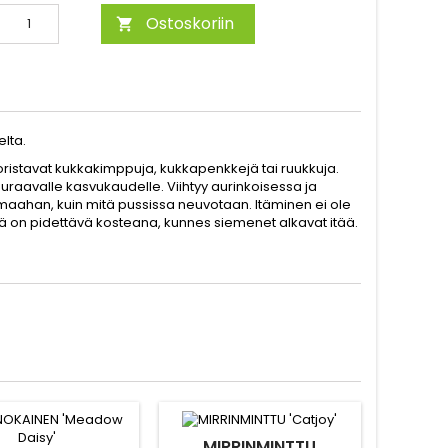
Ostoskoriin

elta.
a koristavat kukkakimppuja, kukkapenkkejä tai ruukkuja.
euraavalle kasvukaudelle. Viihtyy aurinkoisessa ja
aahan, kuin mitä pussissa neuvotaan. Itäminen ei ole
ä on pidettävä kosteana, kunnes siemenet alkavat itää.
MIRRINMINTTU