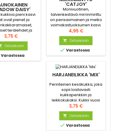
'CATJOY'
AUNOKAINEN
ADOW DAISY'
Monivuotinen,
 kukkiva pieni kasvi.
talvenkestävä mirrinminttu
t ovat pienet ja
on pensasmainen ja melko
änkakkaramaiset,
voimakastuoksuinen kasvi.
iset terälehdet ja
Houkuttelee mettä etsiviä
Hinta
4,95 €
tainen keskiosa.
Hinta
hyönteisiä.
3,75 €
Helppohoitoinen.
Ostoskoriin

Ostoskoriin


Varastossa

Varastossa
HARJANEILIKKA 'MIX'
Perinteinen kesäkukka, joka
sopii loistavasti
kukkapenkkiin ja
leikkokukaksi. Kukkii vuosi
kylvön jälkeen ihanasti
Hinta
3,75 €
monivärisenä.
Kaksivuotinen, mutta
Ostoskoriin

siementää helposti ja jää

Varastossa
puutarhan pysyväksi