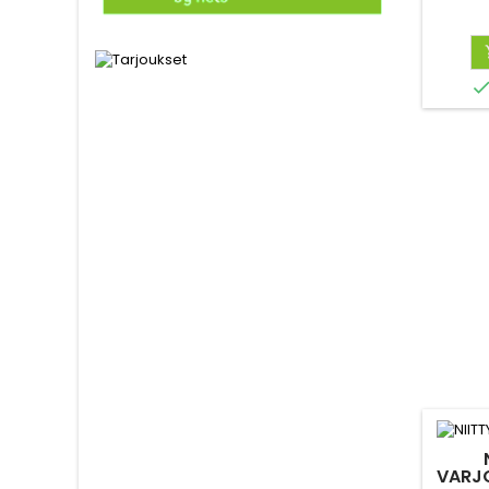
valkois
VARJO