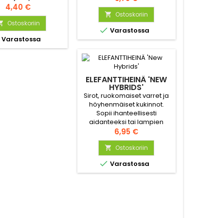
inkin, liilan, kirsikan
Hinta
kasvutapa, sopii mainiosti
4,40 €
isen sävyissä. Jotkut
kukkapenkin taustalle.
Ostoskoriin

 ovat yksivärisiä ja
Ostoskoriin


Varastossa
set kaksivärisiä.

Varastossa
aksivuotinen.
ELEFANTTIHEINÄ 'NEW
HYBRIDS'
Sirot, ruokomaiset varret ja
höyhenmäiset kukinnot.
Sopii ihanteellisesti
aidanteeksi tai lampien
istutuksiin. Korkeus 90-250
Hinta
6,95 €
cm.
Ostoskoriin


Varastossa