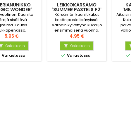
PERIANUNIKKO
LEIKKOKÄRSÄMÖ
K
AGIC WONDER'
'SUMMER PASTELS F2'
'ME
vuotinen. Kauniita
Kärsämön kauniit kukat
Aikaisin
ärejä sisältävä
kesän pastellisävyissä.
Kuka
ajitelma. Kaunis
Varhain kylvettynä kukkii jo
päiv
ukkapenkissä,
ensimmäisenä vuonna.
valko
kkopuutarhassa tai
Hinta
Hieno kukkapenkissä sekä
Hinta
kel
5,95 €
4,95 €
a. Viihtyy auringossa
leikkokukkana. Kukat voi
uolivarjossa. Vaatii
Ostoskoriin
myös kuivata.
Ostoskoriin


ivan kostean ja


Varastossa
Varastossa
kean hiekka- tai
savimaan.