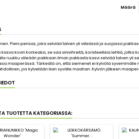
Määrä
S
nen. Pieni pensas, joka selviää talven yli viileässä ja suojassa pakkas
 kasva kovin korkeaksi, se saa sinivihreitä, koristeellisia lehtiä, jotk
la ruukku viileään paikkaan ilman pakkasta kasvi selviää talven yli s
ssa maaperässä. Tärkeätä on, että siemenet ei kylvötä syvemmälle m
dollinen, jos kylvetään liian syvälle maahan. Kylvön jälkeen maaper
IEDOT
0
TA TUOTETTA KATEGORIASSA: