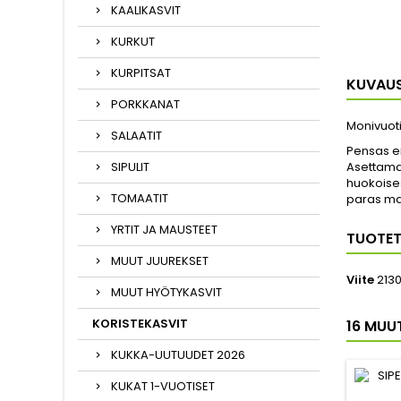
KAALIKASVIT
KURKUT
KURPITSAT
KUVAU
PORKKANAT
Monivuoti
SALAATIT
Pensas ei
SIPULIT
Asettamal
huokoise
TOMAATIT
paras mah
YRTIT JA MAUSTEET
TUOTET
MUUT JUUREKSET
Viite
213
MUUT HYÖTYKASVIT
KORISTEKASVIT
16 MUU
KUKKA-UUTUUDET 2026
KUKAT 1-VUOTISET