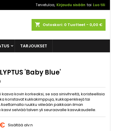
Tervetuloa,
Kirjaudu sisään
tai
Luo tili
shopping_cart
Ostoskori:
0
Tuotteet - 0,00 €
ATUS
TARJOUKSET
LYPTUS 'Baby Blue'
0
 kasva kovin korkeaksi, se saa sinivihreitä, koristeellisia
otka koristavat kukkakimppuja, kukkapenkkejä tai
. Asettamalla ruukku viileään paikkaan ilman
kasvi selviää talven yli seuraavalle kasvukaudelle.
 €
Sisältää alv:n