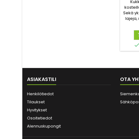
Kukk
kosteill
Sekä yk
lajeja,
eril
so
tu
kevätes
tuoksu
houku
ASIAKASTILI
OTA YH
Henkilötiedot
Siemenk
Tilaukset
Sähköpos
Hyvitykset
Osoitetiedot
Alennuskupongit