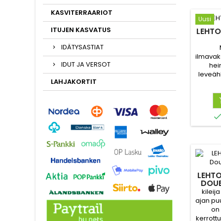
KASVITERRAARIOT
Uusi
ITUJEN KASVATUS
LEHTO
IDÄTYSASTIAT
ilmavak
IDUT JA VERSOT
hei
leveähk
LAHJAKORTIT
kellert
LEHTO
DOUB
kilei
ajan pu
on 
kerrott