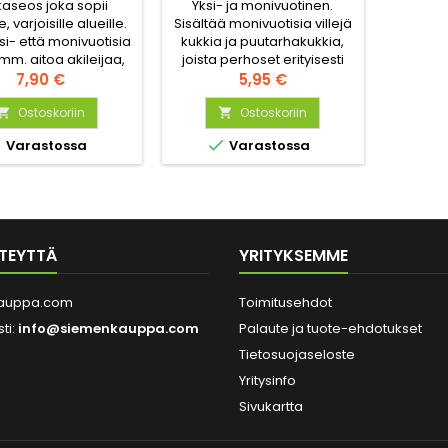
aseos joka sopii
Yksi- ja monivuotinen.
e, varjoisille alueille.
Sisältää monivuotisia villejä
si- että monivuotisia
kukkia ja puutarhakukkia,
 mm. aitoa akileijaa,
joista perhoset erityisesti
aisia kellokukkia,
Hinta
pitävät, mm. Nivelvirna,
Hinta
7,90 €
5,95 €
rmustinkukkia,
Kärsämö, Oramasmalo,
oksuorvokkia ja
Ostoskoriin
Virma, Päivänkakkara,
Ostoskoriin


ikoita. Mukana myös
Punainen päivänhattu,


Varastossa
Varastossa
via lajikkeita jotka
Pienikukkainen- salvia,
ttelevat perhosia.
Malva ja Suopayrtti. Sisältää
myös yksivuotisia lajeja,
joka koristaa kukkapenkkiä
ensimmäisenä vuonna -
mm. Silkkiunikko,
TEYTTÄ
YRITYKSEMME
Ruiskukka,...
auppa.com
Toimitusehdot
ti:
info@siemenkauppa.com
Palaute ja tuote-ehdotukset
Tietosuojaseloste
Yritysinfo
Sivukartta