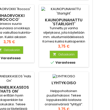
asukiksi.
RHAORVOKKI
'ROCOCO'
KAUNOPUNAHATTU
'STARLIGHT'
äriseos suuria
Tunnettu ja vanha
unaisia orvokkeja.
viljelykasvi, jota käytetään
a vaikuttaa kukinta-
mm. vilustumislääkkeissä.
n. Kukkii aikaisin
Komea kukka kukkapenkin
lä elo-syyskuuussa
Hinta
3,75 €
takaosaan. Lajikkeen kukat
Hinta
ammi-helmikuussa
3,75 €
ovat suuret ja
kylvettynä.
Ostoskoriin

tummanpunaiset, mykerö
Ostoskoriin


Varastossa
on tyypillisen esiintyöntyvä.

Varastossa
LYHTYKOISO
ANEILIKKASEOS
'HATS ON'
Helppohoitoinen
ii erittäin hyvin
puutarhakasvi. Tekee
kkapenkkiin tai
loppukesällä loistavia
kokukaksi. Tekee
oranssinvärisiä ”lyhtyjä”.
uvia ja täyteläisiä
Hieman harottava
Hinta
3,75 €