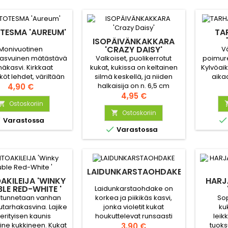
TESMA 'AUREUM'
TA
ISOPÄIVÄNKAKKARA
'CRAZY DAISY'
Monivuotinen
V
Valkoiset, puolikerrotut
asvuinen mätästävä
poimure
kukat, kukissa on keltainen
näkasvi. Kirkkaat
Kylvöaik
silmä keskellä, ja niiden
öt lehdet, väriltään
aikaa
halkaisija on n. 6,5 cm
ävät tai keltavihreät.
Hinta
kevääl
4,90 €
Erinomainen leikkokukka ja
Hinta
tai t
4,95 €
ryhmäperenna.Tukeva
Ostoskoriin

kasvusto.
Ostoskoriin


Varastossa

Varastossa
LAIDUNKARSTAOHDAKE
AKILEIJA 'WINKY
HARJ
LE RED-WHITE '
Laidunkarstaohdake on
ja tunnetaan vanhan
Sop
korkea ja piikikäs kasvi,
utarhakasvina. Lajike
ku
jonka violetit kukat
erityisen kaunis
leik
houkuttelevat runsaasti
uine kukkineen. Kukat
tuoks
perhosia, mehiläisiä ja
Hinta
3,90 €