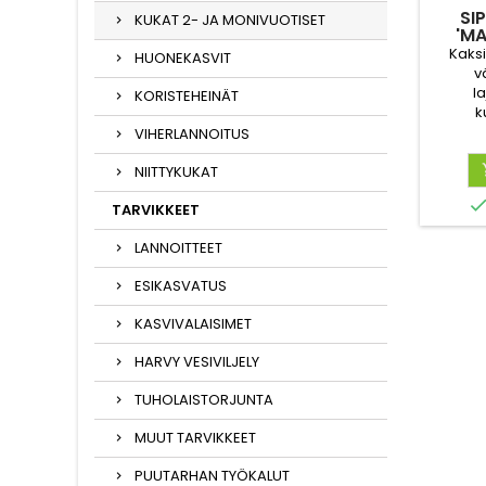
SI
KUKAT 2- JA MONIVUOTISET
'M
Kaksi
HUONEKASVIT
v
l
KORISTEHEINÄT
k
kivi
VIHERLANNOITUS
ruukuss
tai p
NIITTYKUKAT
sop
TARVIKKEET
kuoh
LANNOITTEET
ESIKASVATUS
KASVIVALAISIMET
HARVY VESIVILJELY
TUHOLAISTORJUNTA
MUUT TARVIKKEET
PUUTARHAN TYÖKALUT