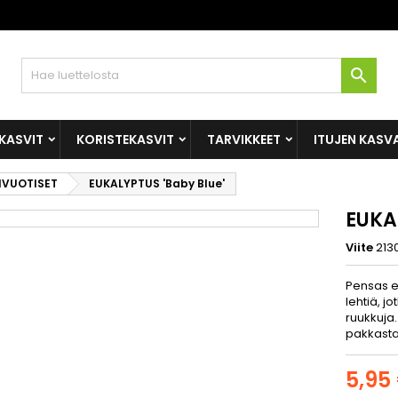

KASVIT
KORISTEKASVIT
TARVIKKEET
ITUJEN KASV
IVUOTISET
EUKALYPTUS 'Baby Blue'
EUKA
Viite
213
Pensas ei
lehtiä, j
ruukkuja
pakkasta 
5,95