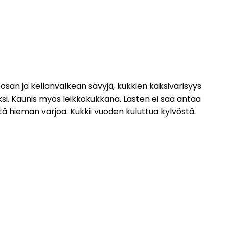
oosan ja kellanvalkean sävyjä, kukkien kaksivärisyys
ksi. Kaunis myös leikkokukkana. Lasten ei saa antaa
ttä hieman varjoa. Kukkii vuoden kuluttua kylvöstä.