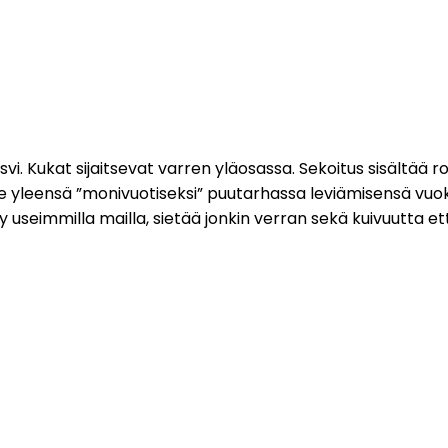
i. Kukat sijaitsevat varren yläosassa. Sekoitus sisältää r
lee yleensä ”monivuotiseksi” puutarhassa leviämisensä vuo
tyy useimmilla mailla, sietää jonkin verran sekä kuivuutta e