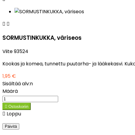


SORMUSTINKUKKA, väriseos
Viite
93524
Kookas ja komea, tunnettu puutarha- ja lääkekasvi. Kukat 
1,95 €
Sisältää alv:n
Määrä

Ostoskoriin

Loppu