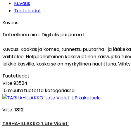
Kuvaus
Tuotetiedot
Kuvaus
Tieteellinen nimi:
Digitalis purpurea L.
Kuvaus:
Kookas ja komea, tunnettu puutarha- ja lääkekasv
vaihtelee. Helppohoitoinen kaksivuotinen kasvi, joka tu
leikkiä kasvilla, koska se on myrkyllinen nautittuna. Viih
Tuotetiedot
Viite
93524
16 muuta tuotetta kategoriassa:

Pikakatselu
Viite:
1812
TARHA-ILLAKKO 'Late Violet'