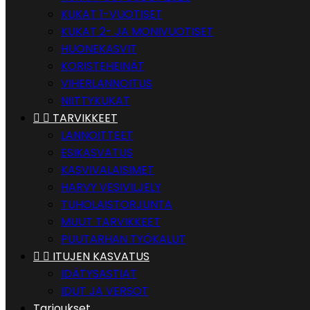
KUKAT 1-VUOTISET
KUKAT 2- JA MONIVUOTISET
HUONEKASVIT
KORISTEHEINÄT
VIHERLANNOITUS
NIITTYKUKAT


TARVIKKEET
LANNOITTEET
ESIKASVATUS
KASVIVALAISIMET
HARVY VESIVILJELY
TUHOLAISTORJUNTA
MUUT TARVIKKEET
PUUTARHAN TYÖKALUT


ITUJEN KASVATUS
IDÄTYSASTIAT
IDUT JA VERSOT
Tarjoukset