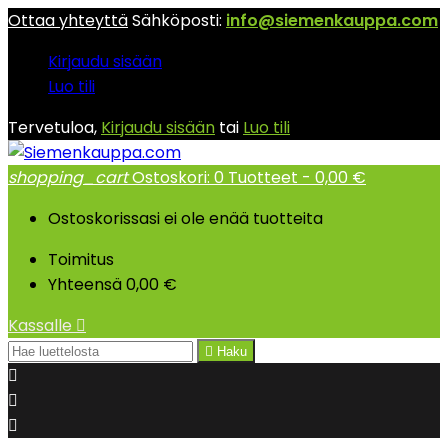
Ottaa yhteyttä
Sähköposti:
info@siemenkauppa.com
Kirjaudu sisään
Luo tili
Tervetuloa,
Kirjaudu sisään
tai
Luo tili
shopping_cart
Ostoskori:
0
Tuotteet - 0,00 €
Ostoskorissasi ei ole enää tuotteita
Toimitus
Yhteensä
0,00 €
Kassalle


Haku


