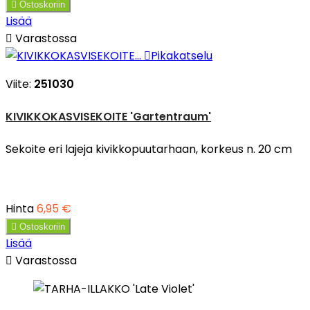

Ostoskoriin
Lisää

Varastossa

Pikakatselu
Viite:
251030
KIVIKKOKASVISEKOITE 'Gartentraum'
Sekoite eri lajeja kivikkopuutarhaan, korkeus n. 20 cm
Hinta
6,95 €

Ostoskoriin
Lisää

Varastossa