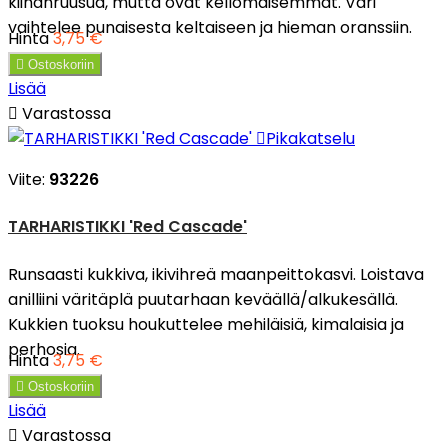
kiinanruusua, mutta ovat kellomaisemmat. Väri
vaihtelee punaisesta keltaiseen ja hieman oranssiin.
Hinta
3,75 €

Ostoskoriin
Lisää

Varastossa

Pikakatselu
Viite:
93226
TARHARISTIKKI 'Red Cascade'
Runsaasti kukkiva, ikivihreä maanpeittokasvi. Loistava
anilliini väritäplä puutarhaan keväällä/alkukesällä.
Kukkien tuoksu houkuttelee mehiläisiä, kimalaisia ja
perhosia.
Hinta
3,75 €

Ostoskoriin
Lisää

Varastossa