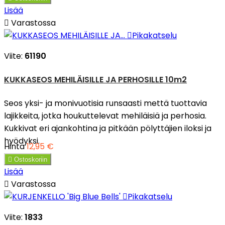
Lisää

Varastossa

Pikakatselu
Viite:
61190
KUKKASEOS MEHILÄISILLE JA PERHOSILLE 10m2
Seos yksi- ja monivuotisia runsaasti mettä tuottavia
lajikkeita, jotka houkuttelevat mehiläisiä ja perhosia.
Kukkivat eri ajankohtina ja pitkään pölyttäjien iloksi ja
hyödyksi.
Hinta
12,95 €

Ostoskoriin
Lisää

Varastossa

Pikakatselu
Viite:
1833