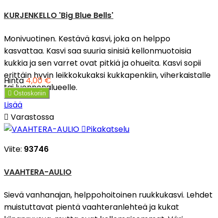
KURJENKELLO 'Big Blue Bells'
Monivuotinen. Kestävä kasvi, joka on helppo
kasvattaa. Kasvi saa suuria sinisiä kellonmuotoisia
kukkia ja sen varret ovat pitkiä ja ohueita. Kasvi sopii
erittäin hyvin leikkokukaksi kukkapenkiin, viherkaistalle
Hinta
4,00 €
tai luonnonalueelle.

Ostoskoriin
Lisää

Varastossa

Pikakatselu
Viite:
93746
VAAHTERA-AULIO
Sievä vanhanajan, helppohoitoinen ruukkukasvi. Lehdet
muistuttavat pientä vaahteranlehteä ja kukat