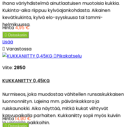
Ihana väriyhdistelmä ainutlaatuisen muotoisia kukkia.
Kukinta-aika riippuu kylvöajankohdasta. Aikainen
kevätkukinta, kylvä elo-syyskuusa tai tammi-
helmikuussa.
Hinta
4,95 €

Ostoskoriin
Lisää

Varastossa

Pikakatselu
Viite:
2850
KUKKANIITTY 0,45KG
Nurmiseos, joka muodostaa vähitellen runsaskukkaisen
luonnonniityn. Lajeina mm. päivänkakkara ja
ruiskaunokki. Aika näyttää, mitkä kukat viihtyvät
kasvupaikalla parhaiten. Kukkaniitty sopii myös kuiviin
Hinta
14,90 €
ja varjoisiin paikkoihin.

Ostoskoriin