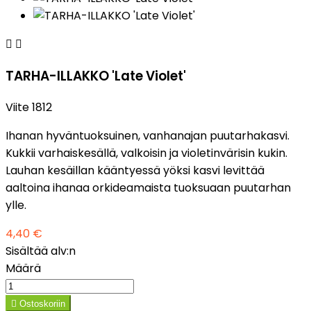


TARHA-ILLAKKO 'Late Violet'
Viite
1812
Ihanan hyväntuoksuinen, vanhanajan puutarhakasvi.
Kukkii varhaiskesällä, valkoisin ja violetinvärisin kukin.
Lauhan kesäillan kääntyessä yöksi kasvi levittää
aaltoina ihanaa orkideamaista tuoksuaan puutarhan
ylle.
4,40 €
Sisältää alv:n
Määrä

Ostoskoriin