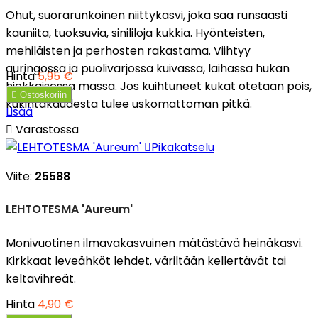
Ohut, suorarunkoinen niittykasvi, joka saa runsaasti
kauniita, tuoksuvia, sinililoja kukkia. Hyönteisten,
mehiläisten ja perhosten rakastama. Viihtyy
auringossa ja puolivarjossa kuivassa, laihassa hukan
Hinta
5,95 €
hiekkaisessa massa. Jos kuihtuneet kukat otetaan pois,

Ostoskoriin
kukintakaudesta tulee uskomattoman pitkä.
Lisää

Varastossa

Pikakatselu
Viite:
25588
LEHTOTESMA 'Aureum'
Monivuotinen ilmavakasvuinen mätästävä heinäkasvi.
Kirkkaat leveähköt lehdet, väriltään kellertävät tai
keltavihreät.
Hinta
4,90 €