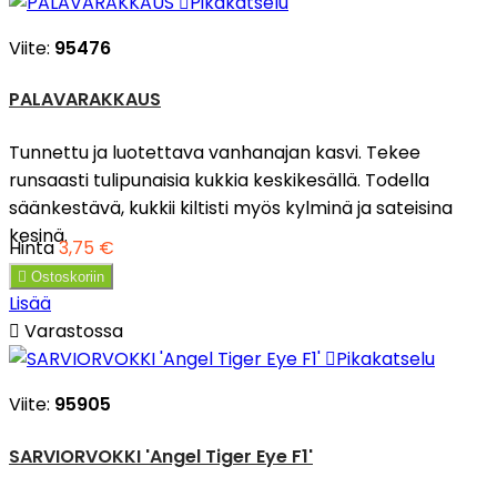

Pikakatselu
Viite:
95476
PALAVARAKKAUS
Tunnettu ja luotettava vanhanajan kasvi. Tekee
runsaasti tulipunaisia kukkia keskikesällä. Todella
säänkestävä, kukkii kiltisti myös kylminä ja sateisina
kesinä.
Hinta
3,75 €

Ostoskoriin
Lisää

Varastossa

Pikakatselu
Viite:
95905
SARVIORVOKKI 'Angel Tiger Eye F1'