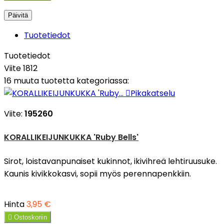
Tuotetiedot
Tuotetiedot
Viite
1812
16 muuta tuotetta kategoriassa:

Pikakatselu
Viite:
195260
KORALLIKEIJUNKUKKA 'Ruby Bells'
Sirot, loistavanpunaiset kukinnot, ikivihreä lehtiruusuke.
Kaunis kivikkokasvi, sopii myös perennapenkkiin.
Hinta
3,95 €

Ostoskoriin