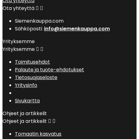
Ota yhteyttä
Ota yhteyttä


Siemenkauppa.com
Sähköposti:
info@siemenkauppa.com
Yrityksemme
Yrityksemme


Toimitusehdot
Palaute ja tuote-ehdotukset
Tietosuojaseloste
Yritysinfo
Sivukartta
Ohjeet ja artikkelit
Ohjeet ja artikkelit


Tomaatin kasvatus