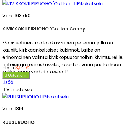

Pikakatselu
Viite:
163750
KIVIKKOKILPIRUOHO 'Cotton Candy'
Monivuotinen, matalakasvuinen perenna, jolla on
kauniit, kirkkaankeltaiset kukinnot. Lajike on
erinomainen valinta kivikkopuutarhoihin, kivimuureille,
rinteisiin ja reunuskasviksi, ja se tuo väriä puutarhaan
Hinta
3,90 €
kukkiessaan varhain keväällä

Ostoskoriin
Lisää

Varastossa

Pikakatselu
Viite:
1891
RUUSURUOHO