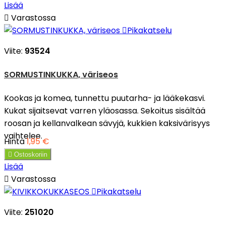
Lisää

Varastossa

Pikakatselu
Viite:
93524
SORMUSTINKUKKA, väriseos
Kookas ja komea, tunnettu puutarha- ja lääkekasvi.
Kukat sijaitsevat varren yläosassa. Sekoitus sisältää
roosan ja kellanvalkean sävyjä, kukkien kaksivärisyys
vaihtelee.
Hinta
1,95 €

Ostoskoriin
Lisää

Varastossa

Pikakatselu
Viite:
251020