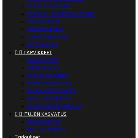
KUKAT 1-VUOTISET
KUKAT 2- JA MONIVUOTISET
HUONEKASVIT
KORISTEHEINÄT
VIHERLANNOITUS
NIITTYKUKAT


TARVIKKEET
LANNOITTEET
ESIKASVATUS
KASVIVALAISIMET
HARVY VESIVILJELY
TUHOLAISTORJUNTA
MUUT TARVIKKEET
PUUTARHAN TYÖKALUT


ITUJEN KASVATUS
IDÄTYSASTIAT
IDUT JA VERSOT
Tarjoukset