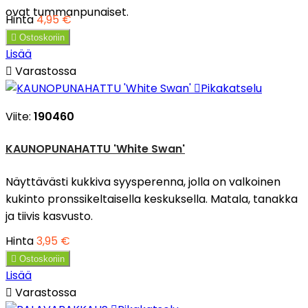
ovat tummanpunaiset.
Hinta
4,95 €

Ostoskoriin
Lisää

Varastossa

Pikakatselu
Viite:
190460
KAUNOPUNAHATTU 'White Swan'
Näyttävästi kukkiva syysperenna, jolla on valkoinen
kukinto pronssikeltaisella keskuksella. Matala, tanakka
ja tiivis kasvusto.
Hinta
3,95 €

Ostoskoriin
Lisää

Varastossa