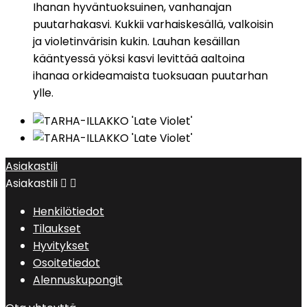
Ihanan hyväntuoksuinen, vanhanajan
puutarhakasvi. Kukkii varhaiskesällä, valkoisin
ja violetinvärisin kukin. Lauhan kesäillan
kääntyessä yöksi kasvi levittää aaltoina
ihanaa orkideamaista tuoksuaan puutarhan
ylle.
Asiakastili
Asiakastili


Henkilötiedot
Tilaukset
Hyvitykset
Osoitetiedot
Alennuskupongit