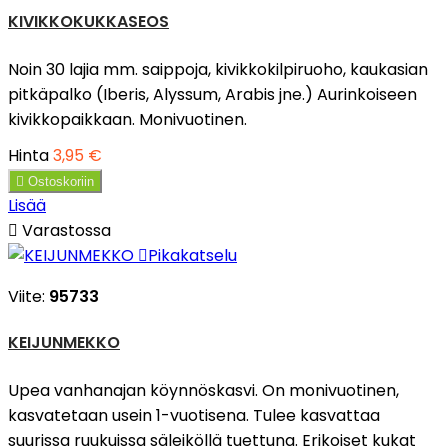
KIVIKKOKUKKASEOS
Noin 30 lajia mm. saippoja, kivikkokilpiruoho, kaukasian
pitkäpalko (Iberis, Alyssum, Arabis jne.) Aurinkoiseen
kivikkopaikkaan. Monivuotinen.
Hinta
3,95 €

Ostoskoriin
Lisää

Varastossa

Pikakatselu
Viite:
95733
KEIJUNMEKKO
Upea vanhanajan köynnöskasvi. On monivuotinen,
kasvatetaan usein 1-vuotisena. Tulee kasvattaa
suurissa ruukuissa säleiköllä tuettuna. Erikoiset kukat