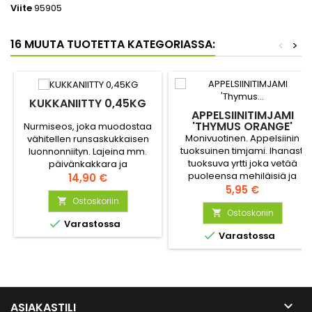
Viite
95905
16 MUUTA TUOTETTA KATEGORIASSA:
<
>
KUKKANIITTY 0,45KG
APPELSIINITIMJAMI
'THYMUS ORANGE'
Nurmiseos, joka muodostaa
Monivuotinen. Appelsiinin
vähitellen runsaskukkaisen
tuoksuinen timjami. Ihanasti
luonnonniityn. Lajeina mm.
tuoksuva yrtti joka vetää
päivänkakkara ja
puoleensa mehiläisiä ja
ruiskaunokki. Aika näyttää,
Hinta
14,90 €
perhosia. Kasvi saa kauniit
Hinta
mitkä kukat viihtyvät
5,95 €
harmaan sävyiset lehdet ja
kasvupaikalla parhaiten.
Ostoskoriin

vaaleanpunaiset kukat heinä
Ostoskoriin
Kukkaniitty sopii myös kuiviin


Varastossa
- syyskuussa.
ja varjoisiin paikkoihin.

Varastossa

ASIAKASTILI