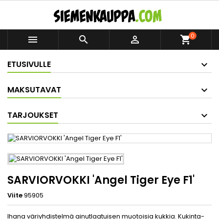
0



shopping_cart
ETUSIVULLE
MAKSUTAVAT
TARJOUKSET
SARVIORVOKKI 'Angel Tiger Eye F1'
Viite
95905
Ihana väriyhdistelmä ainutlaatuisen muotoisia kukkia. Kukinta-