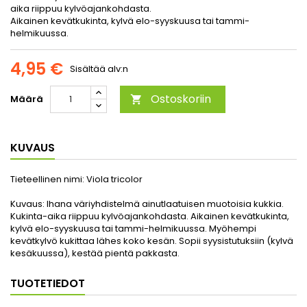
aika riippuu kylvöajankohdasta.
Aikainen kevätkukinta, kylvä elo-syyskuusa tai tammi-
helmikuussa.
4,95 €
Sisältää alv:n
Ostoskoriin
Määrä

KUVAUS
Tieteellinen nimi:
Viola tricolor
Kuvaus:
Ihana väriyhdistelmä ainutlaatuisen muotoisia kukkia.
Kukinta-aika riippuu kylvöajankohdasta. Aikainen kevätkukinta,
kylvä elo-syyskuusa tai tammi-helmikuussa. Myöhempi
kevätkylvö kukittaa lähes koko kesän. Sopii syysistutuksiin (kylvä
kesäkuussa), kestää pientä pakkasta.
TUOTETIEDOT