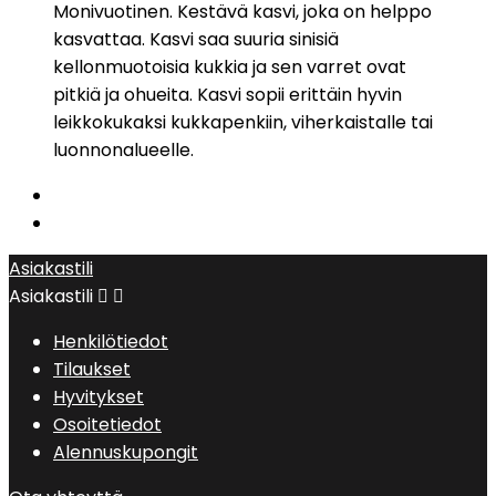
Monivuotinen. Kestävä kasvi, joka on helppo
kasvattaa. Kasvi saa suuria sinisiä
kellonmuotoisia kukkia ja sen varret ovat
pitkiä ja ohueita. Kasvi sopii erittäin hyvin
leikkokukaksi kukkapenkiin, viherkaistalle tai
luonnonalueelle.
Asiakastili
Asiakastili


Henkilötiedot
Tilaukset
Hyvitykset
Osoitetiedot
Alennuskupongit