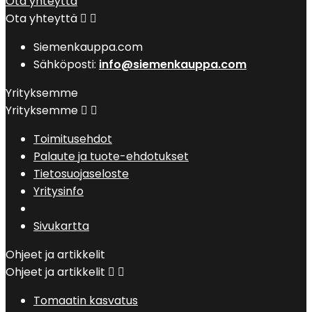
Ota yhteyttä
Ota yhteyttä


Siemenkauppa.com
Sähköposti:
info@siemenkauppa.com
Yrityksemme
Yrityksemme


Toimitusehdot
Palaute ja tuote-ehdotukset
Tietosuojaseloste
Yritysinfo
Sivukartta
Ohjeet ja artikkelit
Ohjeet ja artikkelit


Tomaatin kasvatus