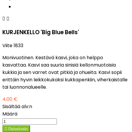


KURJENKELLO 'Big Blue Bells'
Viite
1833
Monivuotinen. Kestävä kasvi, joka on helppo
kasvattaa. Kasvi saa suuria sinisiä kellonmuotoisia
kukkia ja sen varret ovat pitkiä ja ohueita. Kasvi sopii
erittäin hyvin leikkokukaksi kukkapenkiin, viherkaistalle
tai luonnonalueelle.
4,00 €
Sisältää alv:n
Määrä

Ostoskoriin