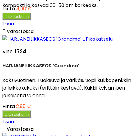
kompakti ja kasvaa 30-50 cm korkeaksi.
Hinta
4,90 €

Ostoskoriin
Lisää

Varastossa

Pikakatselu
Viite:
1724
HARJANEILIKKASEOS 'Grandma'
Kaksivuotinen. Tuoksuva ja värikäs. Sopii kukkapenkkiin
ja leikkokukaksi (erittäin kestävä). Kukkii kylvämisen
jälkeisenä vuonna.
Hinta
2,95 €

Ostoskoriin
Lisää

Varastossa