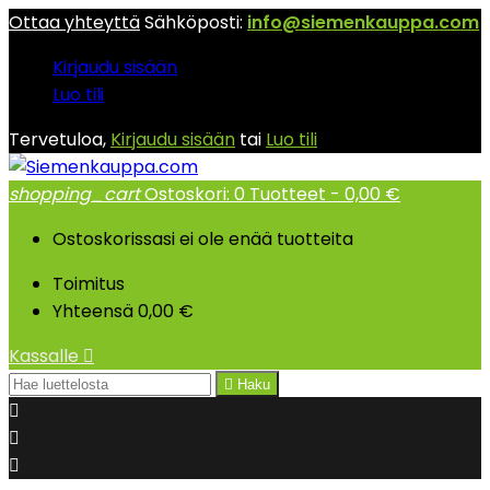
Ottaa yhteyttä
Sähköposti:
info@siemenkauppa.com
Kirjaudu sisään
Luo tili
Tervetuloa,
Kirjaudu sisään
tai
Luo tili
shopping_cart
Ostoskori:
0
Tuotteet - 0,00 €
Ostoskorissasi ei ole enää tuotteita
Toimitus
Yhteensä
0,00 €
Kassalle


Haku


