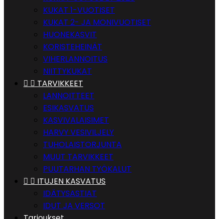
KUKAT 1-VUOTISET
KUKAT 2- JA MONIVUOTISET
HUONEKASVIT
KORISTEHEINÄT
VIHERLANNOITUS
NIITTYKUKAT


TARVIKKEET
LANNOITTEET
ESIKASVATUS
KASVIVALAISIMET
HARVY VESIVILJELY
TUHOLAISTORJUNTA
MUUT TARVIKKEET
PUUTARHAN TYÖKALUT


ITUJEN KASVATUS
IDÄTYSASTIAT
IDUT JA VERSOT
Tarjoukset