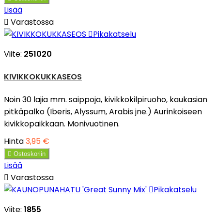
Lisää

Varastossa

Pikakatselu
Viite:
251020
KIVIKKOKUKKASEOS
Noin 30 lajia mm. saippoja, kivikkokilpiruoho, kaukasian
pitkäpalko (Iberis, Alyssum, Arabis jne.) Aurinkoiseen
kivikkopaikkaan. Monivuotinen.
Hinta
3,95 €

Ostoskoriin
Lisää

Varastossa

Pikakatselu
Viite:
1855