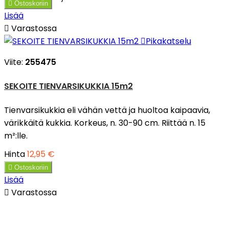

Ostoskoriin
Lisää

Varastossa

Pikakatselu
Viite:
255475
SEKOITE TIENVARSIKUKKIA 15m2
Tienvarsikukkia eli vähän vettä ja huoltoa kaipaavia,
värikkäitä kukkia. Korkeus, n. 30-90 cm. Riittää n. 15
m²:lle.
Hinta
12,95 €

Ostoskoriin
Lisää

Varastossa