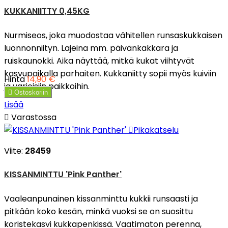
KUKKANIITTY 0,45KG
Nurmiseos, joka muodostaa vähitellen runsaskukkaisen
luonnonniityn. Lajeina mm. päivänkakkara ja
ruiskaunokki. Aika näyttää, mitkä kukat viihtyvät
kasvupaikalla parhaiten. Kukkaniitty sopii myös kuiviin
Hinta
14,90 €
ja varjoisiin paikkoihin.

Ostoskoriin
Lisää

Varastossa

Pikakatselu
Viite:
28459
KISSANMINTTU 'Pink Panther'
Vaaleanpunainen kissanminttu kukkii runsaasti ja
pitkään koko kesän, minkä vuoksi se on suosittu
koristekasvi kukkapenkissä. Vaatimaton perenna,