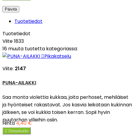
Tuotetiedot
Tuotetiedot
Viite
1833
16 muuta tuotetta kategoriassa:

Pikakatselu
Viite:
2147
PUNA-AILAKKI
Saa monta violettia kukkaa, joita perhoset, mehiläiset
ja hyönteiset rakastavat. Jos kasvia leikataan kukinnan
jälkeen, se voi kukkia toisen kerran. Sopii hyvin
puutarhan villeihin osiin.
Hinta
4,40 €

Ostoskoriin