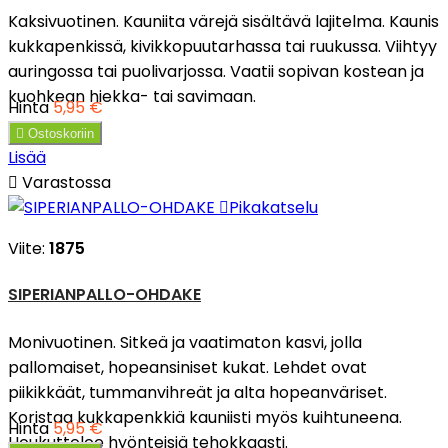
Kaksivuotinen. Kauniita värejä sisältävä lajitelma. Kaunis
kukkapenkissä, kivikkopuutarhassa tai ruukussa. Viihtyy
auringossa tai puolivarjossa. Vaatii sopivan kostean ja
kuohkean hiekka- tai savimaan.
Hinta
5,95 €

Ostoskoriin
Lisää

Varastossa

Pikakatselu
Viite:
1875
SIPERIANPALLO-OHDAKE
Monivuotinen. Sitkeä ja vaatimaton kasvi, jolla
pallomaiset, hopeansiniset kukat. Lehdet ovat
piikikkäät, tummanvihreät ja alta hopeanväriset.
Koristaa kukkapenkkiä kauniisti myös kuihtuneena.
Hinta
5,95 €
Houkuttelee hyönteisiä tehokkaasti.