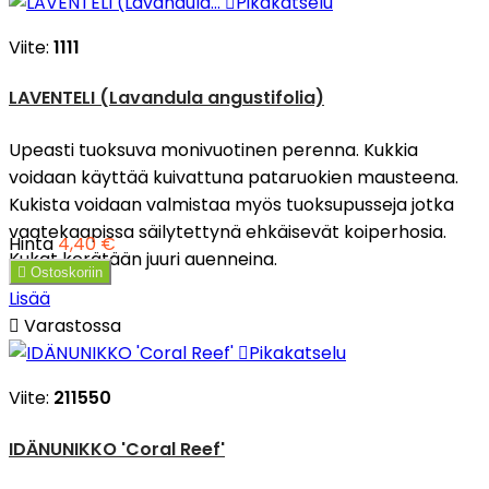

Pikakatselu
Viite:
1111
LAVENTELI (Lavandula angustifolia)
Upeasti tuoksuva monivuotinen perenna. Kukkia
voidaan käyttää kuivattuna pataruokien mausteena.
Kukista voidaan valmistaa myös tuoksupusseja jotka
vaatekaapissa säilytettynä ehkäisevät koiperhosia.
Hinta
4,40 €
Kukat kerätään juuri auenneina.

Ostoskoriin
Lisää

Varastossa

Pikakatselu
Viite:
211550
IDÄNUNIKKO 'Coral Reef'