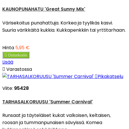
KAUNOPUNAHATU 'Great Sunny Mix'
Värisekoitus punahattuja. Korkea ja tyylikäs kasvi.
Suuria värikkäitä kukkia. Kukkapenkkiin tai yrttitarhaan.
Hinta
5,95 €

Ostoskoriin
Lisää

Varastossa

Pikakatselu
Viite:
95428
TARHASALKORUUSU 'Summer Carnival'
Runsaat ja täyteläiset kukat valkoisen, keltaisen,
roosan ja tummanpunaisen sävyissä. Komea