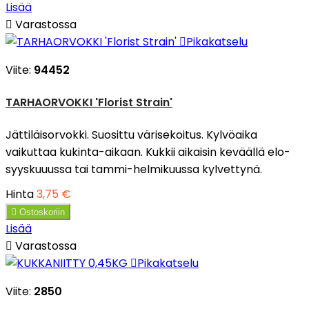
Lisää

Varastossa

Pikakatselu
Viite:
94452
TARHAORVOKKI 'Florist Strain'
Jättiläisorvokki. Suosittu värisekoitus. Kylvöaika
vaikuttaa kukinta-aikaan. Kukkii aikaisin keväällä elo-
syyskuuussa tai tammi-helmikuussa kylvettynä.
Hinta
3,75 €

Ostoskoriin
Lisää

Varastossa

Pikakatselu
Viite:
2850