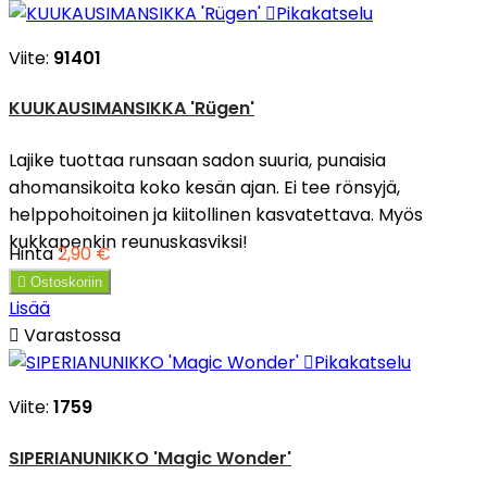

Pikakatselu
Viite:
91401
KUUKAUSIMANSIKKA 'Rügen'
Lajike tuottaa runsaan sadon suuria, punaisia
ahomansikoita koko kesän ajan. Ei tee rönsyjä,
helppohoitoinen ja kiitollinen kasvatettava. Myös
kukkapenkin reunuskasviksi!
Hinta
2,90 €

Ostoskoriin
Lisää

Varastossa

Pikakatselu
Viite:
1759
SIPERIANUNIKKO 'Magic Wonder'