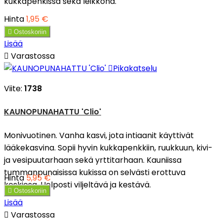
kukkapenkissä sekä leikkona.
Hinta
1,95 €

Ostoskoriin
Lisää

Varastossa

Pikakatselu
Viite:
1738
KAUNOPUNAHATTU 'Clio'
Monivuotinen. Vanha kasvi, jota intiaanit käyttivät
lääkekasvina. Sopii hyvin kukkapenkkiin, ruukkuun, kivi-
ja vesipuutarhaan sekä yrttitarhaan. Kauniissa
tummanpunaisissa kukissa on selvästi erottuva
Hinta
5,95 €
keskiosa. Helposti viljeltävä ja kestävä.

Ostoskoriin
Lisää

Varastossa