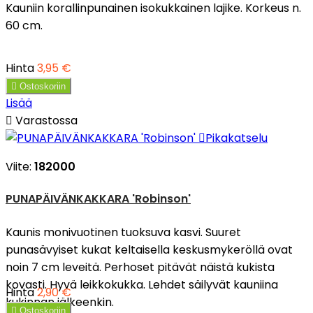
Kauniin korallinpunainen isokukkainen lajike. Korkeus n.
60 cm.
Hinta
3,95 €

Ostoskoriin
Lisää

Varastossa

Pikakatselu
Viite:
182000
PUNAPÄIVÄNKAKKARA 'Robinson'
Kaunis monivuotinen tuoksuva kasvi. Suuret
punasävyiset kukat keltaisella keskusmykeröllä ovat
noin 7 cm leveitä. Perhoset pitävät näistä kukista
kovasti. Hyvä leikkokukka. Lehdet säilyvät kauniina
Hinta
2,90 €
kukinnan jälkeenkin.

Ostoskoriin