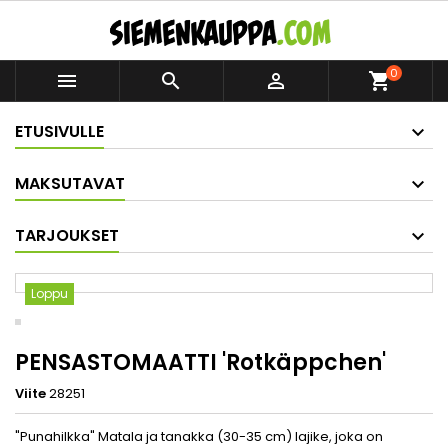
0



shopping_cart
ETUSIVULLE
MAKSUTAVAT
TARJOUKSET
Loppu
PENSASTOMAATTI 'Rotkäppchen'
Viite
28251
"Punahilkka" Matala ja tanakka (30-35 cm) lajike, joka on