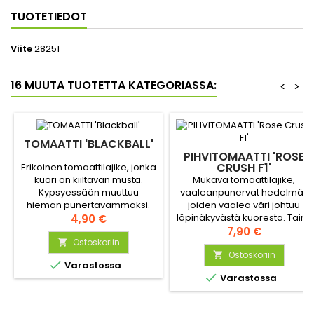
TUOTETIEDOT
Viite
28251
16 MUUTA TUOTETTA KATEGORIASSA:
<
>
TOMAATTI 'BLACKBALL'
PIHVITOMAATTI 'ROSE
CRUSH F1'
Erikoinen tomaattilajike, jonka
Mukava tomaattilajike,
kuori on kiiltävän musta.
vaaleanpunervat hedelmät,
Kypsyessään muuttuu
joiden vaalea väri johtuu
hieman punertavammaksi.
läpinäkyvästä kuoresta. Taimi
Mehukas ja hyvänmakuinen
Hinta
4,90 €
tuottaa runsaasti
Hinta
lajike.
7,90 €
keskikokoisia
Ostoskoriin

pihvitomaatteja. Hedelmät
Ostoskoriin


Varastossa
ovat epäsäännöllisiä, hieman

Varastossa
poimuisia, ja kuori on sileä ja
kiiltävä.