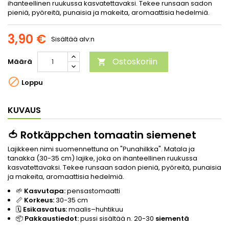
ihanteellinen ruukussa kasvatettavaksi. Tekee runsaan sadon
pieniä, pyöreitä, punaisia ja makeita, aromaattisia hedelmiä.
3,90 €
Sisältää alv:n
Ostoskoriin
Määrä


Loppu
KUVAUS
🍅 Rotkäppchen tomaatin siemenet
Lajikkeen nimi suomennettuna on "Punahilkka". Matala ja
tanakka (30-35 cm) lajike, joka on ihanteellinen ruukussa
kasvatettavaksi. Tekee runsaan sadon pieniä, pyöreitä, punaisia
ja makeita, aromaattisia hedelmiä.
🌱
Kasvutapa:
pensastomaatti
📏
Korkeus:
30-35 cm
🗓️
Esikasvatus:
maalis–huhtikuu
📦
Pakkaustiedot:
pussi sisältää n. 20-30
siementä