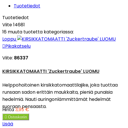
Tuotetiedot
Tuotetiedot
Viite
14681
16 muuta tuotetta kategoriassa:
Loppu

Pikakatselu
Viite:
86337
KIRSIKKATOMAATTI 'Zuckertraube' LUOMU
Helppohoitoinen kirsikkatomaattilajike, joka tuottaa
runsaan sadon erittäin maukkaita, pieniä punaisia
hedelmiä. Nauti auringonlämmittämät hedelmät
suoraan pensaasta.
Hinta
3,95 €

Ostoskoriin
Lisää