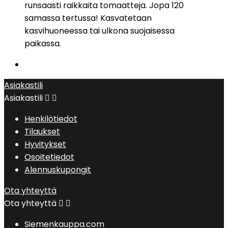
runsaasti raikkaita tomaatteja. Jopa 120
samassa tertussa! Kasvatetaan
kasvihuoneessa tai ulkona suojaisessa
paikassa.
Asiakastili
Asiakastili


Henkilötiedot
Tilaukset
Hyvitykset
Osoitetiedot
Alennuskupongit
Ota yhteyttä
Ota yhteyttä


Siemenkauppa.com