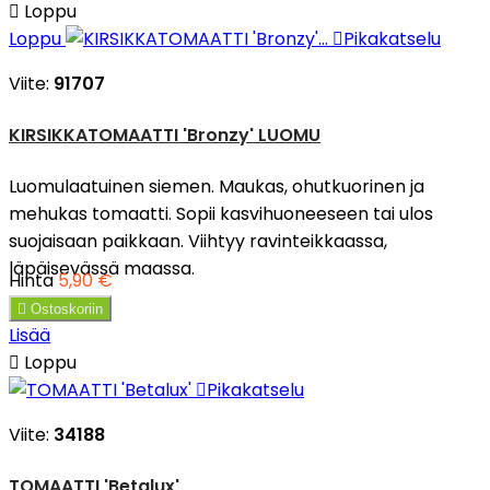

Loppu
Loppu

Pikakatselu
Viite:
91707
KIRSIKKATOMAATTI 'Bronzy' LUOMU
Luomulaatuinen siemen. Maukas, ohutkuorinen ja
mehukas tomaatti. Sopii kasvihuoneeseen tai ulos
suojaisaan paikkaan. Viihtyy ravinteikkaassa,
läpäisevässä maassa.
Hinta
5,90 €

Ostoskoriin
Lisää

Loppu

Pikakatselu
Viite:
34188
TOMAATTI 'Betalux'