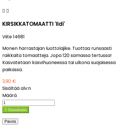


KIRSIKKATOMAATTI 'Ildi'
Viite
14681
Monen harrastajan luottolajike. Tuottaa runsaasti
raikkaita tomaatteja. Jopa 120 samassa tertussa!
Kasvatetaan kasvihuoneessa tai ulkona suojaisessa
paikassa.
3,90 €
Sisältää alv:n
Määrä

Ostoskoriin