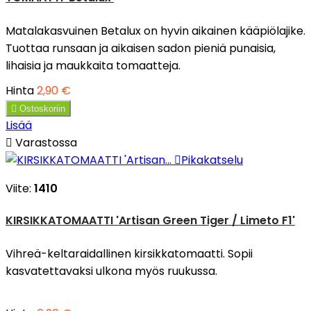
Matalakasvuinen Betalux on hyvin aikainen kääpiölajike.
Tuottaa runsaan ja aikaisen sadon pieniä punaisia,
lihaisia ja maukkaita tomaatteja.
Hinta
2,90 €

Ostoskoriin
Lisää

Varastossa

Pikakatselu
Viite:
1410
KIRSIKKATOMAATTI 'Artisan Green Tiger / Limeto F1'
Vihreä-keltaraidallinen kirsikkatomaatti. Sopii
kasvatettavaksi ulkona myös ruukussa.