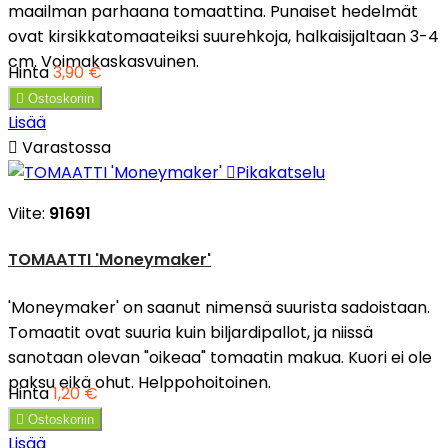
maailman parhaana tomaattina. Punaiset hedelmät
ovat kirsikkatomaateiksi suurehkoja, halkaisijaltaan 3-4
cm. Voimakaskasvuinen.
Hinta
3,90 €

Ostoskoriin
Lisää

Varastossa

Pikakatselu
Viite:
91691
TOMAATTI 'Moneymaker'
'Moneymaker' on saanut nimensä suurista sadoistaan.
Tomaatit ovat suuria kuin biljardipallot, ja niissä
sanotaan olevan "oikeaa" tomaatin makua. Kuori ei ole
paksu eikä ohut. Helppohoitoinen.
Hinta
1,20 €

Ostoskoriin
Lisää