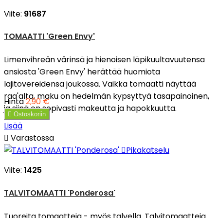
Viite:
91687
TOMAATTI 'Green Envy'
Limenvihreän värinsä ja hienoisen läpikuultavuutensa
ansiosta 'Green Envy' herättää huomiota
lajitovereidensa joukossa. Vaikka tomaatti näyttää
raa'alta, maku on hedelmän kypsyttyä tasapainoinen,
Hinta
2,90 €
ja siinä on sopivasti makeutta ja hapokkuutta.

Ostoskoriin
Lisää

Varastossa

Pikakatselu
Viite:
1425
TALVITOMAATTI 'Ponderosa'
Tuoreita tomaatteja - myös talvella. Talvitomaatteja