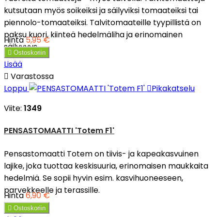
kutsutaan myös soikeiksi ja säilyviksi tomaateiksi tai
piennolo-tomaateiksi. Talvitomaateille tyypillistä on
paksu kuori, kiinteä hedelmäliha ja erinomainen
Hinta
5,95 €
säilyvyys.

Ostoskoriin
Lisää

Varastossa
Loppu

Pikakatselu
Viite:
1349
PENSASTOMAATTI 'Totem F1'
Pensastomaatti Totem on tiivis- ja kapeakasvuinen
lajike, joka tuottaa keskisuuria, erinomaisen maukkaita
hedelmiä. Se sopii hyvin esim. kasvihuoneeseen,
parvekkeelle ja terassille.
Hinta
6,90 €

Ostoskoriin