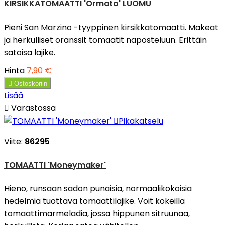
KIRSIKKATOMAATTI 'Ormato' LUOMU
Pieni San Marzino -tyyppinen kirsikkatomaatti. Makeat
ja herkulliset oranssit tomaatit naposteluun. Erittäin
satoisa lajike.
Hinta
7,90 €

Ostoskoriin
Lisää

Varastossa

Pikakatselu
Viite:
86295
TOMAATTI 'Moneymaker'
Hieno, runsaan sadon punaisia, normaalikokoisia
hedelmiä tuottava tomaattilajike. Voit kokeilla
tomaattimarmeladia, jossa hippunen sitruunaa,