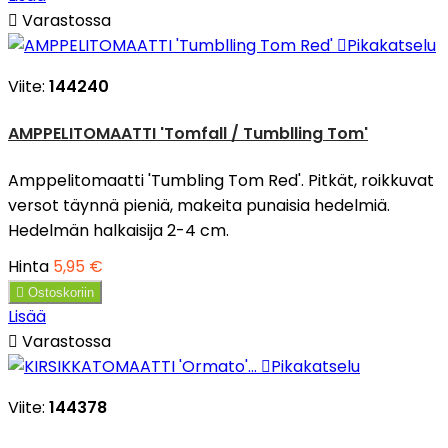

Varastossa

Pikakatselu
Viite:
144240
AMPPELITOMAATTI 'Tomfall / Tumblling Tom'
Amppelitomaatti 'Tumbling Tom Red'. Pitkät, roikkuvat
versot täynnä pieniä, makeita punaisia hedelmiä.
Hedelmän halkaisija 2-4 cm.
Hinta
5,95 €

Ostoskoriin
Lisää

Varastossa

Pikakatselu
Viite:
144378