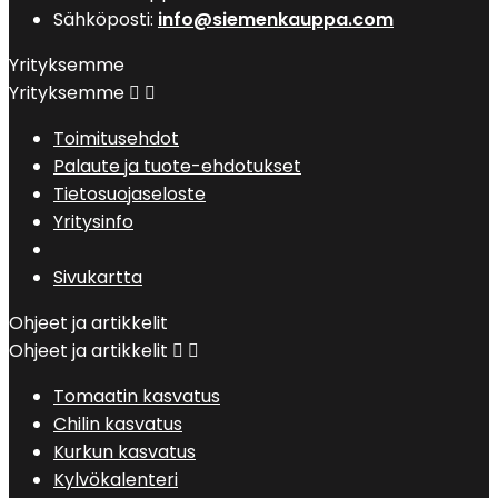
Sähköposti:
info@siemenkauppa.com
Yrityksemme
Yrityksemme


Toimitusehdot
Palaute ja tuote-ehdotukset
Tietosuojaseloste
Yritysinfo
Sivukartta
Ohjeet ja artikkelit
Ohjeet ja artikkelit


Tomaatin kasvatus
Chilin kasvatus
Kurkun kasvatus
Kylvökalenteri