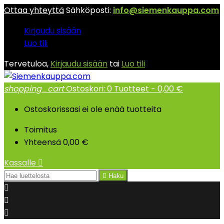
Ottaa yhteyttä
Sähköposti:
info@siemenkauppa.com
Kirjaudu sisään
Luo tili
Tervetuloa,
Kirjaudu sisään
tai
Luo tili
shopping_cart
Ostoskori:
0
Tuotteet - 0,00 €
Ostoskorissasi ei ole enää tuotteita
Toimitus
Yhteensä
0,00 €
Kassalle


Haku


