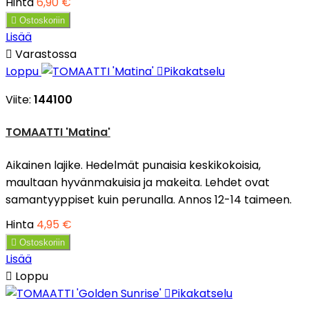
Hinta
6,90 €

Ostoskoriin
Lisää

Varastossa
Loppu

Pikakatselu
Viite:
144100
TOMAATTI 'Matina'
Aikainen lajike. Hedelmät punaisia keskikokoisia,
maultaan hyvänmakuisia ja makeita. Lehdet ovat
samantyyppiset kuin perunalla. Annos 12-14 taimeen.
Hinta
4,95 €

Ostoskoriin
Lisää

Loppu

Pikakatselu