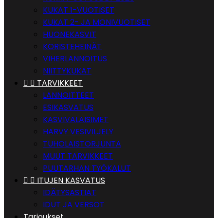
KUKAT 1-VUOTISET
KUKAT 2- JA MONIVUOTISET
HUONEKASVIT
KORISTEHEINÄT
VIHERLANNOITUS
NIITTYKUKAT


TARVIKKEET
LANNOITTEET
ESIKASVATUS
KASVIVALAISIMET
HARVY VESIVILJELY
TUHOLAISTORJUNTA
MUUT TARVIKKEET
PUUTARHAN TYÖKALUT


ITUJEN KASVATUS
IDÄTYSASTIAT
IDUT JA VERSOT
Tarjoukset