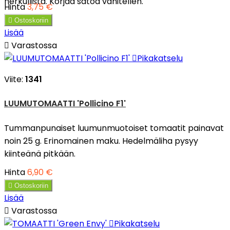
herkullista. Korjaa satoa vähitellen.
Hinta
3,75 €

Ostoskoriin
Lisää

Varastossa

Pikakatselu
Viite:
1341
LUUMUTOMAATTI 'Pollicino F1'
Tummanpunaiset luumunmuotoiset tomaatit painavat
noin 25 g. Erinomainen maku. Hedelmäliha pysyy
kiinteänä pitkään.
Hinta
6,90 €

Ostoskoriin
Lisää

Varastossa

Pikakatselu