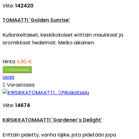
Viite:
142420
TOMAATTI 'Golden Sunrise'
Kullankeltaiset, keskikokoiset erittäin maukkaat ja
aromikkaat hedelmät. Melko aikainen.
Hinta
4,90 €

Ostoskoriin
Lisää

Varastossa

Pikakatselu
Viite:
14674
KIRSIKKATOMAATTI 'Gardener's Delight'
Erittäin pidetty, vanha lajike, jota pidetään jopa