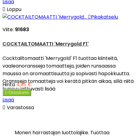
Lisää

Loppu

Pikakatselu
Viite:
91683
COCKTAILTOMAATTI 'Merrygold F1'
Cocktailtomaatti 'Merrygold' F1 tuottaa kiinteitä,
vaaleanoransseja tomaatteja, joiden runsaassa
maussa on aromaattisuutta ja sopivasti hapokkuutta.
Oransseja tomaatteja voi kerätä pitkän aikaa, sillä niitä
Hinta
4,95 €
kypsyy jatkuvasti lisää

Ostoskoriin
Lisää

Varastossa
Monen harrastajan luottolajike. Tuottaa