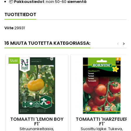
📦
Pakkaustiedot:
noin 50-60
siementä
TUOTETIEDOT
Viite
29931
16 MUUTA TUOTETTA KATEGORIASSA:
<
>
Uusi
TOMAATTI 'LEMON BOY
TOMAATTI 'HARZFEUER
F1'
F1'
Sitruunankeltaisia,
Suosittu lajike. Tukeva,