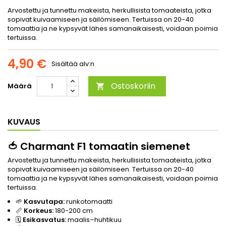
Arvostettu ja tunnettu makeista, herkullisista tomaateista, jotka
sopivat kuivaamiseen ja säilömiseen. Tertuissa on 20-40
tomaattia ja ne kypsyvät lähes samanaikaisesti, voidaan poimia
tertuissa.
4,90 €
Sisältää alv:n
Ostoskoriin
Määrä

KUVAUS
🍅
Charmant F1 tomaatin siemenet
Arvostettu ja tunnettu makeista, herkullisista tomaateista, jotka
sopivat kuivaamiseen ja säilömiseen. Tertuissa on 20-40
tomaattia ja ne kypsyvät lähes samanaikaisesti, voidaan poimia
tertuissa.
🌱
Kasvutapa:
runkotomaatti
📏
Korkeus:
180-200 cm
🗓️
Esikasvatus:
maalis–huhtikuu