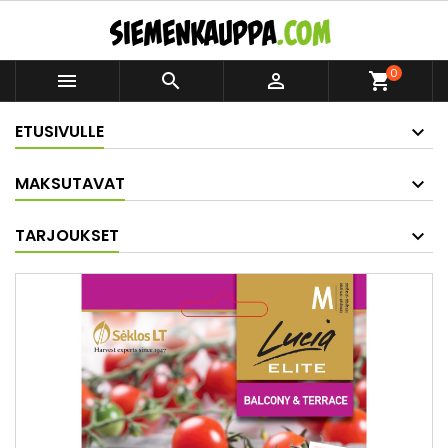
0



shopping_cart
ETUSIVULLE
MAKSUTAVAT
TARJOUKSET