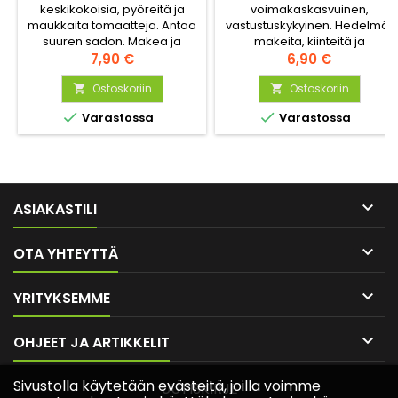
keskikokoisia, pyöreitä ja
voimakaskasvuinen,
maukkaita tomaatteja. Antaa
vastustuskykyinen. Hedelmät
suuren sadon. Makea ja
makeita, kiinteitä ja
mieto maku, hedelmäliha
Hinta
keskisuuria.
Hinta
7,90 €
6,90 €
kiinteää ja mehukasta.
Vastustuskykyinen taudeille.
Ostoskoriin
Ostoskoriin




Varastossa
Varastossa

ASIAKASTILI

OTA YHTEYTTÄ

YRITYKSEMME

OHJEET JA ARTIKKELIT
Sivustolla käytetään evästeitä, joilla voimme
UUTISKIRJE