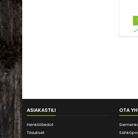
ASIAKASTILI
OTA YH
Henkilötiedot
Siemenk
Tilaukset
Sähköpos