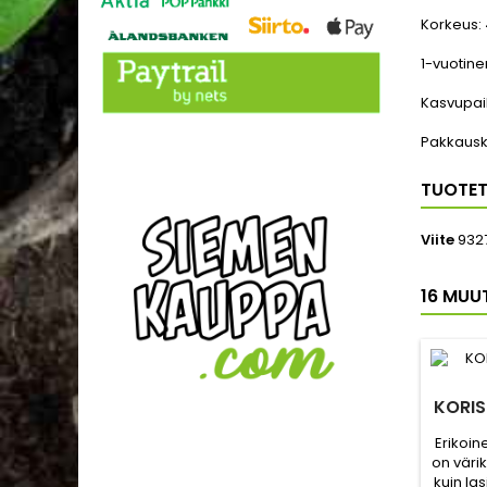
Korkeus:
1-vuotine
Kasvupai
Pakkaus
TUOTET
Viite
932
16 MUU
KORIS
Erikoin
on värik
kuin la