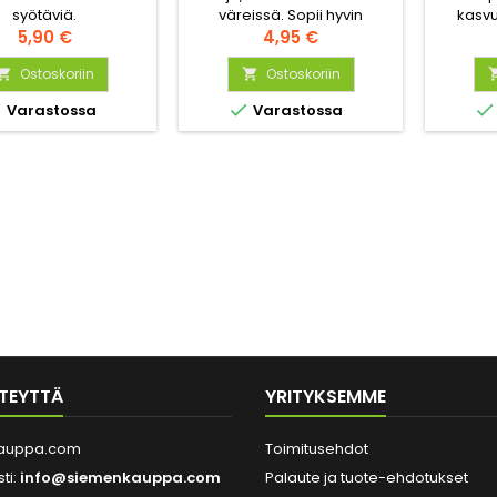
syötäviä.
väreissä. Sopii hyvin
kasvu
Hinta
kukkapenkkiin ja
Hinta
ke
5,90 €
4,95 €
leikkokukaksi.
voimakka
Ostoskoriin
Ostoskoriin
Mehilä





Varastossa
Varastossa
TEYTTÄ
YRITYKSEMME
auppa.com
Toimitusehdot
ti:
info@siemenkauppa.com
Palaute ja tuote-ehdotukset