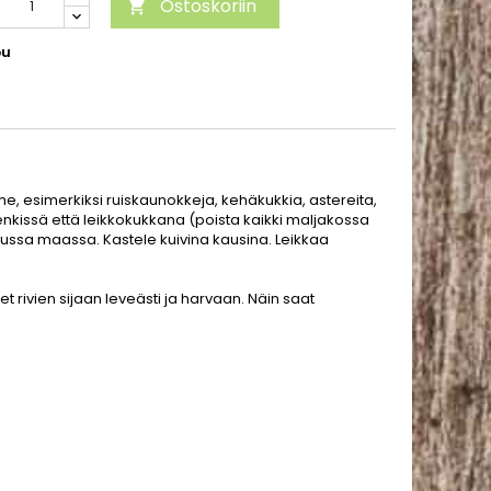
Ostoskoriin

pu
, esimerkiksi ruiskaunokkeja, kehäkukkia, astereita,
enkissä että leikkokukkana (poista kaikki maljakossa
tetussa maassa. Kastele kuivina kausina. Leikkaa
 rivien sijaan leveästi ja harvaan. Näin saat