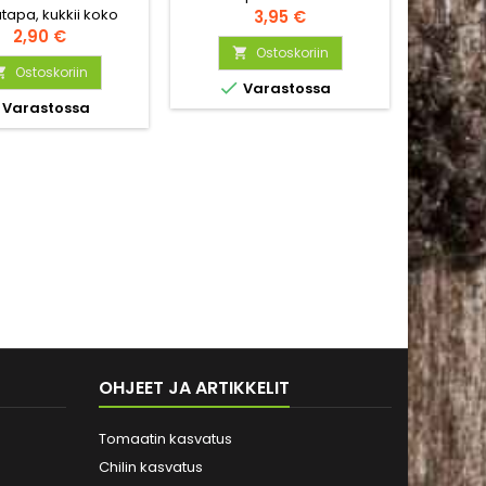
tapa, kukkii koko
muoto vaihtelee, niiden väri
Hinta
yhteisis
3,95 €
sän valkoisin,
Hinta
on keltainen, vihreä ja/tai
maljakos
2,90 €
antuoksuisin kukin.
oranssi.
Ostoskoriin
rehevä

iset ja hyönteisten
Ostoskoriin



Varastossa
suosima.
Varastossa
OHJEET JA ARTIKKELIT
Tomaatin kasvatus
Chilin kasvatus