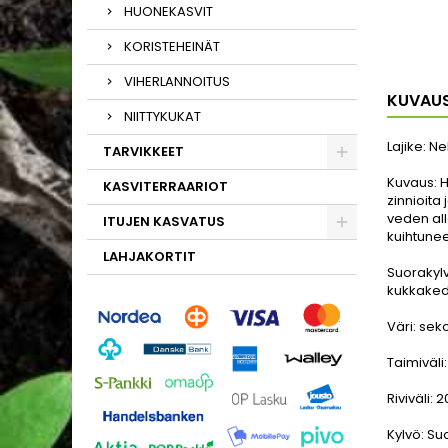
HUONEKASVIT
KORISTEHEINÄT
VIHERLANNOITUS
KUVAU
NIITTYKUKAT
Lajike:
Ne
TARVIKKEET
Kuvaus:
H
KASVITERRAARIOT
zinnioita
veden all
ITUJEN KASVATUS
kuihtunee
LAHJAKORTIT
Suorakyl
kukkaked
Väri:
seko
Taimiväli
Riviväli:
2
Kylvö:
Su