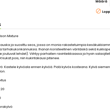
Määrä

Lop
S
lson Mixture
auska ja suosittu seos, jossa on monia rakastetuimpia kesäkukkiamme
 ja tarhakukonkannuksia. Ihanan koristeellinen väriläiskä sekä kukkap
e joutuvat lehdet). Viihtyy parhaiten ravinteikkaassa ja hyvin salaoji
t kukat pois, niin kukintakausi pitenee.
vö:
Kastele kylvöala ennen kylvöä. Pidä kylvös kosteana. Kylvä siemenet
on.
itus
:
20
0
orakylvö