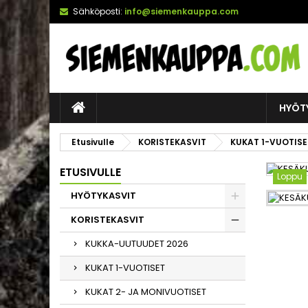
Sähköposti:
info@siemenkauppa.com
HYÖT
Etusivulle
KORISTEKASVIT
KUKAT 1-VUOTISE
ETUSIVULLE
Loppu
HYÖTYKASVIT
KORISTEKASVIT
KUKKA-UUTUUDET 2026
KUKAT 1-VUOTISET
KUKAT 2- JA MONIVUOTISET