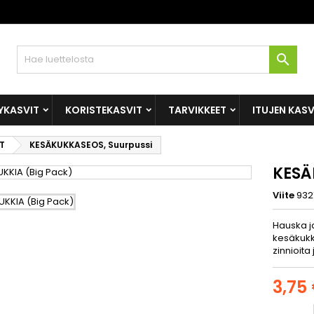

YKASVIT
KORISTEKASVIT
TARVIKKEET
ITUJEN KAS
T
KESÄKUKKASEOS, Suurpussi
KESÄ
Viite
932
Hauska j
kesäkukk
zinnioita
3,75