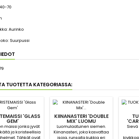
40-70
n
kka:
Aurinko
koko:
Suurpussi
IEDOT
79
TA TUOTETTA KATEGORIASSA:
TEMAISSI 'GLASS
KIINANASTERI 'DOUBLE
TU
GEM'
MIX' LUOMU
'CAR
en maissi jonka jyvät
Luomulaatuinen siemen.
Sievä 
käitä ja koristeellisia
Kiinanasteri, joka kasvattaa
sihelmet. Tähkät ovat
isoja, runsaita kukkia eri
kivikko