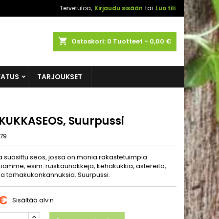
Tervetuloa,
Kirjaudu sisään
tai
Luo tili
shopping_cart
Ostoskori:
0
Tuotteet - 0,00 €
VATUS
TARJOUKSET
KUKKASEOS, Suurpussi
79
a suosittu seos, jossa on monia rakastetuimpia
iamme, esim. ruiskaunokkeja, kehäkukkia, astereita,
 ja tarhakukonkannuksia. Suurpussi.
 €
Sisältää alv:n