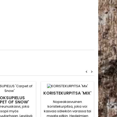
<
>
KORISTEKURPITSA 'MIX'
ISOTS
OKSUPIELUS
PET OF SNOW'
Nopeakasvuinen
Suuret j
reunuskasvi, joka
koristekurpitsa, joka voi
tsin
sopii myös
kasvaa säleikön varassa tai
seok
puutarhaan. Leviävä
maata pitkin. Hedelmien
kukkapen