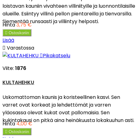
loistavan kauniin vivahteen villiniityille ja luonnontilaisille
alueille. Esiintyy villinä pellon pientareilla ja tienvarsilla.
Siementää runsaasti ja villiintyy helposti.
Hinta
3,75 €

Ostoskoriin
Lisää

Varastossa

Pikakatselu
Viite:
1876
KULTAHEHKU
Uskomattoman kaunis ja koristeellinen kasvi. Sen
varret ovat korkeat ja lehdettömät ja varren
yläosassa olevat kukat ovat pallomaisia. Sen
kukintakausi on pitkä aina heinäkuusta lokakuuhun asti.
Hinta
4,00 €

Ostoskoriin