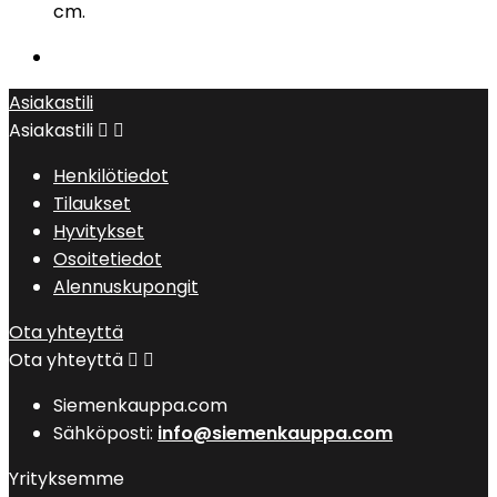
cm.
Asiakastili
Asiakastili


Henkilötiedot
Tilaukset
Hyvitykset
Osoitetiedot
Alennuskupongit
Ota yhteyttä
Ota yhteyttä


Siemenkauppa.com
Sähköposti:
info@siemenkauppa.com
Yrityksemme