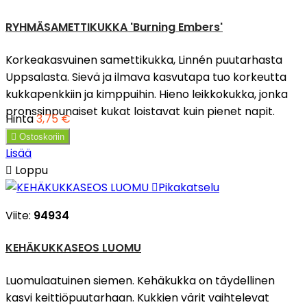
RYHMÄSAMETTIKUKKA 'Burning Embers'
Korkeakasvuinen samettikukka, Linnén puutarhasta
Uppsalasta. Sievä ja ilmava kasvutapa tuo korkeutta
kukkapenkkiin ja kimppuihin. Hieno leikkokukka, jonka
pronssinpunaiset kukat loistavat kuin pienet napit.
Hinta
3,75 €

Ostoskoriin
Lisää

Loppu

Pikakatselu
Viite:
94934
KEHÄKUKKASEOS LUOMU
Luomulaatuinen siemen. Kehäkukka on täydellinen
kasvi keittiöpuutarhaan. Kukkien värit vaihtelevat