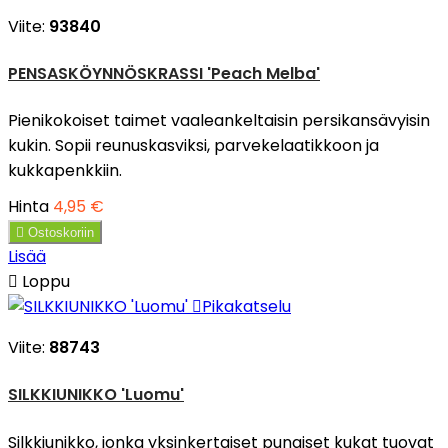
Viite:
93840
PENSASKÖYNNÖSKRASSI 'Peach Melba'
Pienikokoiset taimet vaaleankeltaisin persikansävyisin
kukin. Sopii reunuskasviksi, parvekelaatikkoon ja
kukkapenkkiin.
Hinta
4,95 €

Ostoskoriin
Lisää

Loppu

Pikakatselu
Viite:
88743
SILKKIUNIKKO 'Luomu'
Silkkiunikko, jonka yksinkertaiset punaiset kukat tuovat