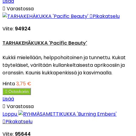
Lisää

Varastossa

Pikakatselu
Viite:
94924
TARHAKEHÄKUKKA 'Pacific Beauty'
Kukkii mielellään, helppohoitoinen ja tunnettu. Kukat
täyteläiset, väriltään kullankeltaisesta aprikoosiin ja
oranssiin. Kaunis kukkapenkissä ja kasvimaalla.
Hinta
3,75 €

Ostoskoriin
Lisää

Varastossa
Loppu

Pikakatselu
Viite:
95644