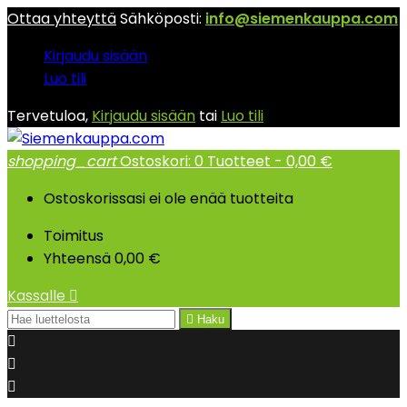
Ottaa yhteyttä
Sähköposti:
info@siemenkauppa.com
Kirjaudu sisään
Luo tili
Tervetuloa,
Kirjaudu sisään
tai
Luo tili
shopping_cart
Ostoskori:
0
Tuotteet - 0,00 €
Ostoskorissasi ei ole enää tuotteita
Toimitus
Yhteensä
0,00 €
Kassalle


Haku


