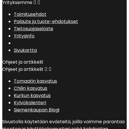
Yrityksemme


Toimitusehdot
Palaute ja tuote-ehdotukset
Tietosuojaseloste
Yritysinfo
Sivukartta
Ohjeet ja artikkelit
Ohjeet ja artikkelit


Tomaatin kasvatus
Chilin kasvatus
Kurkun kasvatus
Kylvökalenteri
Siemenkaupan Blogi
Sivustolla käytetään evästeitä, joilla voimme parantaa
sivustoa ja käyttökokemustasi sekä kohdentaa