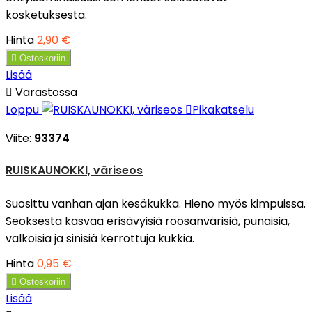
kosketuksesta.
Hinta
2,90 €

Ostoskoriin
Lisää

Varastossa
Loppu

Pikakatselu
Viite:
93374
RUISKAUNOKKI, väriseos
Suosittu vanhan ajan kesäkukka. Hieno myös kimpuissa.
Seoksesta kasvaa erisävyisiä roosanvärisiä, punaisia,
valkoisia ja sinisiä kerrottuja kukkia.
Hinta
0,95 €

Ostoskoriin
Lisää