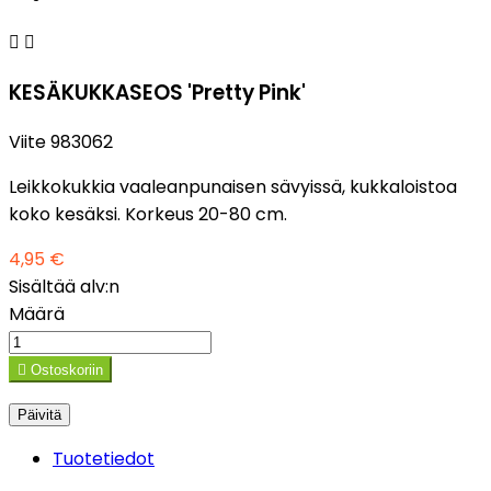


KESÄKUKKASEOS 'Pretty Pink'
Viite
983062
Leikkokukkia vaaleanpunaisen sävyissä, kukkaloistoa
koko kesäksi. Korkeus 20-80 cm.
4,95 €
Sisältää alv:n
Määrä

Ostoskoriin
Tuotetiedot