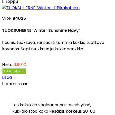

Loppu

Pikakatselu
Viite:
94025
TUOKSUHERNE 'Winter Sunshine Navy'
Kaunis, tuoksuva, runsaasti tummia kukkia tuottava
köynnös. Sopii ruukkuun ja kukkapenkkiin.
Hinta
6,90 €

Ostoskoriin
Lisää

Varastossa
Leikkokukkia vaaleanpunaisen sävyissä,
kukkaloistoa koko kesäksi. Korkeus 20-80