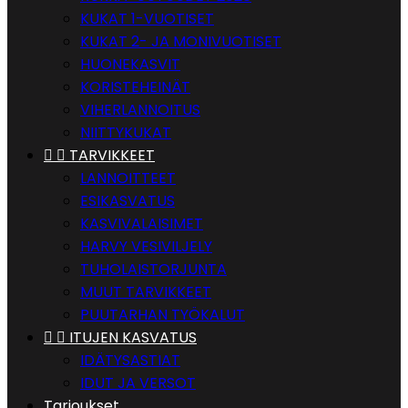
KUKAT 1-VUOTISET
KUKAT 2- JA MONIVUOTISET
HUONEKASVIT
KORISTEHEINÄT
VIHERLANNOITUS
NIITTYKUKAT


TARVIKKEET
LANNOITTEET
ESIKASVATUS
KASVIVALAISIMET
HARVY VESIVILJELY
TUHOLAISTORJUNTA
MUUT TARVIKKEET
PUUTARHAN TYÖKALUT


ITUJEN KASVATUS
IDÄTYSASTIAT
IDUT JA VERSOT
Tarjoukset