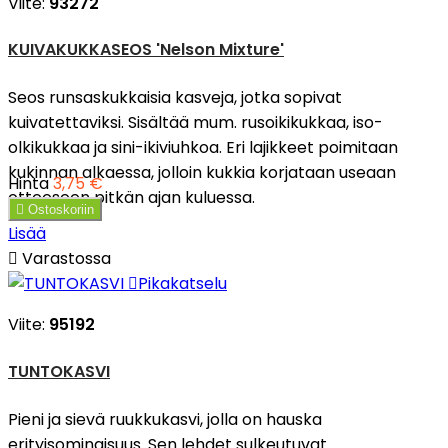
Viite:
93272
KUIVAKUKKASEOS 'Nelson Mixture'
Seos runsaskukkaisia kasveja, jotka sopivat
kuivatettaviksi. Sisältää mum. rusoikikukkaa, iso-
olkikukkaa ja sini-ikiviuhkoa. Eri lajikkeet poimitaan
kukinnan alkaessa, jolloin kukkia korjataan useaan
Hinta
3,75 €
otteeseen pitkän ajan kuluessa.

Ostoskoriin
Lisää

Varastossa

Pikakatselu
Viite:
95192
TUNTOKASVI
Pieni ja sievä ruukkukasvi, jolla on hauska
erityisominaisuus. Sen lehdet sulkeutuvat