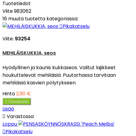
Tuotetiedot
Viite
983062
16 muuta tuotetta kategoriassa:

Pikakatselu
Viite:
93254
MEHILÄISKUKKIA, seos
Hyödyllinen ja kaunis kukkaseos. Valitut lajikkeet
houkuttelevat mehiläisiä. Puutarhassa tarvitaan
mehiläisiä kasvien pölytykseen.
Hinta
2,90 €

Ostoskoriin
Lisää

Varastossa
Loppu

Pikakatselu