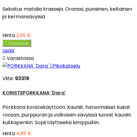
Sekoitus matalia krasseja. Oranssi, punainen, keltainen
ja kermansävyisiä.
Hinta
2,95 €

Ostoskoriin
Lisää

Varastossa

Pikakatselu
Viite:
93319
KORISTEPORKKANA 'Dara'
Porkkana koristekäyttöön. Kauniit, harsomaiset kukat
roosan, purppuran ja valkoisen sävyissä luovat kauniin
kukkapenkin. Sopii täytteeksi kimppuihin.
Hinta
4,95 €