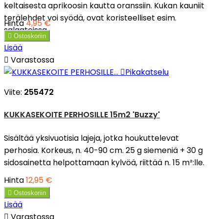
keltaisesta aprikoosin kautta oranssiin. Kukan kauniit
terälehdet voi syödä, ovat koristeelliset esim.
Hinta
4,95 €
salaateissa.

Ostoskoriin
Lisää

Varastossa

Pikakatselu
Viite:
255472
KUKKASEKOITE PERHOSILLE 15m2 'Buzzy'
Sisältää yksivuotisia lajeja, jotka houkuttelevat
perhosia. Korkeus, n. 40-90 cm. 25 g siemeniä + 30 g
sidosainetta helpottamaan kylvöä, riittää n. 15 m²:lle.
Hinta
12,95 €

Ostoskoriin
Lisää

Varastossa