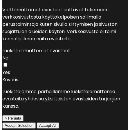
Välttämättömät evästeet auttavat tekemään
verkkosivustosta käyttökelpoisen sallimalla
perustoimintoja kuten sivulla siirtymisen ja sivuston
suojattujen alueiden käytön. Verkkosivusto ei toimi
kunnolla ilman näitä evästeitä.
Luokittelemattomat evästeet
No
Yes
Kuvaus
Luokittelemme parhaillamme luokittelemattomia
evästeitä yhdessä yksittäisten evästeiden tarjoajien
kanssa.
> Peruuta
Accept Selection
Accept All