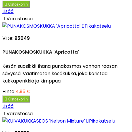

Ostoskoriin
Lisää

Varastossa

Pikakatselu
Viite:
95049
PUNAKOSMOSKUKKA 'Apricotta'
Kesän suosikki! Ihana punakosmos vanhan roosan
sävyssä. Vaatimaton kesäkukka, joka koristaa
kukkapenkkiä ja kimppua.
Hinta
4,95 €

Ostoskoriin
Lisää

Varastossa

Pikakatselu