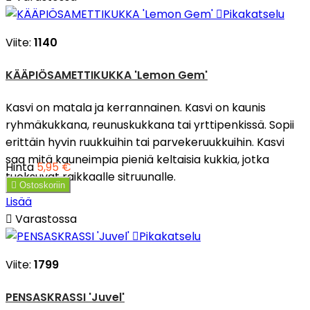

Pikakatselu
Viite:
1140
KÄÄPIÖSAMETTIKUKKA 'Lemon Gem'
Kasvi on matala ja kerrannainen. Kasvi on kaunis
ryhmäkukkana, reunuskukkana tai yrttipenkissä. Sopii
erittäin hyvin ruukkuihin tai parvekeruukkuihin. Kasvi
saa mitä kauneimpia pieniä keltaisia kukkia, jotka
Hinta
5,95 €
tuoksuvat raikkaalle sitruunalle.

Ostoskoriin
Lisää

Varastossa

Pikakatselu
Viite:
1799
PENSASKRASSI 'Juvel'