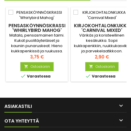
PENSASKÖYNNÖSKRASSI
KIRJOKOHTALONKUKKA
'WHIRLYBIRD MAHOG'
'CARNIVAL MIXED'
Matala, pensasmainen taimi.
Värikäs ja koristeellinen
Kukat puolitäyteläiset ja
kesäkukka. Sopii
kauniin punaruskeat. Hieno
kukkapenkkiin, ruukkukasviksi
kukkapenkissä ja ruukussa.
ja parvekelaatikkoon.
Hinta
Sekoitus sisältää useita
Hinta
3,75 €
2,90 €
keltaisen, oranssin, punaisen
Ostoskoriin
ja roosan sävyjä.
Ostoskoriin




Varastossa
Varastossa

ASIAKASTILI

OTA YHTEYTTÄ