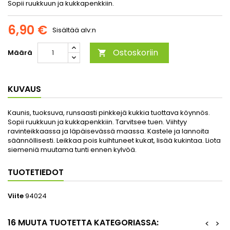
Sopii ruukkuun ja kukkapenkkiin.
6,90 €
Sisältää alv:n
Ostoskoriin
Määrä

KUVAUS
Kaunis, tuoksuva, runsaasti pinkkejä kukkia tuottava köynnös.
Sopii ruukkuun ja kukkapenkkiin. Tarvitsee tuen. Viihtyy
ravinteikkaassa ja läpäisevässä maassa. Kastele ja lannoita
säännöllisesti. Leikkaa pois kuihtuneet kukat, lisää kukintaa. Liota
siemeniä muutama tunti ennen kylvöä.
TUOTETIEDOT
Viite
94024
16 MUUTA TUOTETTA KATEGORIASSA:
<
>