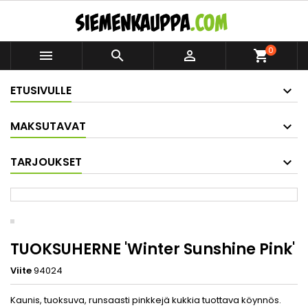
0



shopping_cart
ETUSIVULLE
MAKSUTAVAT
TARJOUKSET
TUOKSUHERNE 'Winter Sunshine Pink'
Viite
94024
Kaunis, tuoksuva, runsaasti pinkkejä kukkia tuottava köynnös.