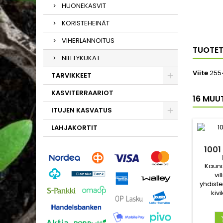
HUONEKASVIT
KORISTEHEINÄT
VIHERLANNOITUS
TUOTET
NIITTYKUKAT
Viite
255
TARVIKKEET
KASVITERRAARIOT
16 MUU
ITUJEN KASVATUS
LAHJAKORTIT
1001
Kauni
vil
yhdist
kiv
parv
isoss
puutarh