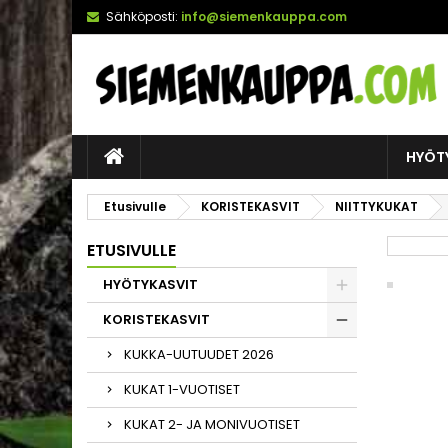
Sähköposti:
info@siemenkauppa.com
HYÖT
Etusivulle
KORISTEKASVIT
NIITTYKUKAT
ETUSIVULLE
HYÖTYKASVIT
KORISTEKASVIT
KUKKA-UUTUUDET 2026
KUKAT 1-VUOTISET
KUKAT 2- JA MONIVUOTISET