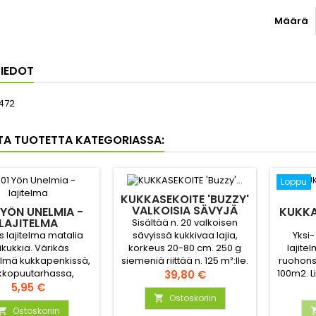
Määrä
IEDOT
472
TA TUOTETTA KATEGORIASSA:
Loppu
KUKKASEKOITE 'BUZZY'
VALKOISIA SÄVYJÄ
 YÖN UNELMIA -
KUKKA
125M2
LAJITELMA
Sisältää n. 20 valkoisen
s lajitelma matalia
Yksi-
sävyissä kukkivaa lajia,
likukkia. Värikäs
lajite
korkeus 20-80 cm. 250 g
elmä kukkapenkissä,
ruohonsi
siemeniä riittää n. 125 m²:lle.
ikkopuutarhassa,
100m2. L
Hinta
39,80 €
ekelaatikossa tai
Hinta
seok
5,95 €
a ruukussa. Hyväksi
Ostoskoriin

an eläimille – vetää
Ostoskoriin
