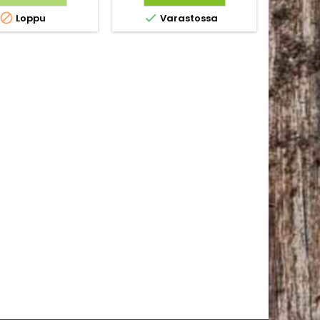
tilliä, 


Loppu
Varastossa