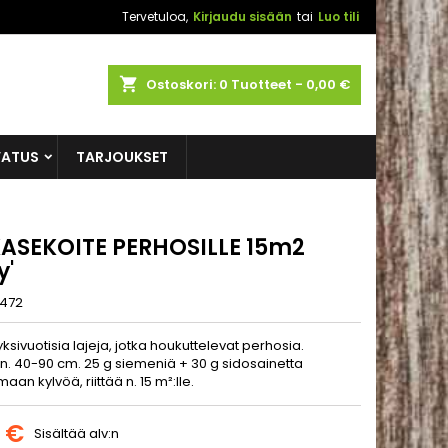
Tervetuloa,
Kirjaudu sisään
tai
Luo tili
shopping_cart
Ostoskori:
0
Tuotteet - 0,00 €
VATUS
TARJOUKSET
ASEKOITE PERHOSILLE 15m2
y'
472
yksivuotisia lajeja, jotka houkuttelevat perhosia.
 n. 40-90 cm. 25 g siemeniä + 30 g sidosainetta
aan kylvöä, riittää n. 15 m²:lle.
5 €
Sisältää alv:n