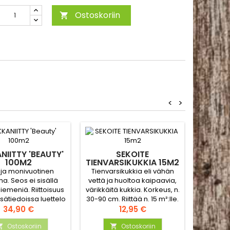
Ostoskoriin

<
>
Loppu
PERHOS
NIITTY 'BEAUTY'
SEKOITE
100M2
TIENVARSIKUKKIA 15M2
Värikäs 
 ja monivuotinen
Tienvarsikukkia eli vähän
perhosia 
lma. Seos ei sisällä
vettä ja huoltoa kaipaavia,
houkuttel
emeniä. Riittoisuus
värikkäitä kukkia. Korkeus, n.
monivu
isätiedoissa luettelo
30-90 cm. Riittää n. 15 m²:lle.
vi
sen sisältämistä
Hinta
Hinta
päi
34,90 €
12,95 €
kasveista
mäkikui
Ostoskoriin
Ostoskoriin
ruiskau

