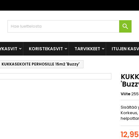

YKASVIT
KORISTEKASVIT
TARVIKKEET
ITUJEN KAS
KUKKASEKOITE PERHOSILLE 15m2 'Buzzy'
KUKK
'Buzz
Viite
255
Sisältää 
Korkeus,
helpottam
12,9