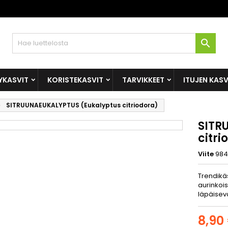

YKASVIT
KORISTEKASVIT
TARVIKKEET
ITUJEN KAS
SITRUUNAEUKALYPTUS (Eukalyptus citriodora)
SITR
citri
Viite
984
Trendikä
aurinkois
läpäisev
8,90