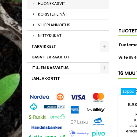
HUONEKASVIT
KORISTEHEINÄT
VIHERLANNOITUS
TUOTET
NIITTYKUKAT
Tuoteme
TARVIKKEET
KASVITERRAARIOT
Viite
984
ITUJEN KASVATUS
16 MUU
LAHJAKORTIT
Loppu
KAK
K
sisä
erilai
kestä