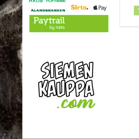
kastel
jälke
huhtiku
Sieme
sisätil