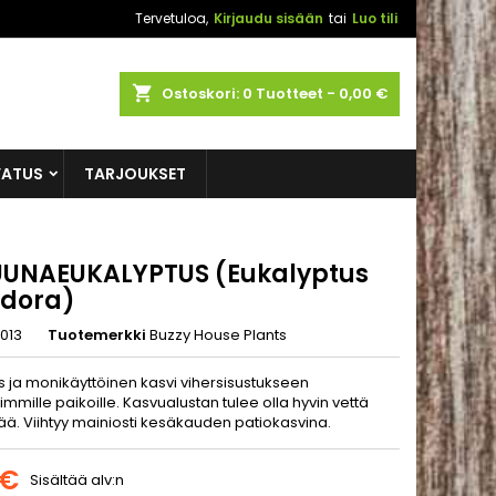
Tervetuloa,
Kirjaudu sisään
tai
Luo tili
shopping_cart
Ostoskori:
0
Tuotteet - 0,00 €
VATUS
TARJOUKSET
UUNAEUKALYPTUS (Eukalyptus
odora)
013
Tuotemerkki
Buzzy House Plants
s ja monikäyttöinen kasvi vihersisustukseen
immille paikoille. Kasvualustan tulee olla hyvin vettä
ää. Viihtyy mainiosti kesäkauden patiokasvina.
 €
Sisältää alv:n