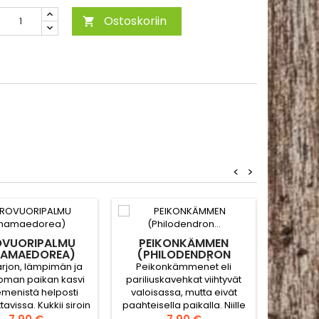
Ostoskoriin

<
>
PRESI
WA
OVUORIPALMU
PEIKONKÄMMEN
AMAEDOREA)
(PHILODENDRON
Lehd
SELLOUM)
arjon, lämpimän ja
Peikonkämmenet eli
sate
oman paikan kasvi
pariliuskavehkat viihtyvät
näyttävä
emenistä helposti
valoisassa, mutta eivät
kuivass
avissa. Kukkii siroin
paahteisella paikalla. Niille
kesä
uvin kukinnoin ja
Hinta
sopii ravinteikas
Hinta
Kasvua