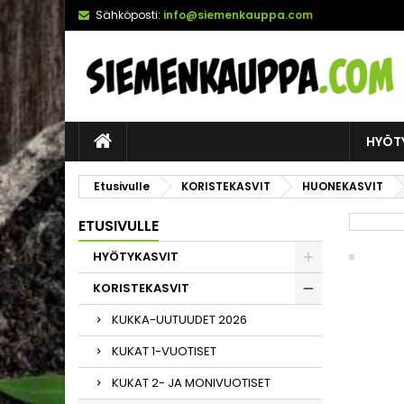
Sähköposti:
info@siemenkauppa.com
HYÖT
Etusivulle
KORISTEKASVIT
HUONEKASVIT
ETUSIVULLE
HYÖTYKASVIT
KORISTEKASVIT
KUKKA-UUTUUDET 2026
KUKAT 1-VUOTISET
KUKAT 2- JA MONIVUOTISET