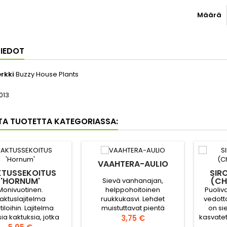
Määrä
IEDOT
rkki
Buzzy House Plants
013
TA TUOTETTA KATEGORIASSA:
VAAHTERA-AULIO
TUSSEKOITUS
SIR
'HORNUM'
(CH
Sievä vanhanajan,
Monivuotinen.
Puoliv
helppohoitoinen
aktuslajitelma
vedott
ruukkukasvi. Lehdet
tiloihin. Lajitelma
on si
muistuttavat pientä
sia kaktuksia, jotka
kasvatett
vaahteranlehteä ja kukat
Hinta
3,75 €
vät pitkään ilman
Hinta
nuokk
kiinanruusua, mutta ovat