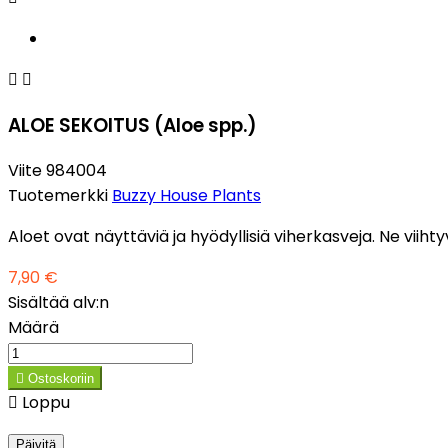


ALOE SEKOITUS (Aloe spp.)
Viite
984004
Tuotemerkki
Buzzy House Plants
Aloet ovat näyttäviä ja hyödyllisiä viherkasveja. Ne viiht
7,90 €
Sisältää alv:n
Määrä

Ostoskoriin

Loppu