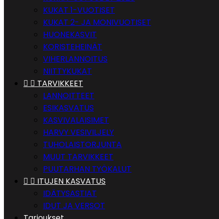
KUKAT 1-VUOTISET
KUKAT 2- JA MONIVUOTISET
HUONEKASVIT
KORISTEHEINÄT
VIHERLANNOITUS
NIITTYKUKAT


TARVIKKEET
LANNOITTEET
ESIKASVATUS
KASVIVALAISIMET
HARVY VESIVILJELY
TUHOLAISTORJUNTA
MUUT TARVIKKEET
PUUTARHAN TYÖKALUT


ITUJEN KASVATUS
IDÄTYSASTIAT
IDUT JA VERSOT
Tarjoukset