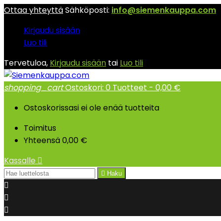
Ottaa yhteyttä
Sähköposti:
info@siemenkauppa.com
Kirjaudu sisään
Luo tili
Tervetuloa,
Kirjaudu sisään
tai
Luo tili
shopping_cart
Ostoskori:
0
Tuotteet - 0,00 €
Ostoskorissasi ei ole enää tuotteita
Toimitus
Yhteensä
0,00 €
Kassalle


Haku


