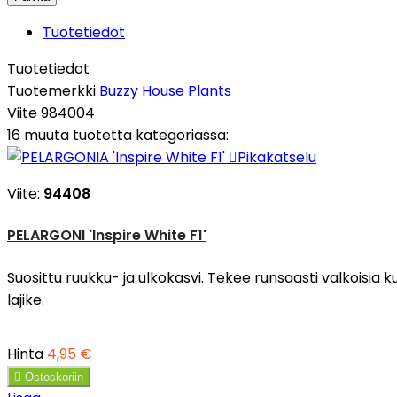
Tuotetiedot
Tuotetiedot
Tuotemerkki
Buzzy House Plants
Viite
984004
16 muuta tuotetta kategoriassa:

Pikakatselu
Viite:
94408
PELARGONI 'Inspire White F1'
Suosittu ruukku- ja ulkokasvi. Tekee runsaasti valkoisia ku
lajike.
Hinta
4,95 €

Ostoskoriin