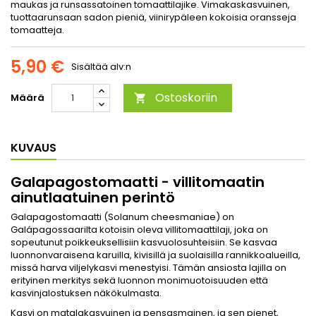
maukas ja runsassatoinen tomaattilajike. Vimakaskasvuinen,
tuottaarunsaan sadon pieniä, viinirypäleen kokoisia oransseja
tomaatteja.
5,90 €
Sisältää alv:n
Ostoskoriin
Määrä

KUVAUS
Galapagostomaatti - villitomaatin
ainutlaatuinen perintö
Galapagostomaatti (Solanum cheesmaniae) on
Galápagossaarilta kotoisin oleva villitomaattilaji, joka on
sopeutunut poikkeuksellisiin kasvuolosuhteisiin. Se kasvaa
luonnonvaraisena karuilla, kivisillä ja suolaisilla rannikkoalueilla,
missä harva viljelykasvi menestyisi. Tämän ansiosta lajilla on
erityinen merkitys sekä luonnon monimuotoisuuden että
kasvinjalostuksen näkökulmasta.
Kasvi on matalakasvuinen ja pensasmainen, ja sen pienet,