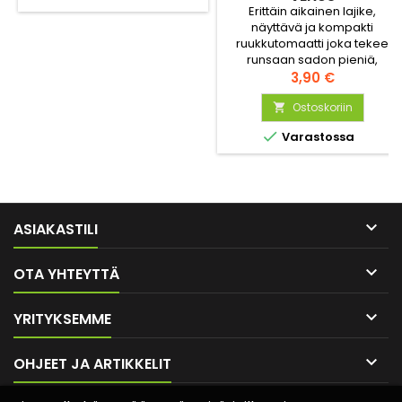
Erittäin aikainen lajike,
näyttävä ja kompakti
ruukkutomaatti joka tekee
runsaan sadon pieniä,
makeita, oransseja
Hinta
3,90 €
kirsikkatomaatteja.
Ostoskoriin


Varastossa

ASIAKASTILI

OTA YHTEYTTÄ

YRITYKSEMME

OHJEET JA ARTIKKELIT