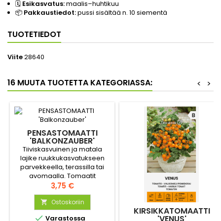
🗓️
Esikasvatus:
maalis–huhtikuu
📦
Pakkaustiedot:
pussi sisältää n. 10 siementä
TUOTETIEDOT
Viite
28640
16 MUUTA TUOTETTA KATEGORIASSA:
<
>
PENSASTOMAATTI
'BALKONZAUBER'
Tiiviskasvuinen ja matala
lajike ruukkukasvatukseen
parvekkeella, terassilla tai
avomaalla. Tomaatit
keskikokoisia, makeita ja
Hinta
3,75 €
maukkaita.
Ostoskoriin

KIRSIKKATOMAATTI

'VENUS'
Varastossa