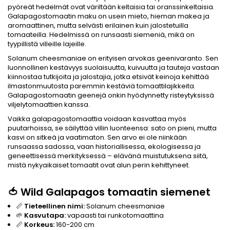
pyöreät hedelmät ovat väriltään keltaisia tai oranssinkeltaisia.
Galapagostomaatin maku on usein mieto, hieman makea ja
aromaattinen, mutta selvästi erilainen kuin jalostetuilla
tomaateilla. Hedelmissä on runsaasti siemeniä, mikä on
tyypillistä villeille lajeille.
Solanum cheesmaniae on erityisen arvokas geenivaranto. Sen
luonnollinen kestävyys suolaisuutta, kuivuutta ja tauteja vastaan
kiinnostaa tutkijoita ja jalostajia, jotka etsivät keinoja kehittää
ilmastonmuutosta paremmin kestäviä tomaattilajikkeita.
Galapagostomaatin geenejä onkin hyödynnetty risteytyksissä
viljelytomaattien kanssa.
Vaikka galapagostomaattia voidaan kasvattaa myös
puutarhoissa, se säilyttää villin luonteensa: sato on pieni, mutta
kasvi on sitkeä ja vaatimaton. Sen arvo ei ole niinkään
runsaassa sadossa, vaan historiallisessa, ekologisessa ja
geneettisessä merkityksessä – elävänä muistutuksena siitä,
mistä nykyaikaiset tomaatit ovat alun perin kehittyneet.
🍅 Wild Galapagos tomaatin siemenet
📏
Tieteellinen nimi:
Solanum cheesmaniae
🌱
Kasvutapa:
vapaasti tai runkotomaattina
📏
Korkeus:
160-200 cm