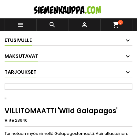
0



shopping_cart
ETUSIVULLE
MAKSUTAVAT
TARJOUKSET
VILLITOMAATTI 'Wild Galapagos'
Viite
28640
Tunnetaan myös nimellä Galapagostomaatti. Aainutlaatuinen,