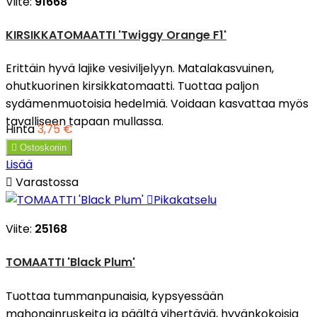
Viite:
91668
KIRSIKKATOMAATTI 'Twiggy Orange F1'
Erittäin hyvä lajike vesiviljelyyn. Matalakasvuinen,
ohutkuorinen kirsikkatomaatti. Tuottaa paljon
sydämenmuotoisia hedelmiä. Voidaan kasvattaa myös
tavalliseen tapaan mullassa.
Hinta
3,75 €

Ostoskoriin
Lisää

Varastossa

Pikakatselu
Viite:
25168
TOMAATTI 'Black Plum'
Tuottaa tummanpunaisia, kypsyessään
mahonginruskeita ja päältä vihertäviä, hyvänkokoisia