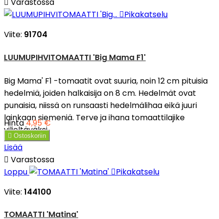

Varastossa

Pikakatselu
Viite:
91704
LUUMUPIHVITOMAATTI 'Big Mama F1'
Big Mama' F1 -tomaatit ovat suuria, noin 12 cm pituisia
hedelmiä, joiden halkaisija on 8 cm. Hedelmät ovat
punaisia, niissä on runsaasti hedelmälihaa eikä juuri
lainkaan siemeniä. Terve ja ihana tomaattilajike
Hinta
4,95 €
viljeltäväksi.

Ostoskoriin
Lisää

Varastossa
Loppu

Pikakatselu
Viite:
144100
TOMAATTI 'Matina'