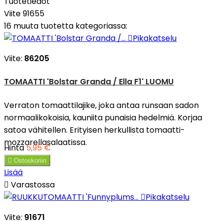
Tuotetiedot
Viite
91655
16 muuta tuotetta kategoriassa:

Pikakatselu
Viite:
86205
TOMAATTI 'Bolstar Granda / Ella F1' LUOMU
Verraton tomaattilajike, joka antaa runsaan sadon
normaalikokoisia, kauniita punaisia hedelmiä. Korjaa
satoa vähitellen. Erityisen herkullista tomaatti-
mozzarellasalaatissa.
Hinta
5,95 €

Ostoskoriin
Lisää

Varastossa

Pikakatselu
Viite:
91671