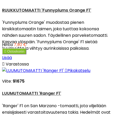
RUUKKUTOMAATTI 'Funnyplums Orange F1'
'Funnyplums Orange' muodostaa pienen
kirsikkatomaatin taimen, joka tuottaa kokoonsa
nähden suuren sadon. Täydellinen parveketomaatti.
Kasvaa ylöspäin. 'Funnyplums Orange' F1 sietää
Hinta
7,90 €
kuumuutta ja viihtyy aurinkoisissa paikoissa.

Ostoskoriin
Lisää

Varastossa

Pikakatselu
Viite:
91675
LUUMUTOMAATTI 'Ranger F1'
'Ranger' F1 on San Marzano -tomaatti, jota viljellään
ensisijaisesti varastoitavuutensa takia. Hedelmät ovat