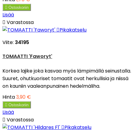

Ostoskoriin
Lisää

Varastossa

Pikakatselu
Viite:
34195
TOMAATTI 'Faworyt'
Korkea lajike joka kasvaa myös lämpimällä seinustalla.
Suuret, ohutkuoriset tomaatit ovat herkullisia ja niissä
on kauniin vaaleanpunainen hedelmäliha.
Hinta
3,90 €

Ostoskoriin
Lisää

Varastossa

Pikakatselu