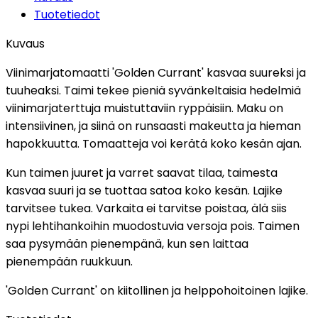
Tuotetiedot
Kuvaus
Viinimarjatomaatti 'Golden Currant' kasvaa suureksi ja
tuuheaksi. Taimi tekee pieniä syvänkeltaisia hedelmiä
viinimarjaterttuja muistuttaviin ryppäisiin. Maku on
intensiivinen, ja siinä on runsaasti makeutta ja hieman
hapokkuutta. Tomaatteja voi kerätä koko kesän ajan.
Kun taimen juuret ja varret saavat tilaa, taimesta
kasvaa suuri ja se tuottaa satoa koko kesän. Lajike
tarvitsee tukea. Varkaita ei tarvitse poistaa, älä siis
nypi lehtihankoihin muodostuvia versoja pois. Taimen
saa pysymään pienempänä, kun sen laittaa
pienempään ruukkuun.
'Golden Currant' on kiitollinen ja helppohoitoinen lajike.