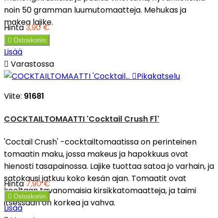
noin 50 gramman luumutomaatteja. Mehukas ja
makea lajike.
Hinta
3,90 €

Ostoskoriin
Lisää

Varastossa

Pikakatselu
Viite:
91681
COCKTAILTOMAATTI 'Cocktail Crush F1'
'Coctail Crush' -cocktailtomaatissa on perinteinen
tomaatin maku, jossa makeus ja hapokkuus ovat
hienosti tasapainossa. Lajike tuottaa satoa jo varhain, ja
satokausi jatkuu koko kesän ajan. Tomaatit ovat
Hinta
7,90 €
kooltaan tavanomaisia kirsikkatomaatteja, ja taimi

Ostoskoriin
itsessään on korkea ja vahva.
Lisää