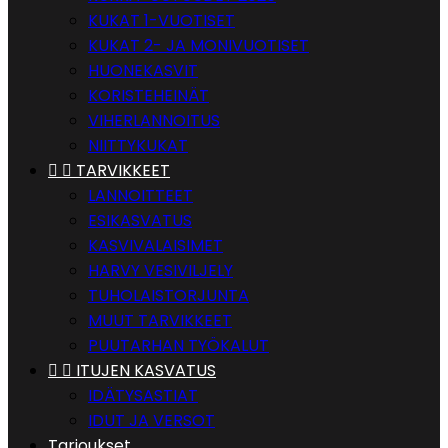
KUKAT 1-VUOTISET
KUKAT 2- JA MONIVUOTISET
HUONEKASVIT
KORISTEHEINÄT
VIHERLANNOITUS
NIITTYKUKAT


TARVIKKEET
LANNOITTEET
ESIKASVATUS
KASVIVALAISIMET
HARVY VESIVILJELY
TUHOLAISTORJUNTA
MUUT TARVIKKEET
PUUTARHAN TYÖKALUT


ITUJEN KASVATUS
IDÄTYSASTIAT
IDUT JA VERSOT
Tarjoukset