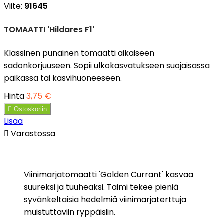
Viite:
91645
TOMAATTI 'Hildares F1'
Klassinen punainen tomaatti aikaiseen
sadonkorjuuseen. Sopii ulkokasvatukseen suojaisassa
paikassa tai kasvihuoneeseen.
Hinta
3,75 €

Ostoskoriin
Lisää

Varastossa
Viinimarjatomaatti 'Golden Currant' kasvaa
suureksi ja tuuheaksi. Taimi tekee pieniä
syvänkeltaisia hedelmiä viinimarjaterttuja
muistuttaviin ryppäisiin.