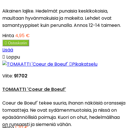
Aikainen lajike. Hedelmät punaisia keskikokoisia,
maultaan hyvänmakuisia ja makeita. Lehdet ovat
samantyyppiset kuin perunalla. Annos 12-14 taimeen.
Hinta
4,95 €

Ostoskoriin
Lisää

Loppu

Pikakatselu
Viite:
91702
TOMAATTI 'Coeur de Boeuf'
Coeur de Boeuf' tekee suuria, ihanan näköisiä oransseja
tomaatteja. Ne ovat sydämenmuotoisia, ja niissä on
epäsäännöllisiä poimuja. Kuori on ohut, hedelmälihaa
on runsaasti ja siemeniä vähän.
Hinta
1,70 €