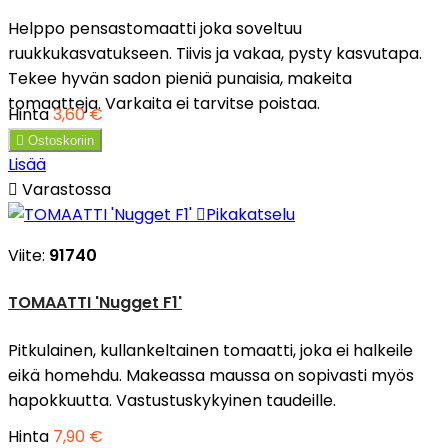
Helppo pensastomaatti joka soveltuu
ruukkukasvatukseen. Tiivis ja vakaa, pysty kasvutapa.
Tekee hyvän sadon pieniä punaisia, makeita
tomaatteja. Varkaita ei tarvitse poistaa.
Hinta
3,60 €

Ostoskoriin
Lisää

Varastossa

Pikakatselu
Viite:
91740
TOMAATTI 'Nugget F1'
Pitkulainen, kullankeltainen tomaatti, joka ei halkeile
eikä homehdu. Makeassa maussa on sopivasti myös
hapokkuutta. Vastustuskykyinen taudeille.
Hinta
7,90 €