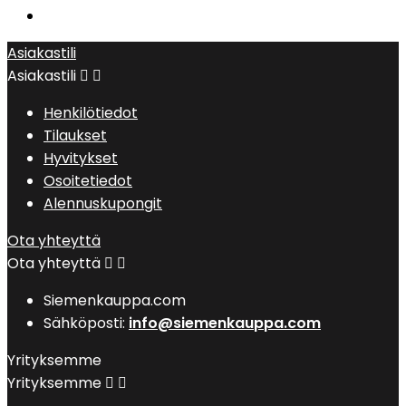
Asiakastili
Asiakastili


Henkilötiedot
Tilaukset
Hyvitykset
Osoitetiedot
Alennuskupongit
Ota yhteyttä
Ota yhteyttä


Siemenkauppa.com
Sähköposti:
info@siemenkauppa.com
Yrityksemme
Yrityksemme

