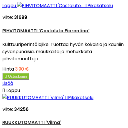
Loppu

Pikakatselu
Viite:
31699
PIHVITOMAATTI 'Costoluto Fiorentino'
Kulttuuriperintölajike. Tuottaa hyvän kokoisia ja kauniin
syvänpunaisia, maukkaita ja mehukkaita
pihvitomaatteja.
Hinta
3,90 €

Ostoskoriin
Lisää

Loppu

Pikakatselu
Viite:
34256
RUUKKUTOMAATTI 'Vilma'