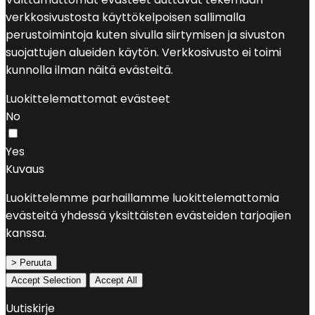
verkkosivustosta käyttökelpoisen sallimalla
perustoimintoja kuten sivulla siirtymisen ja sivuston
suojattujen alueiden käytön. Verkkosivusto ei toimi
kunnolla ilman näitä evästeitä.
Luokittelemattomat evästeet
No
Yes
Kuvaus
Luokittelemme parhaillamme luokittelemattomia
evästeitä yhdessä yksittäisten evästeiden tarjoajien
kanssa.
> Peruuta
Accept Selection
Accept All
Uutiskirje