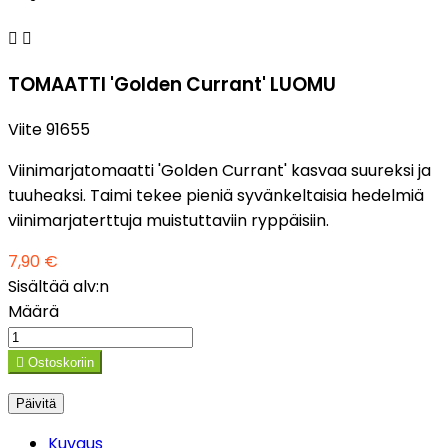


TOMAATTI 'Golden Currant' LUOMU
Viite
91655
Viinimarjatomaatti 'Golden Currant' kasvaa suureksi ja
tuuheaksi. Taimi tekee pieniä syvänkeltaisia hedelmiä
viinimarjaterttuja muistuttaviin ryppäisiin.
7,90 €
Sisältää alv:n
Määrä

Ostoskoriin
Kuvaus