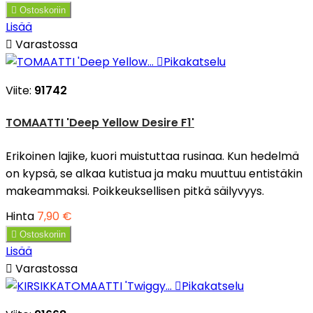

Ostoskoriin
Lisää

Varastossa

Pikakatselu
Viite:
91742
TOMAATTI 'Deep Yellow Desire F1'
Erikoinen lajike, kuori muistuttaa rusinaa. Kun hedelmä
on kypsä, se alkaa kutistua ja maku muuttuu entistäkin
makeammaksi. Poikkeuksellisen pitkä säilyvyys.
Hinta
7,90 €

Ostoskoriin
Lisää

Varastossa

Pikakatselu