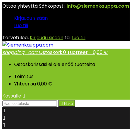
Ottaa yhteyttä
Sähköposti:
info@siemenkauppa.com
Kirjaudu sisään
Luo tili
Tervetuloa,
Kirjaudu sisään
tai
Luo tili
shopping_cart
Ostoskori:
0
Tuotteet - 0,00 €
Ostoskorissasi ei ole enää tuotteita
Toimitus
Yhteensä
0,00 €
Kassalle


Haku


