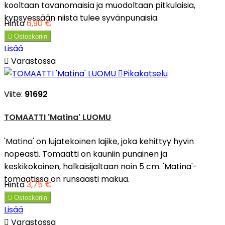
kooltaan tavanomaisia ja muodoltaan pitkulaisia,
kypsyessään niistä tulee syvänpunaisia.
Hinta
6,90 €

Ostoskoriin
Lisää

Varastossa

Pikakatselu
Viite:
91692
TOMAATTI 'Matina' LUOMU
'Matina' on lujatekoinen lajike, joka kehittyy hyvin
nopeasti. Tomaatti on kauniin punainen ja
keskikokoinen, halkaisijaltaan noin 5 cm. 'Matina'-
tomaatissa on runsaasti makua.
Hinta
3,75 €

Ostoskoriin
Lisää

Varastossa