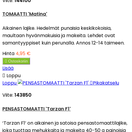
Viite:
144100
TOMAATTI 'Matina'
Aikainen lajike. Hedelmät punaisia keskikokoisia,
maultaan hyvänmakuisia ja makeita. Lehdet ovat
samantyyppiset kuin perunalla. Annos 12-14 taimeen.
Hinta
4,95 €

Ostoskoriin
Lisää

Loppu
Loppu

Pikakatselu
Viite:
143850
PENSASTOMAATTI 'Tarzan F1'
‘Tarzan F1’ on aikainen ja satoisa pensastomaattilajike,
joka tuottaa mehukkaita ja makeita 40-50 g painoisia