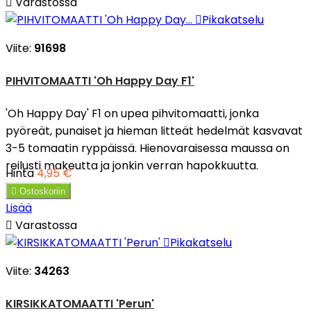

Varastossa

Pikakatselu
Viite:
91698
PIHVITOMAATTI 'Oh Happy Day F1'
'Oh Happy Day' F1 on upea pihvitomaatti, jonka
pyöreät, punaiset ja hieman litteät hedelmät kasvavat
3-5 tomaatin ryppäissä. Hienovaraisessa maussa on
reilusti makeutta ja jonkin verran hapokkuutta.
Hinta
4,95 €

Ostoskoriin
Lisää

Varastossa

Pikakatselu
Viite:
34263
KIRSIKKATOMAATTI 'Perun'