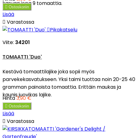
kasvaa jopa 9 tomaattia.

Ostoskoriin
Lisää

Varastossa

Pikakatselu
Viite:
34201
TOMAATTI 'Duo'
Kestävä tomaattilajike joka sopii myös
parvekekasvatukseen. Yksi taimi tuottaa noin 20-25 40
gramman painoista tomaattia. Erittäin maukas ja
kaunis juovikas lajike.
Hinta
3,90 €

Ostoskoriin
Lisää

Varastossa