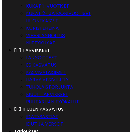
KUKAT 1-VUOTISET
KUKAT 2- JA MONIVUOTISET
HUONEKASVIT
KORISTEHEINÄT
VIHERLANNOITUS
NIITTYKUKAT


TARVIKKEET
LANNOITTEET
ESIKASVATUS
KASVIVALAISIMET
HARVY VESIVILJELY
TUHOLAISTORJUNTA
MUUT TARVIKKEET
PUUTARHAN TYÖKALUT


ITUJEN KASVATUS
IDÄTYSASTIAT
IDUT JA VERSOT
Tarjoukset