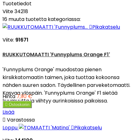
Tuotetiedot
Viite
34218
16 muuta tuotetta kategoriassa:

Pikakatselu
Viite:
91671
RUUKKUTOMAATTI 'Funnyplums Orange F1'
'Funnyplums Orange' muodostaa pienen
kirsikkatomaatin taimen, joka tuottaa kokoonsa
nähden suuren sadon. Täydellinen parveketomaatti.
Kasvaa ylöspäin. 'Funnyplums Orange' F1 sietää
Hinta
7,90 €
kuumuutta ja viihtyy aurinkoisissa paikoissa.

Ostoskoriin
Lisää

Varastossa
Loppu

Pikakatselu