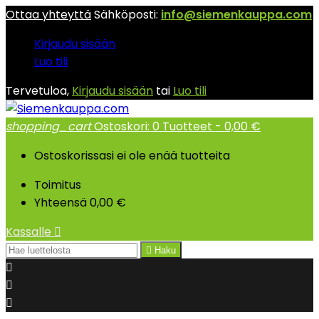
Ottaa yhteyttä
Sähköposti:
info@siemenkauppa.com
Kirjaudu sisään
Luo tili
Tervetuloa,
Kirjaudu sisään
tai
Luo tili
shopping_cart
Ostoskori:
0
Tuotteet - 0,00 €
Ostoskorissasi ei ole enää tuotteita
Toimitus
Yhteensä
0,00 €
Kassalle


Haku


