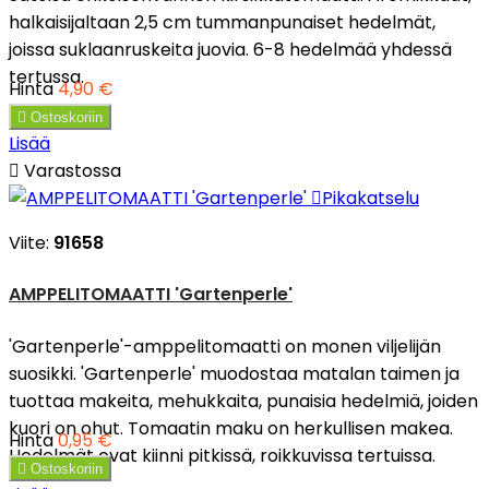
halkaisijaltaan 2,5 cm tummanpunaiset hedelmät,
joissa suklaanruskeita juovia. 6-8 hedelmää yhdessä
tertussa.
Hinta
4,90 €

Ostoskoriin
Lisää

Varastossa

Pikakatselu
Viite:
91658
AMPPELITOMAATTI 'Gartenperle'
'Gartenperle'-amppelitomaatti on monen viljelijän
suosikki. 'Gartenperle' muodostaa matalan taimen ja
tuottaa makeita, mehukkaita, punaisia hedelmiä, joiden
kuori on ohut. Tomaatin maku on herkullisen makea.
Hinta
0,95 €
Hedelmät ovat kiinni pitkissä, roikkuvissa tertuissa.

Ostoskoriin