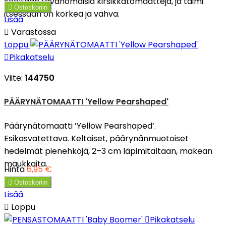
kooltaan tavanomaisia kirsikkatomaatteja, ja taimi

Ostoskoriin
itsessään on korkea ja vahva.
Lisää

Varastossa
Loppu

Pikakatselu
Viite:
144750
PÄÄRYNÄTOMAATTI 'Yellow Pearshaped'
Päärynätomaatti ’Yellow Pearshaped’.
Esikasvatettava. Keltaiset, päärynänmuotoiset
hedelmät pienehköjä, 2–3 cm läpimitaltaan, makean
maukkaita.
Hinta
6,95 €

Ostoskoriin
Lisää

Loppu

Pikakatselu