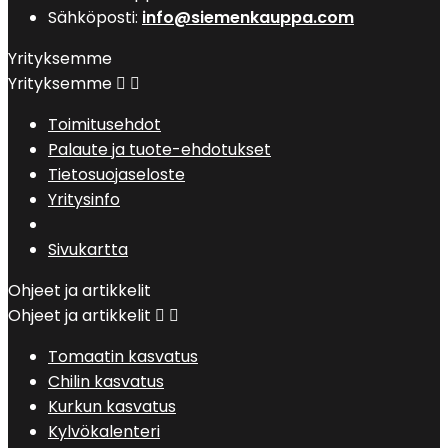
Sähköposti:
info@siemenkauppa.com
Yrityksemme
Yrityksemme


Toimitusehdot
Palaute ja tuote-ehdotukset
Tietosuojaseloste
Yritysinfo
Sivukartta
Ohjeet ja artikkelit
Ohjeet ja artikkelit


Tomaatin kasvatus
Chilin kasvatus
Kurkun kasvatus
Kylvökalenteri