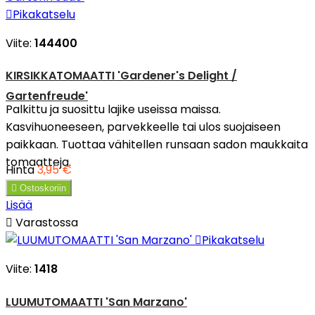

Pikakatselu
Viite:
144400
KIRSIKKATOMAATTI 'Gardener's Delight /
Gartenfreude'
Palkittu ja suosittu lajike useissa maissa.
Kasvihuoneeseen, parvekkeelle tai ulos suojaiseen
paikkaan. Tuottaa vähitellen runsaan sadon maukkaita
tomaatteja.
Hinta
3,95 €

Ostoskoriin
Lisää

Varastossa

Pikakatselu
Viite:
1418
LUUMUTOMAATTI 'San Marzano'