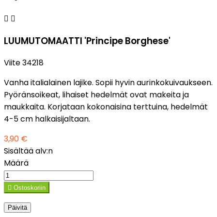


LUUMUTOMAATTI 'Principe Borghese'
Viite
34218
Vanha italialainen lajike. Sopii hyvin aurinkokuivaukseen.
Pyöränsoikeat, lihaiset hedelmät ovat makeita ja
maukkaita. Korjataan kokonaisina terttuina, hedelmät
4-5 cm halkaisijaltaan.
3,90 €
Sisältää alv:n
Määrä

Ostoskoriin