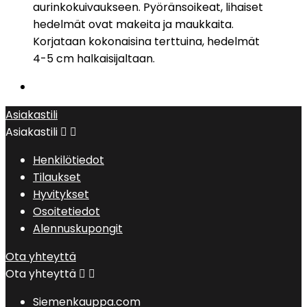
aurinkokuivaukseen. Pyöränsoikeat, lihaiset
hedelmät ovat makeita ja maukkaita.
Korjataan kokonaisina terttuina, hedelmät
4-5 cm halkaisijaltaan.
Asiakastili
Asiakastili


Henkilötiedot
Tilaukset
Hyvitykset
Osoitetiedot
Alennuskupongit
Ota yhteyttä
Ota yhteyttä


Siemenkauppa.com