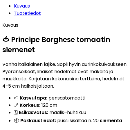
Kuvaus
Tuotetiedot
Kuvaus
🍅 Principe Borghese tomaatin
siemenet
Vanha italialainen lajike. Sopii hyvin aurinkokuivaukseen.
Pyöränsoikeat, lihaiset hedelmät ovat makeita ja
maukkaita. Korjataan kokonaisina terttuina, hedelmät
4-5 cm halkaisijaltaan.
🌱
Kasvutapa:
pensastomaatti
📏
Korkeus:
120 cm
🗓️
Esikasvatus:
maalis–huhtikuu
📦
Pakkaustiedot:
pussi sisältää n. 20
siementä