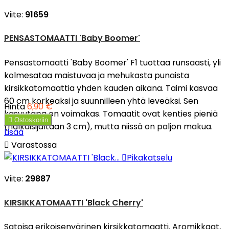
Viite:
91659
PENSASTOMAATTI 'Baby Boomer'
Pensastomaatti 'Baby Boomer' F1 tuottaa runsaasti, yli
kolmesataa maistuvaa ja mehukasta punaista
kirsikkatomaattia yhden kauden aikana. Taimi kasvaa
60 cm korkeaksi ja suunnilleen yhtä leveäksi. Sen
Hinta
6,90 €
kasvutapa on voimakas. Tomaatit ovat kenties pieniä

Ostoskoriin
(halkaisijaltaan 3 cm), mutta niissä on paljon makua.
Lisää

Varastossa

Pikakatselu
Viite:
29887
KIRSIKKATOMAATTI 'Black Cherry'
Satoisa erikoisenvärinen kirsikkatomaatti. Aromikkaat,