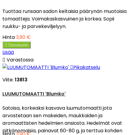
Tuottaa runsaan sadon keltaisia päärynän muotoisia
tomaatteja. Voimakaskasvuinen ja korkea. Sopii
ruukku- ja parvekeviljelyyn.
Hinta
3,90 €

Ostoskoriin
Lisää

Varastossa

Pikakatselu
Viite:
13813
LUUMUTOMAATTI 'Blumko'
Satoisa, korkeaksi kasvava luumutomaatti jota
arvostetaan sen makeiden, maukkaiden ja
aromaattisten hedelmien ansiosta. Hedelmät ovat
pitkänomaisia, painavat 60-80 g, ja terttua kohden
Hinta
3,90 €