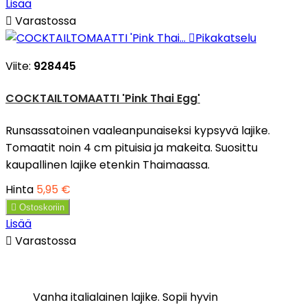
Lisää

Varastossa

Pikakatselu
Viite:
928445
COCKTAILTOMAATTI 'Pink Thai Egg'
Runsassatoinen vaaleanpunaiseksi kypsyvä lajike.
Tomaatit noin 4 cm pituisia ja makeita. Suosittu
kaupallinen lajike etenkin Thaimaassa.
Hinta
5,95 €

Ostoskoriin
Lisää

Varastossa
Vanha italialainen lajike. Sopii hyvin