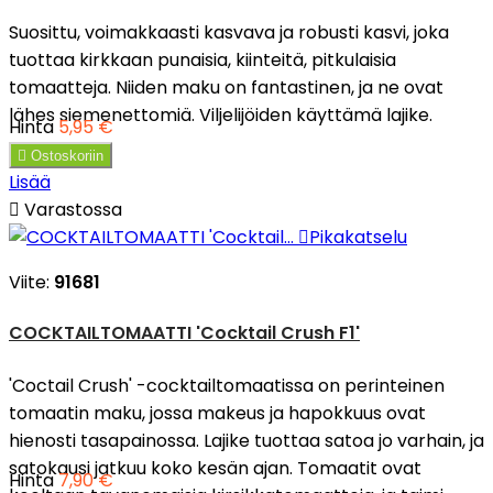
Suosittu, voimakkaasti kasvava ja robusti kasvi, joka
tuottaa kirkkaan punaisia, kiinteitä, pitkulaisia
tomaatteja. Niiden maku on fantastinen, ja ne ovat
lähes siemenettomiä. Viljelijöiden käyttämä lajike.
Hinta
5,95 €

Ostoskoriin
Lisää

Varastossa

Pikakatselu
Viite:
91681
COCKTAILTOMAATTI 'Cocktail Crush F1'
'Coctail Crush' -cocktailtomaatissa on perinteinen
tomaatin maku, jossa makeus ja hapokkuus ovat
hienosti tasapainossa. Lajike tuottaa satoa jo varhain, ja
satokausi jatkuu koko kesän ajan. Tomaatit ovat
Hinta
7,90 €