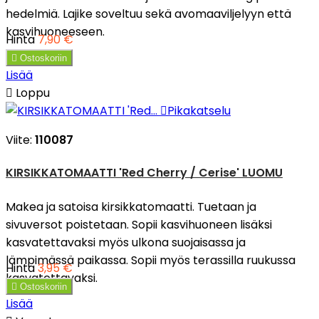
hedelmiä. Lajike soveltuu sekä avomaaviljelyyn että
kasvihuoneeseen.
Hinta
7,90 €

Ostoskoriin
Lisää

Loppu

Pikakatselu
Viite:
110087
KIRSIKKATOMAATTI 'Red Cherry / Cerise' LUOMU
Makea ja satoisa kirsikkatomaatti. Tuetaan ja
sivuversot poistetaan. Sopii kasvihuoneen lisäksi
kasvatettavaksi myös ulkona suojaisassa ja
lämpimässä paikassa. Sopii myös terassilla ruukussa
Hinta
3,95 €
kasvatettavaksi.

Ostoskoriin
Lisää