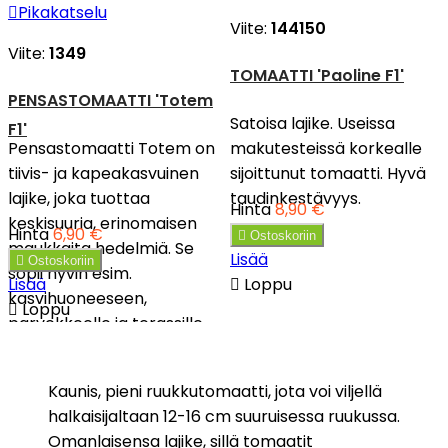

Pikakatselu
Viite:
144150
Viite:
1349
TOMAATTI 'Paoline F1'
PENSASTOMAATTI 'Totem
Satoisa lajike. Useissa
F1'
Pensastomaatti Totem on
makutesteissä korkealle
tiivis- ja kapeakasvuinen
sijoittunut tomaatti. Hyvä
lajike, joka tuottaa
taudinkestävyys.
Hinta
8,90 €
keskisuuria, erinomaisen
Hinta
6,90 €

Ostoskoriin
maukkaita hedelmiä. Se
Lisää

Ostoskoriin
sopii hyvin esim.
Lisää

Loppu
kasvihuoneeseen,

Loppu
parvekkeelle ja terassille.
Kaunis, pieni ruukkutomaatti, jota voi viljellä
halkaisijaltaan 12-16 cm suuruisessa ruukussa.
Omanlaisensa lajike, sillä tomaatit