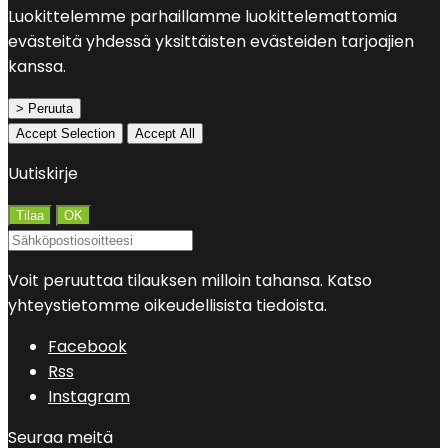
Luokittelemme parhaillamme luokittelemattomia
evästeitä yhdessä yksittäisten evästeiden tarjoajien
kanssa.
> Peruuta
Accept Selection
Accept All
Uutiskirje
Voit peruuttaa tilauksen milloin tahansa. Katso
yhteystietomme oikeudellisista tiedoista.
Facebook
Rss
Instagram
Seuraa meitä