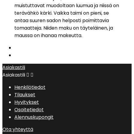
muistuttavat muodoltaan luumua ja niissä on
terävähkö kärki. Vaikka taimi on pieni, se
antaa suuren sadon helposti poimittavia
tomaatteja. Niiden maku on täyteläinen, ja
maussa on ihanaa makeutta.
Asiakastili
Asiakastili


Henkilötiedot
Tilaukset
Hyvitykset
Osoitetiedot
Alennuskupongit
Ota yhteyttä