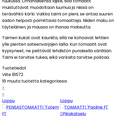
ruukussa. Omanlaisensa lajike, sillä tomaatit
muistuttavat muodoltaan luumua ja niissä on
terävähkö kärki. Vaikka taimi on pieni, se antaa suuren
sadon helposti poimittavia tomaatteja. Niiden maku on
täyteläinen, ja maussa on ihanaa makeutta.
Taimen kukat ovat kauniita, sillä ne kohoavat lehtien
ylle pienten sateenvarjojen lailla. Kun tomaatit ovat
kypsyneet, ne peittävät lehdistön punaisella värillään.
Taimi ei tarvitse tukea, eikä varkaita tarvitse poistaa.
Tuotetiedot
Viite
91672
16 muuta tuotetta kategoriassa:
>
<
Loppu
Loppu

Pikakatselu