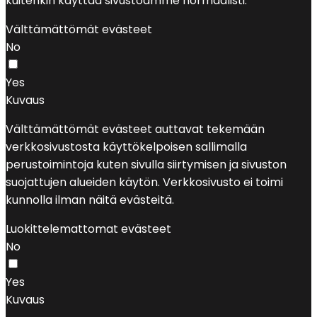
kuitenkin käyttää sivustoamme normaalisti.
Välttämättömät evästeet
No
Yes
Kuvaus
Välttämättömät evästeet auttavat tekemään
verkkosivustosta käyttökelpoisen sallimalla
perustoimintoja kuten sivulla siirtymisen ja sivuston
suojattujen alueiden käytön. Verkkosivusto ei toimi
kunnolla ilman näitä evästeitä.
Luokittelemattomat evästeet
No
Yes
Kuvaus