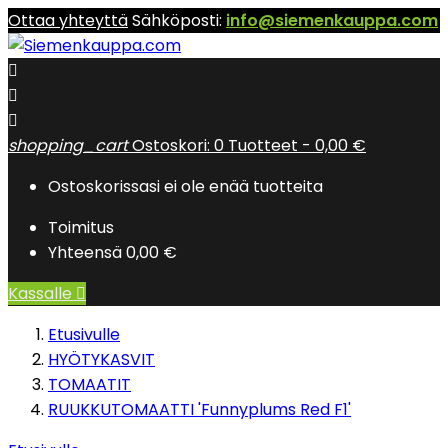
Ottaa yhteyttä
Sähköposti:
info@siemenkauppa.com



shopping_cart
Ostoskori:
0
Tuotteet - 0,00 €
Ostoskorissasi ei ole enää tuotteita
Toimitus
Yhteensä
0,00 €
Kassalle

Etusivulle
HYÖTYKASVIT
TOMAATIT
RUUKKUTOMAATTI 'Funnyplums Red F1'