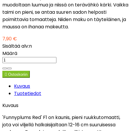
muodoltaan luumua ja niissä on terävähkö kärki. Vaikka
taimi on pieni, se antaa suuren sadon helposti
poimittavia tomaatteja. Niiden maku on täyteläinen, ja
maussa on ihanaa makeutta.
7,90 €
Sisältää alv:n
Määrä

Ostoskoriin
Kuvaus
Tuotetiedot
Kuvaus
'Funnyplums Red' F1 on kaunis, pieni ruukkutomaatti,
jota voi viljellä halkaisijaltaan 12-16 cm suuruisessa