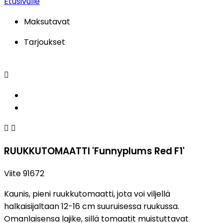
Etusivulle
Maksutavat
Tarjoukset



RUUKKUTOMAATTI 'Funnyplums Red F1'
Viite
91672
Kaunis, pieni ruukkutomaatti, jota voi viljellä
halkaisijaltaan 12-16 cm suuruisessa ruukussa.
Omanlaisensa lajike, sillä tomaatit muistuttavat