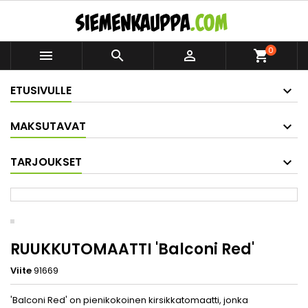
0



shopping_cart
ETUSIVULLE
MAKSUTAVAT
TARJOUKSET
RUUKKUTOMAATTI 'Balconi Red'
Viite
91669
'Balconi Red' on pienikokoinen kirsikkatomaatti, jonka