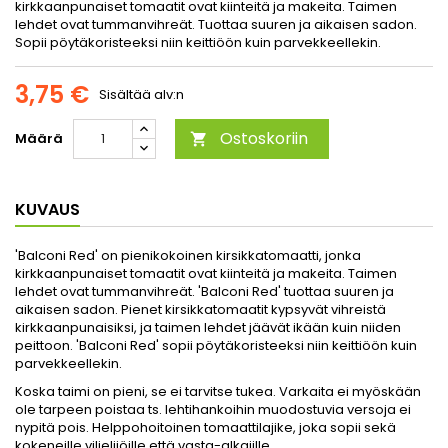
kirkkaanpunaiset tomaatit ovat kiinteitä ja makeita. Taimen
lehdet ovat tummanvihreät. Tuottaa suuren ja aikaisen sadon.
Sopii pöytäkoristeeksi niin keittiöön kuin parvekkeellekin.
3,75 €
Sisältää alv:n
Ostoskoriin
Määrä

KUVAUS
'Balconi Red' on pienikokoinen kirsikkatomaatti, jonka
kirkkaanpunaiset tomaatit ovat kiinteitä ja makeita. Taimen
lehdet ovat tummanvihreät. 'Balconi Red' tuottaa suuren ja
aikaisen sadon. Pienet kirsikkatomaatit kypsyvät vihreistä
kirkkaanpunaisiksi, ja taimen lehdet jäävät ikään kuin niiden
peittoon. 'Balconi Red' sopii pöytäkoristeeksi niin keittiöön kuin
parvekkeellekin.
Koska taimi on pieni, se ei tarvitse tukea. Varkaita ei myöskään
ole tarpeen poistaa ts. lehtihankoihin muodostuvia versoja ei
nypitä pois. Helppohoitoinen tomaattilajike, joka sopii sekä
kokeneille viljelijöille että vasta-alkajille.