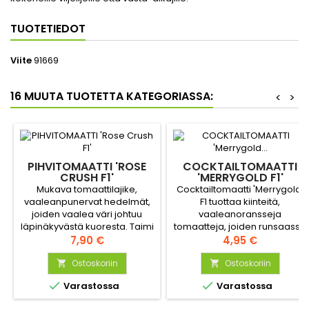
TUOTETIEDOT
Viite
91669
16 MUUTA TUOTETTA KATEGORIASSA:
<
>
PIHVITOMAATTI 'ROSE
COCKTAILTOMAATTI
CRUSH F1'
'MERRYGOLD F1'
Mukava tomaattilajike,
Cocktailtomaatti 'Merrygold'
vaaleanpunervat hedelmät,
F1 tuottaa kiinteitä,
joiden vaalea väri johtuu
vaaleanoransseja
läpinäkyvästä kuoresta. Taimi
tomaatteja, joiden runsaassa
tuottaa runsaasti
Hinta
maussa on aromaattisuutta
Hinta
7,90 €
4,95 €
keskikokoisia
ja sopivasti hapokkuutta.
pihvitomaatteja. Hedelmät
Ostoskoriin
Oransseja tomaatteja voi
Ostoskoriin


ovat epäsäännöllisiä, hieman
kerätä pitkän aikaa, sillä niitä


Varastossa
Varastossa
poimuisia, ja kuori on sileä ja
kypsyy jatkuvasti lisää
kiiltävä.