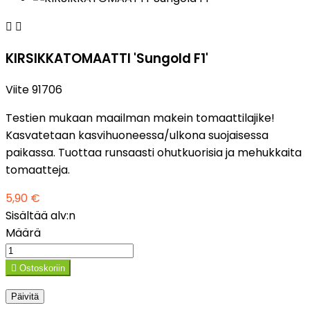


KIRSIKKATOMAATTI 'Sungold F1'
Viite
91706
Testien mukaan maailman makein tomaattilajike!
Kasvatetaan kasvihuoneessa/ulkona suojaisessa
paikassa. Tuottaa runsaasti ohutkuorisia ja mehukkaita
tomaatteja.
5,90 €
Sisältää alv:n
Määrä

Ostoskoriin