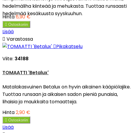
hedelmäliha kiinteää ja mehukasta. Tuottaa runsaasti
hedelmää kesäkuusta syyskuuhun.
Hinta
6,90 €

Ostoskoriin
Lisää

Varastossa

Pikakatselu
Viite:
34188
TOMAATTI 'Betalux'
Matalakasvuinen Betalux on hyvin aikainen kääpiölajike.
Tuottaa runsaan ja aikaisen sadon pieniä punaisia,
lihaisia ja maukkaita tomaatteja.
Hinta
2,90 €

Ostoskoriin
Lisää