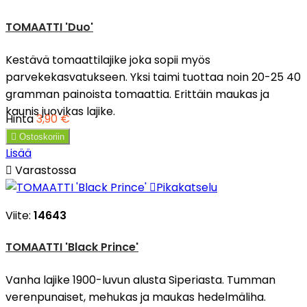
TOMAATTI 'Duo'
Kestävä tomaattilajike joka sopii myös
parvekekasvatukseen. Yksi taimi tuottaa noin 20-25 40
gramman painoista tomaattia. Erittäin maukas ja
kaunis juovikas lajike.
Hinta
3,90 €

Ostoskoriin
Lisää

Varastossa

Pikakatselu
Viite:
14643
TOMAATTI 'Black Prince'
Vanha lajike 1900-luvun alusta Siperiasta. Tumman
verenpunaiset, mehukas ja maukas hedelmäliha.