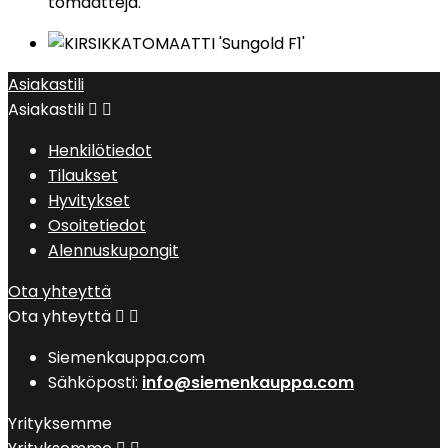
tomaatteja.
Asiakastili
Asiakastili


Henkilötiedot
Tilaukset
Hyvitykset
Osoitetiedot
Alennuskupongit
Ota yhteyttä
Ota yhteyttä


Siemenkauppa.com
Sähköposti:
info@siemenkauppa.com
Yrityksemme