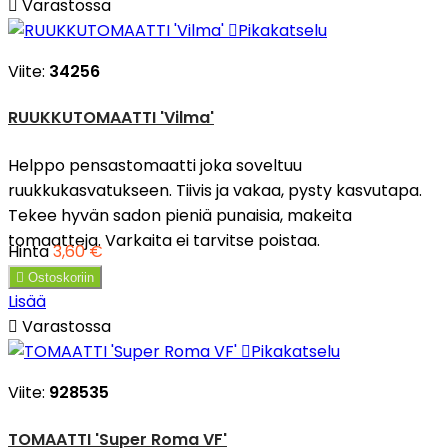

Varastossa

Pikakatselu
Viite:
34256
RUUKKUTOMAATTI 'Vilma'
Helppo pensastomaatti joka soveltuu
ruukkukasvatukseen. Tiivis ja vakaa, pysty kasvutapa.
Tekee hyvän sadon pieniä punaisia, makeita
tomaatteja. Varkaita ei tarvitse poistaa.
Hinta
3,60 €

Ostoskoriin
Lisää

Varastossa

Pikakatselu
Viite:
928535
TOMAATTI 'Super Roma VF'