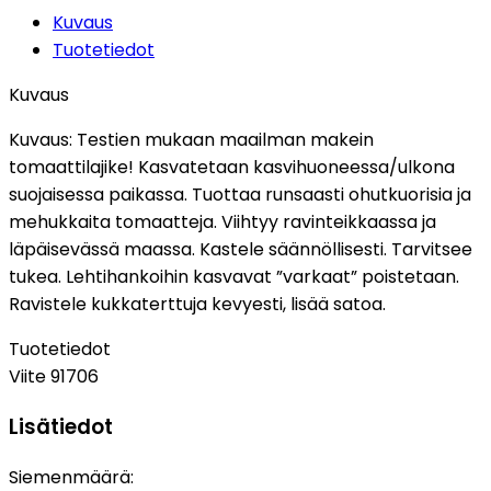
Kuvaus
Tuotetiedot
Kuvaus
Kuvaus:
Testien mukaan maailman makein
tomaattilajike! Kasvatetaan kasvihuoneessa/ulkona
suojaisessa paikassa. Tuottaa runsaasti ohutkuorisia ja
mehukkaita tomaatteja. Viihtyy ravinteikkaassa ja
läpäisevässä maassa. Kastele säännöllisesti. Tarvitsee
tukea. Lehtihankoihin kasvavat ”varkaat” poistetaan.
Ravistele kukkaterttuja kevyesti, lisää satoa.
Tuotetiedot
Viite
91706
Lisätiedot
Siemenmäärä: