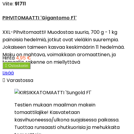
Viite:
91711
PIHVITOMAATTI 'Gigantomo F1'
XXL-Pihvitomaatti! Muodostaa suuria, 700 g - 1 kg
painoisia hedelmiä, jotkut ovat vieläkin suurempia.
Jokaiseen taimeen kasvaa keskimäärin 11 hedelmää.
Maku on mahtava, voimakkaan aromaattinen, ja
Hinta
4,95 €
tomaatin rakenne on miellyttävä

Ostoskoriin
Lisää

Varastossa
Testien mukaan maailman makein
tomaattilajike! Kasvatetaan
kasvihuoneessa/ulkona suojaisessa paikassa.
Tuottaa runsaasti ohutkuorisia ja mehukkaita