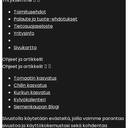
Yrityksemme


Toimitusehdot
Palaute ja tuote-ehdotukset
Tietosuojaseloste
Yritysinfo
Sivukartta
Ohjeet ja artikkelit
Ohjeet ja artikkelit


Tomaatin kasvatus
Chilin kasvatus
Kurkun kasvatus
Kylvökalenteri
Siemenkaupan Blogi
Sivustolla käytetään evästeitä, joilla voimme parantaa
sivustoa ja käyttökokemustasi sekä kohdentaa