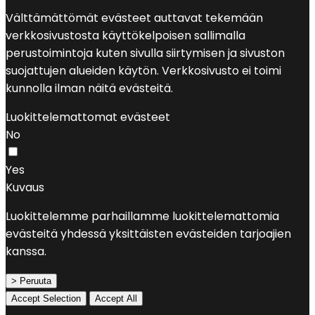
Välttämättömät evästeet auttavat tekemään
verkkosivustosta käyttökelpoisen sallimalla
perustoimintoja kuten sivulla siirtymisen ja sivuston
suojattujen alueiden käytön. Verkkosivusto ei toimi
kunnolla ilman näitä evästeitä.
Luokittelemattomat evästeet
No
Yes
Kuvaus
Luokittelemme parhaillamme luokittelemattomia
evästeitä yhdessä yksittäisten evästeiden tarjoajien
kanssa.
> Peruuta
Accept Selection
Accept All