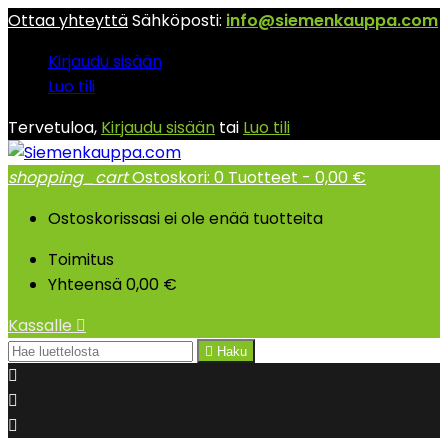
Ottaa yhteyttä
Sähköposti:
info@siemenkauppa.com
Kirjaudu sisään
Luo tili
Tervetuloa,
Kirjaudu sisään
tai
Luo tili
shopping_cart
Ostoskori:
0
Tuotteet - 0,00 €
Ostoskorissasi ei ole enää tuotteita
Toimitus
Yhteensä
0,00 €
Kassalle


Haku


