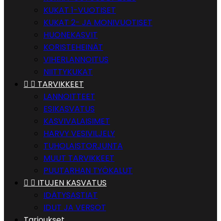
KUKAT 1-VUOTISET
KUKAT 2- JA MONIVUOTISET
HUONEKASVIT
KORISTEHEINÄT
VIHERLANNOITUS
NIITTYKUKAT


TARVIKKEET
LANNOITTEET
ESIKASVATUS
KASVIVALAISIMET
HARVY VESIVILJELY
TUHOLAISTORJUNTA
MUUT TARVIKKEET
PUUTARHAN TYÖKALUT


ITUJEN KASVATUS
IDÄTYSASTIAT
IDUT JA VERSOT
Tarjoukset