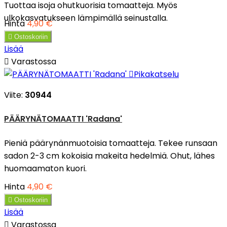
Tuottaa isoja ohutkuorisia tomaatteja. Myös
ulkokasvatukseen lämpimällä seinustalla.
Hinta
4,90 €

Ostoskoriin
Lisää

Varastossa

Pikakatselu
Viite:
30944
PÄÄRYNÄTOMAATTI 'Radana'
Pieniä päärynänmuotoisia tomaatteja. Tekee runsaan
sadon 2-3 cm kokoisia makeita hedelmiä. Ohut, lähes
huomaamaton kuori.
Hinta
4,90 €

Ostoskoriin
Lisää

Varastossa