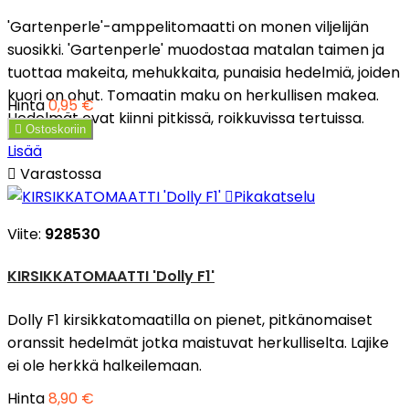
'Gartenperle'-amppelitomaatti on monen viljelijän
suosikki. 'Gartenperle' muodostaa matalan taimen ja
tuottaa makeita, mehukkaita, punaisia hedelmiä, joiden
kuori on ohut. Tomaatin maku on herkullisen makea.
Hinta
0,95 €
Hedelmät ovat kiinni pitkissä, roikkuvissa tertuissa.

Ostoskoriin
Lisää

Varastossa

Pikakatselu
Viite:
928530
KIRSIKKATOMAATTI 'Dolly F1'
Dolly F1 kirsikkatomaatilla on pienet, pitkänomaiset
oranssit hedelmät jotka maistuvat herkulliselta. Lajike
ei ole herkkä halkeilemaan.
Hinta
8,90 €