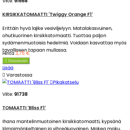
Viite:
91668
KIRSIKKATOMAATTI 'Twiggy Orange F1'
Erittäin hyvä lajike vesiviljelyyn. Matalakasvuinen,
ohutkuorinen kirsikkatomaatti. Tuottaa paljon
sydämenmuotoisia hedelmiä. Voidaan kasvattaa myös
tavalliseen tapaan mullassa.
Hinta
3,75 €

Ostoskoriin
Lisää

Varastossa

Pikakatselu
Viite:
91738
TOMAATTI 'Bliss F1'
Ihana mantelinmuotoinen kirsikkatomaatti, kypsänä
lämpimänkeltainen ja vihreäjuovainen. Makea maku,