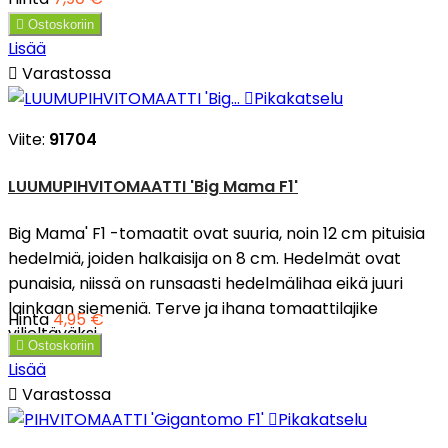

Ostoskoriin
Lisää

Varastossa

Pikakatselu
Viite:
91704
LUUMUPIHVITOMAATTI 'Big Mama F1'
Big Mama' F1 -tomaatit ovat suuria, noin 12 cm pituisia
hedelmiä, joiden halkaisija on 8 cm. Hedelmät ovat
punaisia, niissä on runsaasti hedelmälihaa eikä juuri
lainkaan siemeniä. Terve ja ihana tomaattilajike
Hinta
4,95 €
viljeltäväksi.

Ostoskoriin
Lisää

Varastossa

Pikakatselu