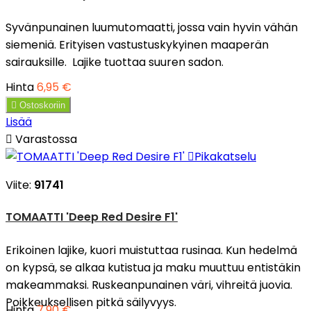
Syvänpunainen luumutomaatti, jossa vain hyvin vähän
siemeniä. Erityisen vastustuskykyinen maaperän
sairauksille. Lajike tuottaa suuren sadon.
Hinta
6,95 €

Ostoskoriin
Lisää

Varastossa

Pikakatselu
Viite:
91741
TOMAATTI 'Deep Red Desire F1'
Erikoinen lajike, kuori muistuttaa rusinaa. Kun hedelmä
on kypsä, se alkaa kutistua ja maku muuttuu entistäkin
makeammaksi. Ruskeanpunainen väri, vihreitä juovia.
Poikkeuksellisen pitkä säilyvyys.
Hinta
7,90 €