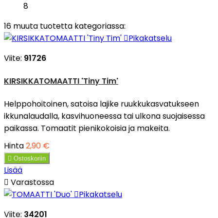
8
16 muuta tuotetta kategoriassa:

Pikakatselu
Viite:
91726
KIRSIKKATOMAATTI 'Tiny Tim'
Helppohoitoinen, satoisa lajike ruukkukasvatukseen
ikkunalaudalla, kasvihuoneessa tai ulkona suojaisessa
paikassa. Tomaatit pienikokoisia ja makeita.
Hinta
2,90 €

Ostoskoriin
Lisää

Varastossa

Pikakatselu
Viite:
34201