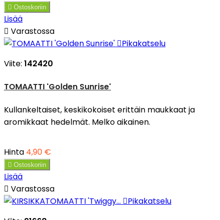

Ostoskoriin
Lisää

Varastossa

Pikakatselu
Viite:
142420
TOMAATTI 'Golden Sunrise'
Kullankeltaiset, keskikokoiset erittäin maukkaat ja
aromikkaat hedelmät. Melko aikainen.
Hinta
4,90 €

Ostoskoriin
Lisää

Varastossa

Pikakatselu