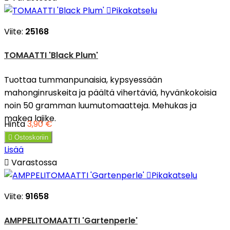

Pikakatselu
Viite:
25168
TOMAATTI 'Black Plum'
Tuottaa tummanpunaisia, kypsyessään
mahonginruskeita ja päältä vihertäviä, hyvänkokoisia
noin 50 gramman luumutomaatteja. Mehukas ja
makea lajike.
Hinta
3,90 €

Ostoskoriin
Lisää

Varastossa

Pikakatselu
Viite:
91658
AMPPELITOMAATTI 'Gartenperle'