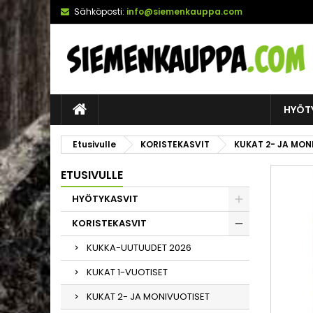
Sähköposti:
info@siemenkauppa.com
HYÖT
Etusivulle
KORISTEKASVIT
KUKAT 2- JA MON
ETUSIVULLE
HYÖTYKASVIT
KORISTEKASVIT
KUKKA-UUTUUDET 2026
KUKAT 1-VUOTISET
KUKAT 2- JA MONIVUOTISET