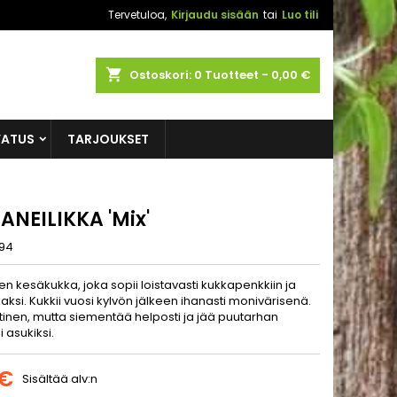
Tervetuloa,
Kirjaudu sisään
tai
Luo tili
shopping_cart
Ostoskori:
0
Tuotteet - 0,00 €
VATUS
TARJOUKSET
ANEILIKKA 'Mix'
94
en kesäkukka, joka sopii loistavasti kukkapenkkiin ja
aksi. Kukkii vuosi kylvön jälkeen ihanasti monivärisenä.
tinen, mutta siementää helposti ja jää puutarhan
 asukiksi.
 €
Sisältää alv:n