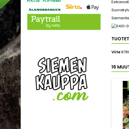
Esikasvat
Suorakylv
Siemente
TUOTET
Viite
878
16 MUU