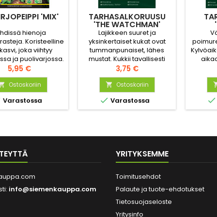
RJOPEIPPI 'MIX'
TARHASALKORUUSU
TA
'THE WATCHMAN'
hdissä hienoja
Lajikkeen suuret ja
Vä
rasteja. Koristeellinen
yksinkertaiset kukat ovat
poimure
ikasvi, joka viihtyy
tummanpunaiset, lähes
Kylvöaik
ssa ja puolivarjossa.
mustat. Kukkii tavallisesti
aikaa
 on monivuotinen,
Hinta
vuoden kuluttua kylvöstä,
Hinta
kevääl
5,95 €
3,75 €
 voi talvehtia vain
aikaisin kylvettynä voi kukkia
tai t
kkasettomassa
Ostoskoriin
samana vuonna.
Ostoskoriin


aikassa. Sopii



Varastossa
Varastossa
kkiin, ruukkuihin tai
sviksi. Sillä luodaan
usein kauniita
ommitelmia muiden
asvien kanssa.
TEYTTÄ
YRITYKSEMME
auppa.com
Toimitusehdot
ti:
info@siemenkauppa.com
Palaute ja tuote-ehdotukset
Tietosuojaseloste
Yritysinfo