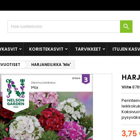

YKASVIT
KORISTEKASVIT
TARVIKKEET
ITUJEN KAS
IVUOTISET
HARJANEILIKKA 'Mix'
HARJ
Viite
878
Perintein
leikkokuk
Kaksivuo
pysyväksi
3,75