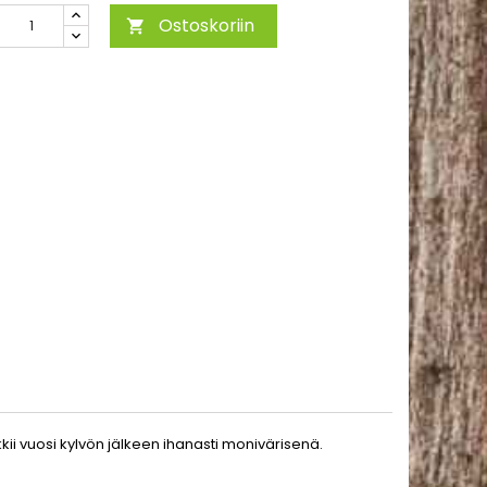
Ostoskoriin

kkii vuosi kylvön jälkeen ihanasti monivärisenä.