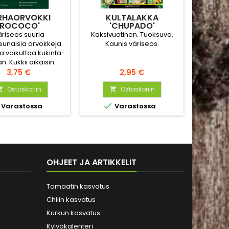
RHAORVOKKI
KULTALAKKA
'ROCOCO'
'CHUPADO'
(KO
riseos suuria
Kaksivuotinen. Tuoksuva.
Kaun
unaisia orvokkeja.
Kaunis väriseos.
tup
a vaikuttaa kukinta-
korist
n. Kukkii aikaisin
aurinkois
lä elo-syyskuuussa
Hinta
Hinta
kivikkop
3,75 €
2,95 €
ammi-helmikuussa
sinihar
kylvettynä.
Ostoskoriin
Ostoskoriin
hiema


hennot


Varastossa
Varastossa
kesä
OHJEET JA ARTIKKELIT
Tomaatin kasvatus
Chilin kasvatus
Kurkun kasvatus
Kylvökalenteri