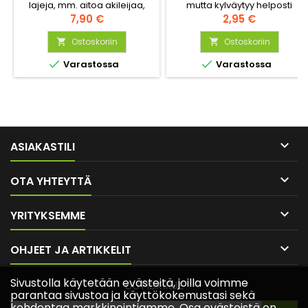
lajeja, mm. aitoa akileijaa,
mutta kylväytyy helposti
erilaisia kellokukkia,
Hinta
itsestään. Maariankellolla on
Hinta
7,90 €
2,95 €
sormustinkukkia,
tukeva, haaroittunut varsi, ja
tuoksuorvokkia ja
Ostoskoriin
latvassa on runsaasti suuria
Ostoskoriin


kevätesikoita. Mukana myös
ruukkumaisia kukkia.


Varastossa
Varastossa
tuoksuvia lajikkeita jotka
houkuttelevat perhosia.

ASIAKASTILI

OTA YHTEYTTÄ

YRITYKSEMME

OHJEET JA ARTIKKELIT
Sivustolla käytetään evästeitä, joilla voimme
UUTISKIRJE
parantaa sivustoa ja käyttökokemustasi sekä
kohdentaa markkinointiamme. Osa evästeistä on