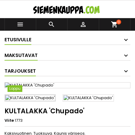
0



shopping_cart
ETUSIVULLE
MAKSUTAVAT
TARJOUKSET
Loppu
KULTALAKKA 'Chupado'
Viite
1773
Kaksivuotinen. Tuoksuva. Kaunis väriseos.