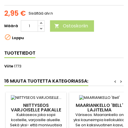
2,95 €
Sisältää alv:n
Ostoskoriin
Määrä


Loppu
TUOTETIEDOT
Viite
1773
16 MUUTA TUOTETTA KATEGORIASSA:
<
>
NIITTYSEOS
MAARIANKELLO 'BELL'
VARJOISELLE PAIKALLE
LAJITELMA
Kukkaseos joka sopii
Väriseos. Maariankello on
kosteille, varjoisille alueille.
yksi kauneimpia kellokukkia.
Sekä yksi- että monivuotisia
Se on kaksivuotinen kasvi,