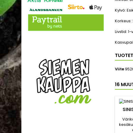
Kylvö:
Esi
Korkeus:
Livstid:
1-
Kasvupai
TUOTET
Viite
952
16 MUU
SINI
Värik
kesäkuk