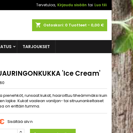
Tervetuloa,
Kirjaudu sisään
tai
Luo tili
shopping_cart
Ostoskori:
0
Tuotteet - 0,00 €
VATUS
TARJOUKSET
UAURINGONKUKKA 'Ice Cream'
60
la pienehköt, runsaat kukat, haaroittuu tiheämmäksi kuin
en lajike. Kukat vaalean vaniljan- tai sitruunankeltaiset
sa on erittäin tumma.
 €
Sisältää alv:n