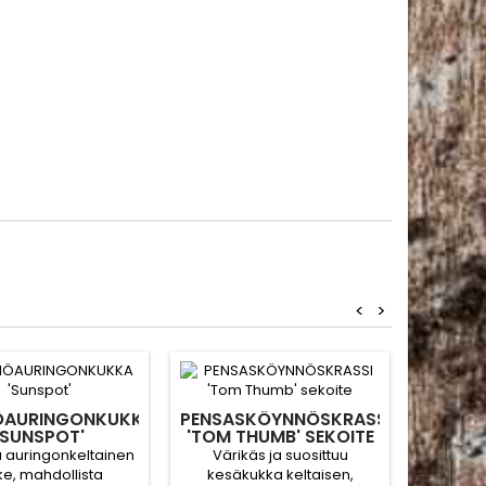
<
>
ÖAURINGONKUKKA
PENSASKÖYNNÖSKRASSI
TARHAP
'SUNSPOT'
'TOM THUMB' SEKOITE
OF T
a auringonkeltainen
Värikäs ja suosittuu
Tekee rai
ike, mahdollista
kesäkukka keltaisen,
vii