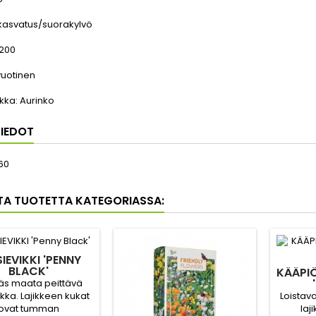
kasvatus/suorakylvö
200
vuotinen
kka:
Aurinko
IEDOT
60
TA TUOTETTA KATEGORIASSA:
SIEVIKKI 'PENNY
BLACK'
KÄÄPI
äs maata peittävä
Loistav
ka. Lajikkeen kukat
laj
ovat tumman