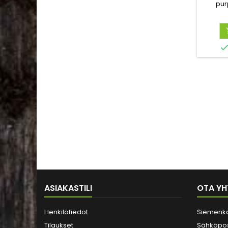
pur
näyttä
Kuka
ho
koros
ASIAKASTILI
OTA YH
Henkilötiedot
Siemenk
Tilaukset
Sähköpos