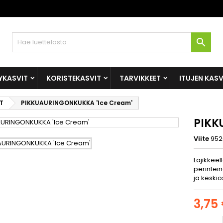

YKASVIT
KORISTEKASVIT
TARVIKKEET
ITUJEN KAS
T
PIKKUAURINGONKUKKA 'Ice Cream'
PIKK
Viite
952
Lajikkeel
perintein
ja keskio
3,75