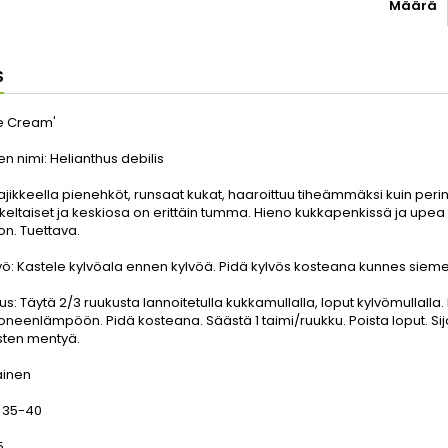
Määrä
S
ce Cream'
nen nimi:
Helianthus debilis
ajikkeella pienehköt, runsaat kukat, haaroittuu tiheämmäksi kuin perint
keltaiset ja keskiosa on erittäin tumma. Hieno kukkapenkissä ja upe
n. Tuettava.
vö:
Kastele kylvöala ennen kylvöä. Pidä kylvös kosteana kunnes sieme
us:
Täytä 2/3 ruukusta lannoitetulla kukkamullalla, loput kylvömullall
uoneenlämpöön. Pidä kosteana. Säästä 1 taimi/ruukku. Poista loput. Sijoi
ten mentyä.
ainen
:
35-40
5