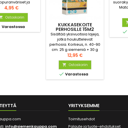
suoraky
ppuranväriset ja
Mata
vät lähes mustilta.
Hinta
4,95 €
haaroi
n reunassa oleva
varh
peanvalkea väri
Ostoskoriin

auring
taa sen tummuutta.
KUKKASEKOITE

Varastossa
PERHOSILLE 15M2

'BUZZY'
Sisältää yksivuotisia lajeja,
jotka houkuttelevat
perhosia. Korkeus, n. 40-90
cm. 25 g siemeniä + 30 g
sidosainetta helpottamaan
Hinta
12,95 €
kylvöä, riittää n. 15 m²:lle.
Ostoskoriin


Varastossa
TEYTTÄ
YRITYKSEMME
auppa.com
Toimitusehdot
ti:
info@siemenkauppa.com
Palaute ja tuote-ehdotukset