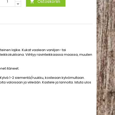
Ostoskoriin

einen lajike. Kukat vaalean vaniljan- tai
a leikkokukkana. Viihtyy ravinteikkaassa maassa, muuten
net itäneet.
a. Kylvä 1-2 siementä/ruukku, kosteaan kylvömultaan.
ta valoisaan ja viileään. Kastele ja lannoita. Istuta ulos