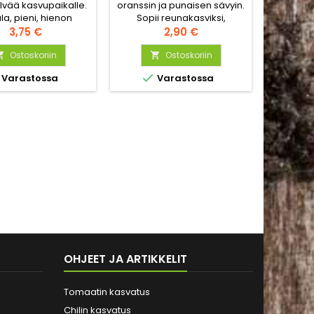
lvää kasvupaikalle.
oranssin ja punaisen sävyin.
vaalea
la, pieni, hienon
Sopii reunakasviksi,
Kukint
ttunut taimi tekee
Hinta
parvekelaatikkoon ja
Hinta
Kukka s
3,75 €
2,90 €
ain useita 10 cm
kukkapenkkiin.
parv
onkeltaisia kukkia.
Ostoskoriin
Ostoskoriin
ruukkui




Varastossa
Varastossa
OHJEET JA ARTIKKELIT
Tomaatin kasvatus
Chilin kasvatus