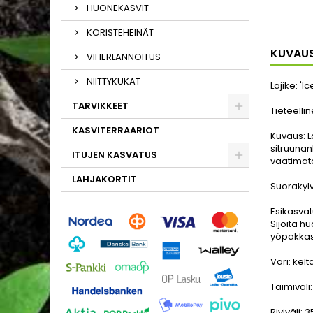
HUONEKASVIT
KORISTEHEINÄT
KUVAU
VIHERLANNOITUS
NIITTYKUKAT
Lajike:
'I
TARVIKKEET
Tieteelli
KASVITERRAARIOT
Kuvaus:
L
sitruunan
ITUJEN KASVATUS
vaatimato
LAHJAKORTIT
Suorakyl
Esikasvat
Sijoita h
yöpakkas
Väri:
kelt
Taimiväli
Riviväli:
3