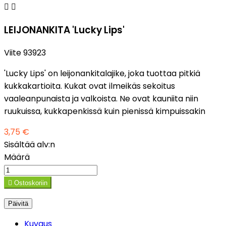


LEIJONANKITA 'Lucky Lips'
Viite
93923
'Lucky Lips' on leijonankitalajike, joka tuottaa pitkiä
kukkakartioita. Kukat ovat ilmeikäs sekoitus
vaaleanpunaista ja valkoista. Ne ovat kauniita niin
ruukuissa, kukkapenkissä kuin pienissä kimpuissakin
3,75 €
Sisältää alv:n
Määrä

Ostoskoriin
Kuvaus