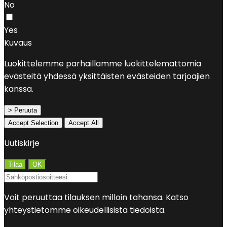
No
Yes
Kuvaus
Luokittelemme parhaillamme luokittelemattomia
evästeitä yhdessä yksittäisten evästeiden tarjoajien
kanssa.
> Peruuta
Accept Selection
Accept All
Uutiskirje
Voit peruuttaa tilauksen milloin tahansa. Katso
yhteystietomme oikeudellisista tiedoista.