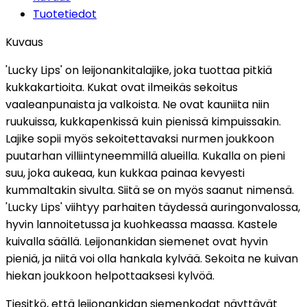
Tuotetiedot
Kuvaus
'Lucky Lips' on leijonankitalajike, joka tuottaa pitkiä
kukkakartioita. Kukat ovat ilmeikäs sekoitus
vaaleanpunaista ja valkoista. Ne ovat kauniita niin
ruukuissa, kukkapenkissä kuin pienissä kimpuissakin.
Lajike sopii myös sekoitettavaksi nurmen joukkoon
puutarhan villiintyneemmillä alueilla. Kukalla on pieni
suu, joka aukeaa, kun kukkaa painaa kevyesti
kummaltakin sivulta. Siitä se on myös saanut nimensä.
'Lucky Lips' viihtyy parhaiten täydessä auringonvalossa,
hyvin lannoitetussa ja kuohkeassa maassa. Kastele
kuivalla säällä. Leijonankidan siemenet ovat hyvin
pieniä, ja niitä voi olla hankala kylvää. Sekoita ne kuivan
hiekan joukkoon helpottaaksesi kylvöä.
Tiesitkö, että leijonankidan siemenkodat näyttävät