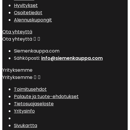
Hyvitykset
Osoitetiedot
Alennuskupongit
Ota yhteyttä
Ota yhteyttä


Siemenkauppa.com
Sähköposti:
info@siemenkauppa.com
Yrityksemme
Yrityksemme


Toimitusehdot
Palaute ja tuote-ehdotukset
Tietosuojaseloste
Yritysinfo
Sivukartta