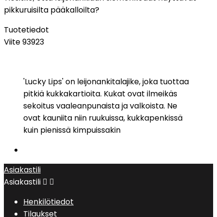
pikkuruisilta pääkalloilta?
Tuotetiedot
Viite
93923
'Lucky Lips' on leijonankitalajike, joka tuottaa
pitkiä kukkakartioita. Kukat ovat ilmeikäs
sekoitus vaaleanpunaista ja valkoista. Ne
ovat kauniita niin ruukuissa, kukkapenkissä
kuin pienissä kimpuissakin
Asiakastili
Asiakastili


Henkilötiedot
Tilaukset