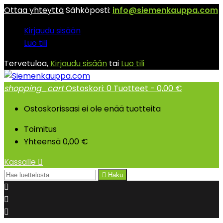
Ottaa yhteyttä
Sähköposti:
info@siemenkauppa.com
Kirjaudu sisään
Luo tili
Tervetuloa,
Kirjaudu sisään
tai
Luo tili
shopping_cart
Ostoskori:
0
Tuotteet - 0,00 €
Ostoskorissasi ei ole enää tuotteita
Toimitus
Yhteensä
0,00 €
Kassalle


Haku


