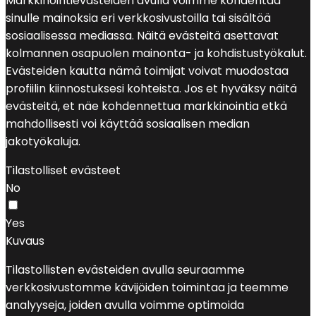
Markkinointievästeiden avulla voimme kohdentaa
sinulle mainoksia eri verkkosivustoilla tai sisältöä
sosiaalisessa mediassa. Näitä evästeitä asettavat
kolmannen osapuolen mainonta- ja kohdistustyökalut.
Evästeiden kautta nämä toimijat voivat muodostaa
profiilin kiinnostuksesi kohteista. Jos et hyväksy näitä
evästeitä, et näe kohdennettua markkinointia etkä
mahdollisesti voi käyttää sosiaalisen median
jakotyökaluja.
Tilastolliset evästeet
No
Yes
Kuvaus
Tilastollisten evästeiden avulla seuraamme
verkkosivustomme kävijöiden toimintaa ja teemme
analyyseja, joiden avulla voimme optimoida