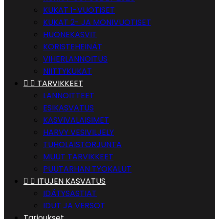
KUKAT 1-VUOTISET
KUKAT 2- JA MONIVUOTISET
HUONEKASVIT
KORISTEHEINÄT
VIHERLANNOITUS
NIITTYKUKAT


TARVIKKEET
LANNOITTEET
ESIKASVATUS
KASVIVALAISIMET
HARVY VESIVILJELY
TUHOLAISTORJUNTA
MUUT TARVIKKEET
PUUTARHAN TYÖKALUT


ITUJEN KASVATUS
IDÄTYSASTIAT
IDUT JA VERSOT
Tarjoukset